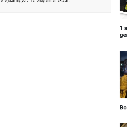
flerle yazılmış yorumlar onaylanmamaktadır.
1 
ger
Boş