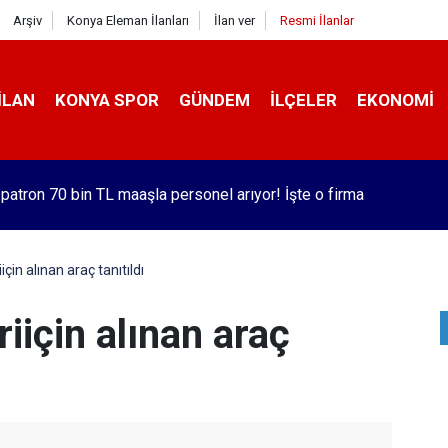
Arşiv
Konya Eleman İlanları
İlan ver
Resmi İlanlar
İLAN
KONYA SPOR
GÜNDEM
İLÇELER
EKONOMI
 patron 70 bin TL maaşla personel arıyor! İşte o firma
için alınan araç tanıtıldı
iiçin alınan araç