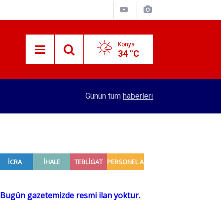
Konya
34 °C
15:30
Konya'da seyir halindeki traktör yandı
Günün tüm
haberleri