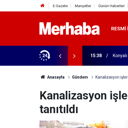
E-Gazete
Manşetler
Günün Haberleri
RESMI 
iyareti
24
15:38
Konyalı
Anasayfa
Gündem
Kanalizasyon işleri
Kanalizasyon işler
tanıtıldı