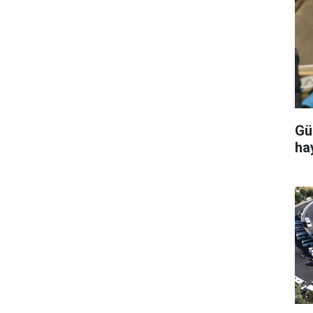
Gü
ha