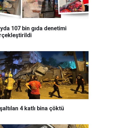
ayda 107 bin gıda denetimi
çekleştirildi
altılan 4 katlı bina çöktü