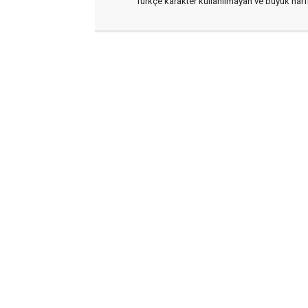
Türkçe karakter kullanılmayan ve büyük har