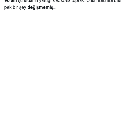
90 bin
şühedanın yattığı
mübarek
toprak...Onun
hatrına
bile
pek bir şey
değişmemiş
....