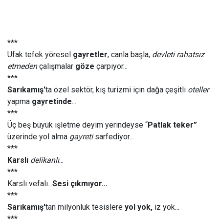
***
Ufak tefek yöresel
gayretler
, canla başla,
devleti rahatsız
etmeden
çalışmalar
göze
çarpıyor...
***
Sarıkamış'
ta özel sektör, kış turizmi için dağa çeşitli
oteller
yapma
gayretinde
...
***
Üç beş büyük işletme deyim yerindeyse “
Patlak teker”
üzerinde yol alma
gayreti
sarfediyor...
***
Karslı
delikanlı
...
***
Karslı vefalı...
Sesi çıkmıyor...
***
Sarıkamış'
tan milyonluk tesislere
yol yok,
iz yok...
***