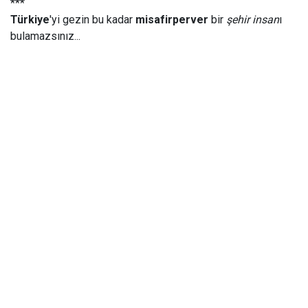
***
Türkiye
'yi gezin bu kadar
misafirperver
bir
şehir insan
ı
bulamazsınız...