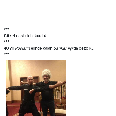
***
Güzel
dostluklar kurduk...
***
40 yıl
Rusların
elinde kalan
Sarıkamışı
'da gezdik...
***