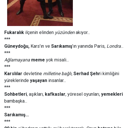
Fukaralık
ilçenin elinden
yüzünden
akıyor...
***
Güneydoğu,
Kars'ın ve
Sarıkamış
'ın yanında Paris,
Londra
...
***
Ağlamayana
meme
yok misali...
***
Karslılar
devletine
milletine bağlı,
Serhad Şehr
i kimliğini
yüreklerinde
yaşayan
insanlar...
***
Sohbetleri
, aşıkları,
kafkaslar
, yöresel oyunları,
yemekleri
bambaşka...
***
Sarıkamış...
***