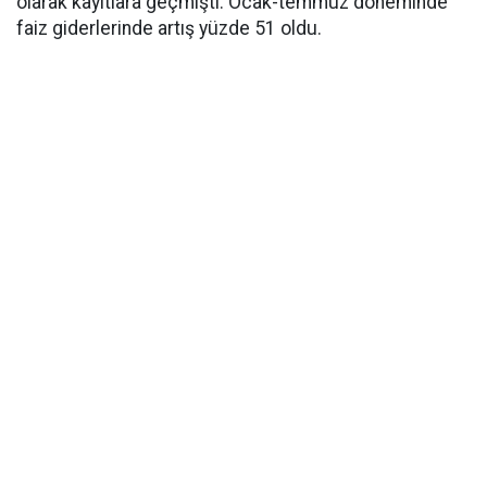
olarak kayıtlara geçmişti. Ocak-temmuz döneminde
faiz giderlerinde artış yüzde 51 oldu.