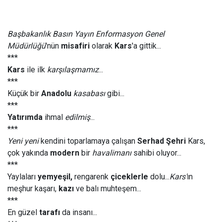
Başbakanlık Basın Yayın Enformasyon Genel
Müdürlüğü
'nün
misafiri
olarak
Kars
'a gittik...
***
Kars
ile ilk
karşılaşmamız
...
***
Küçük bir
Anadolu
kasabası
gibi...
***
Yatırımda
ihmal
edilmiş
...
***
Yeni yeni
kendini toparlamaya çalışan
Serhad Şehri
Kars,
çok yakında
modern
bir
havalimanı
sahibi oluyor...
***
Yaylaları
yemyeşil,
rengarenk
çiceklerle
dolu...
Kars'
ın
meşhur kaşarı,
kazı
ve balı muhteşem...
***
En güzel
tarafı
da insanı...