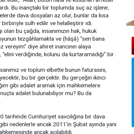
rdı. Bu inançtaki bir toplumda suç az işlenir,
erde dava dosyaları az olur, bunlar da kısa
biriyle sulh edilir ve helalleştirir idi.
ı olan bu çağda, insanımızın hak, hukuk
r oyunun tezgâhlamakta ve (hâşâ) “sen bana
z vereyim” diye ahiret inancının alaya
 “elini verdiğinde, kolunu da kurtaramadığı” bir
nsanımız ve toplum elbette bunun faturasını,
ecektir, bu bir gerçektir. Bu gerçeğin ikinci
ığım gibi adalet aramak için mahkemelere
Sonuçta adalet bulunabiliyor mu? Bu da
10 tarihinde Cumhuriyet savcılığına bir dava
 gibi nedenlerle ancak 2011’in Şubat ayında yani
ahkemesinde ancak açılabildi.