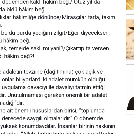
 dedemden kaldı hâkim beğ./ Otuz yıl da
da öldü hâkim beğ.
lıklar hâkimliğe dönünce/Mirasçılar tarla, takım
.
i buldu burda yediğim zılgıt/Eğer diyeceksen:
du hâkim beğ.
ak, temelde saklı mı yani?/Çıkartıp ta versen
dı hâkim beğ?!
adaletin tevziine (dağıtımına) çok açık ve
 onlar biliyorlardı ki adalet mümkün olduğu
ygulama davacıyı ile davalıyı tatmin ettiği
dır. Unutulmaması gereken önemli bir adalet
madığı”dır.
e ait önemli hususlardan birisi, “toplumda
ami derecede saygılı olmalarıdır” O dönemde
k yüksek konumdaydılar. İnsanlar birinin hakkının
t eder, “Allah, bütün hata ve kusurları affeder