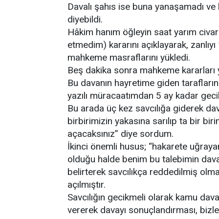
Davalı şahıs ise buna yanaşamadı ve h
diyebildi.
Hâkim hanım öğleyin saat yarım civarl
etmedim) kararını açıklayarak, zanlıy
mahkeme masraflarını yükledi.
Beş dakika sonra mahkeme kararları ya
Bu davanın hayretime giden taraflarınd
yazılı müracaatımdan 5 ay kadar geci
Bu arada üç kez savcılığa giderek dav
birbirimizin yakasına sarılıp ta bir bi
açacaksınız” diye sordum.
İkinci önemli husus; “hakarete uğra
olduğu halde benim bu talebimin dav
belirterek savcılıkça reddedilmiş ol
açılmıştır.
Savcılığın gecikmeli olarak kamu dava
vererek davayı sonuçlandırması, bizl