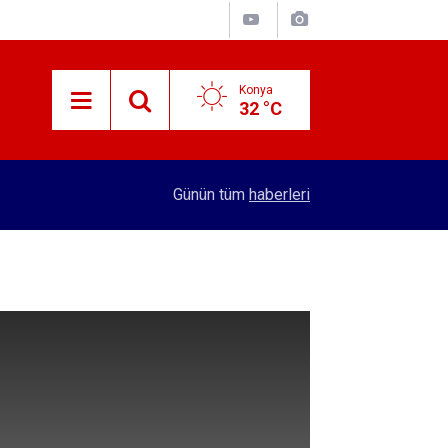
Konya
32 °C
13:05
12 bin yıllık Iza Buğdayı geleceğe taşınıyor
Günün tüm
haberleri