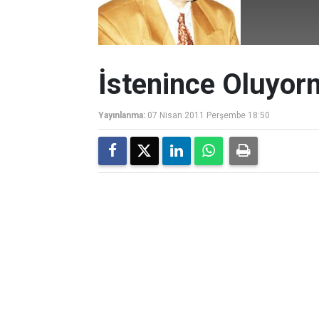
İstenince Oluyo
Yayınlanma:
07 Nisan 2011 Perşembe 18:50