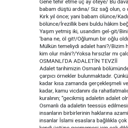
Gene tehir etme üç ay öteye/ Bu dava
babam düştü ardına/ Siz sağ olun, o 
Kırk yıl önce; yani babam ölünce/Kadı
bölünce/İrezillik beni buldu hâkim beğ
Yaşım yetmiş iki, usandım gel-git/Bin
'bana ne, öl git!/Oğlumun bir oğlu ol
Mülkün temeliydi adalet hani?/Bizim h
kim olur mâni?/Yoksa hırsızlar mı çal
OSMANLI’DA ADALETİN TEVZİİ
Adalet tarihimizin Osmanlı bölümünde 
çarpıcı örnekler bulunmaktadır. Çünkü
kadar kısa zamanda gerçekleşmeli ve u
kadar, kamu vicdanını da rahatlatmalı
kuralının; “gecikmiş adaletin adalet ol
Osmanlı da adaletin teessüs edilmesin
insanların birbirlerinin haklarına az
insanlar İslami esaslara bağlılıkla ço
kendi üstüne geçmemesi için çok dikka