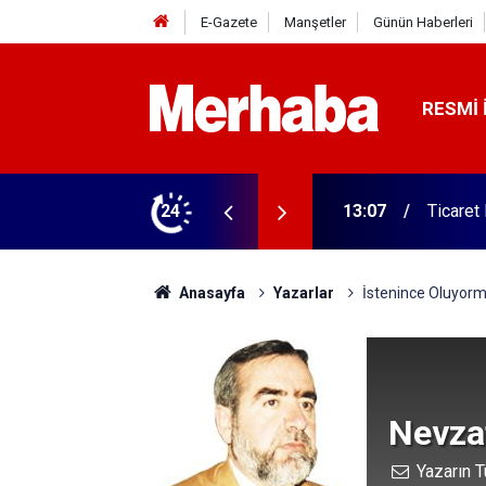
E-Gazete
Manşetler
Günün Haberleri
RESMI 
 ilgili rehber
24
13:06
Konya da
Anasayfa
Yazarlar
İstenince Oluyor
Nevzat
Yazarın T