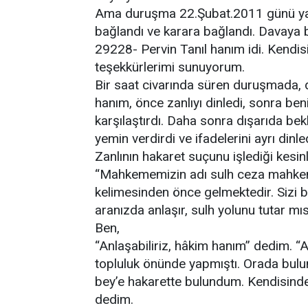
Ama duruşma 22.Şubat.2011 günü yap
bağlandı ve karara bağlandı. Davaya 
29228- Pervin Tanıl hanım idi. Kendis
teşekkürlerimi sunuyorum.
Bir saat civarında süren duruşmada, 
hanım, önce zanlıyı dinledi, sonra be
karşılaştırdı. Daha sonra dışarıda bekl
yemin verdirdi ve ifadelerini ayrı dinled
Zanlının hakaret suçunu işlediği kesi
“Mahkememizin adı sulh ceza mahkeme
kelimesinden önce gelmektedir. Sizi 
aranızda anlaşır, sulh yolunu tutar m
Ben,
“Anlaşabiliriz, hâkim hanım” dedim. “
topluluk önünde yapmıştı. Orada bulun
bey’e hakarette bulundum. Kendisinde
dedim.