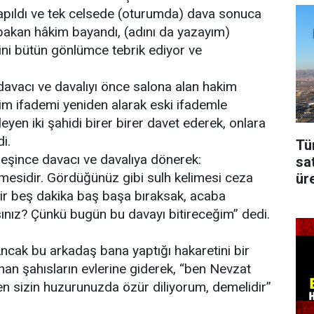
ıldı ve tek celsede (oturumda) dava sonuca
bakan hâkim bayandı, (adını da yazayım)
ini bütün gönlümce tebrik ediyor ve
davacı ve davalıyı önce salona alan hakim
nim ifademi yeniden alarak eski ifademle
eyen iki şahidi birer birer davet ederek, onlara
i.
Tü
nleşince davacı ve davalıya dönerek:
sa
sidir. Gördüğünüz gibi sulh kelimesi ceza
üre
bir beş dakika baş başa bıraksak, acaba
ısınız? Çünkü bugün bu davayı bitireceğim” dedi.
Ancak bu arkadaş bana yaptığı hakaretini bir
an şahısların evlerine giderek, “ben Nevzat
n sizin huzurunuzda özür diliyorum, demelidir”