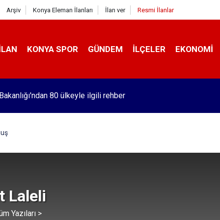
Arşiv
Konya Eleman İlanları
İlan ver
Resmi İlanlar
İLAN
KONYA SPOR
GÜNDEM
İLÇELER
EKONOMI
hil birçok ilde çiftçilerin kullanımı iki kat arttı!
muş
 Laleli
üm Yazıları >