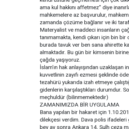
ama kul hakkını affetmez” diye inanırla
mahkemelere az başvurulur, mahkemel
zamanda çözüme bağlanır ve iki taraf bir
Materyalist ve maddeci insanların çağ
tanımamakta, kendi çıkarı için bin bi
burada tavuk ver ben sana ahirette ka
almaktadır. Bu gün bir kimsenin birine,
çağda yaşıyoruz.
İslam’ın hak anlayışından uzaklaşan i
kuvvetlinin zayıfı ezmesi şeklinde ödey
tezahürü yukarıda izah etmeye çalışt
gidenlerin karşılaştıkları durumdur. 
meçhuldür (bilinmemektedir)
ZAMANIMIZDA BİR UYGULAMA
Bana yapılan bir hakaret için 1.10.20
dilekçesi verdim. Dava polis ifadeleri
bey ay sonra Ankara 14. Sulh ceza m