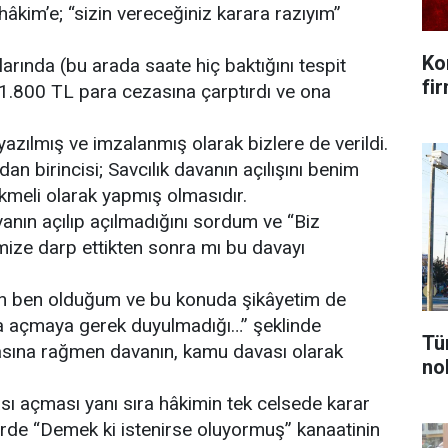
âkim’e; “sizin vereceğiniz karara razıyım”
Ko
arında (bu arada saate hiç baktığını tespit
fi
ı 1.800 TL para cezasına çarptırdı ve ona
zılmış ve imzalanmış olarak bizlere de verildi.
an birincisi; Savcılık davanın açılışını benim
kmeli olarak yapmış olmasıdır.
anın açılıp açılmadığını sordum ve “Biz
rimize darp ettikten sonra mı bu davayı
yan ben olduğum ve bu konuda şikâyetim de
a açmaya gerek duyulmadığı…” şeklinde
Tü
masına rağmen davanın, kamu davası olarak
nok
sı açması yanı sıra hâkimin tek celsede karar
erde “Demek ki istenirse oluyormuş” kanaatinin