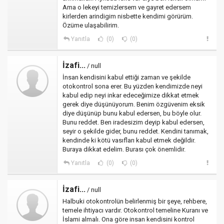
Ama o lekeyi temizlersem ve gayret edersem
kirlerden arindigim nisbette kendimi görürüm.
Özüme ulaşabilirim.
Yanıtla
(0)
(0)
İzafi...
/ null
İnsan kendisini kabul ettiği zaman ve şekilde
otokontrol sona erer. Bu yüzden kendimizde neyi
kabul edip neyi inkar edeceğimize dikkat etmek
gerek diye düşünüyorum. Benim özgüvenim eksik
diye düşünüp bunu kabul edersen, bu böyle olur.
Bunu reddet. Ben iradesizim deyip kabul edersen,
seyir o şekilde gider, bunu reddet. Kendini tanımak,
kendinde ki kötü vasıfları kabul etmek değildir.
Buraya dikkat edelim. Burası çok önemlidir.
Yanıtla
(0)
(0)
İzafi...
/ null
Halbuki otokontrolün belirlenmiş bir şeye, rehbere,
temele ihtiyacı vardır. Otokontrol temeline Kuranı ve
İslami almalı. Ona göre insan kendisini kontrol