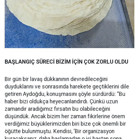
BAŞLANGIÇ SÜRECİ BİZİM İÇİN ÇOK ZORLU OLDU
Bir gün bir lavaş dükkanının devredileceğini
duyduklarını ve sonrasında harekete geçtiklerini dile
getiren Aydoğdu, konuşmasını şöyle sürdürdü: “Bu
haber bizi oldukça heyecanlandırdı. Çünkü uzun
zamandır aradığımız fırsatın bu olabileceğini
düşündük. Ancak bizim her zaman fikirlerine önem
verdiğimiz büyüklerimizden biri bize çok önemli bir
öğütte bulunmuştu. Kendisi, ‘Bir organizasyon
kuracaksanız, daha başlamadan o işi baştan sona