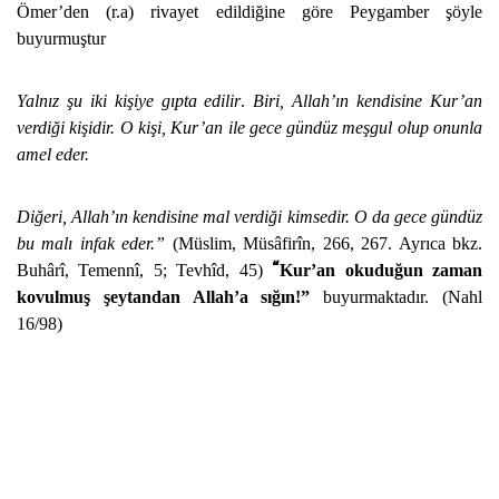
Ömer’den (r.a) rivayet edildiğine göre Peygamber şöyle
buyurmuştur
Yalnız şu iki kişiye gıpta edilir
.
Biri, Allah’ın kendisine Kur’an
verdiği kişidir. O kişi, Kur’an ile gece gündüz meşgul olup onunla
amel eder.
Diğeri, Allah’ın kendisine mal verdiği kimsedir. O da gece gündüz
bu malı infak eder.”
(Müslim, Müsâfirîn, 266, 267. Ayrıca bkz.
“
Buhârî, Temennî, 5; Tevhîd, 45)
Kur’an okuduğun zaman
kovulmuş şeytandan Allah’a sığın!”
buyurmaktadır. (Nahl
16/98)