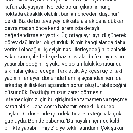
kafanızda yaşayın. Nerede sorun çıkabilir, hangi
noktada aksaklık olabilir, bunları önceden düşünün’
derdi. Biz de bu tavsiyeyi dikkate alarak daha dükkanı
devralmadan önce kendi aramızda detaylı
değerlendirmeler yaptık. Üç ortağı ayrı ayrı düşünerek
görev dağılımları oluşturduk. Kimin hangi alanda daha
verimli olacağını, işleyişin nasıl ilerleyeceğini planladık.
Fakat süreç ilerledikçe bazı noktalarda fikir ayrılıkları
yaşanabileceğini, iş yükü ve sorumluluk konusunda
sıkıntılar çıkabileceğini fark ettik. Açıkçası üç ortaklı
yapının ilerleyen dönemde hem iş açısından hem de
arkadaşlık ilişkileri açısından sorun oluşturabileceğini
düşündük. Dostluğumuzun zarar görmesini
istemediğimiz için bu girişimden tamamen vazgeçme
kararı aldık. Daha sonra babamın emeklilik süreci
başladı. O dönemde içimdeki ticaret isteği hala çok
güçlüydü. Ben de babama, ‘Bu hayalim içimde kaldı,
birlikte yapabilir miyiz’ diye teklif sundum. Çok şükür,