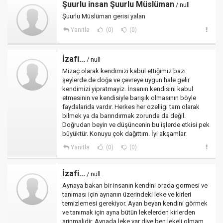
Şuurlu insan Şuurlu Müslüman
/ null
Şuurlu Müslüman gerisi yalan
Yanıtla
(0)
(0)
İzafi...
/ null
Mizaç olarak kendimizi kabul ettiğimiz bazı
şeylerde de doğa ve çevreye uygun hale gelir
kendimizi yipratmayiz. İnsanın kendisini kabul
etmesinin ve kendisiyle barışık olmasının böyle
faydalarida vardır. Herkes her ozelligi tam olarak
bilmek ya da barındırmak zorunda da değil.
Doğrudan beyin ve düşüncenin bu işlerde etkisi pek
büyüktür. Konuyu çok dağıttım. İyi akşamlar.
Yanıtla
(0)
(0)
İzafi...
/ null
Aynaya bakan bir insanın kendini orada gormesi ve
tanıması için aynanın üzerindeki leke ve kirleri
temizlemesi gerekiyor. Ayan beyan kendini görmek
ve tanımak için ayna bütün lekelerden kirlerden
arinmalidir. Aynada leke var diye ben lekeli olmam.