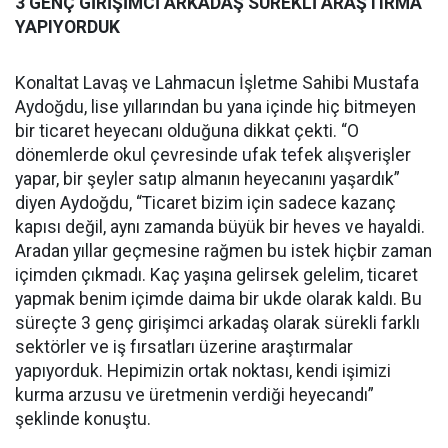
3 GENÇ GİRİŞİMCİ ARKADAŞ SÜREKLİ ARAŞTIRMA
YAPIYORDUK
Konaltat Lavaş ve Lahmacun İşletme Sahibi Mustafa
Aydoğdu, lise yıllarından bu yana içinde hiç bitmeyen
bir ticaret heyecanı olduğuna dikkat çekti. “O
dönemlerde okul çevresinde ufak tefek alışverişler
yapar, bir şeyler satıp almanın heyecanını yaşardık”
diyen Aydoğdu, “Ticaret bizim için sadece kazanç
kapısı değil, aynı zamanda büyük bir heves ve hayaldi.
Aradan yıllar geçmesine rağmen bu istek hiçbir zaman
içimden çıkmadı. Kaç yaşına gelirsek gelelim, ticaret
yapmak benim içimde daima bir ukde olarak kaldı. Bu
süreçte 3 genç girişimci arkadaş olarak sürekli farklı
sektörler ve iş fırsatları üzerine araştırmalar
yapıyorduk. Hepimizin ortak noktası, kendi işimizi
kurma arzusu ve üretmenin verdiği heyecandı”
şeklinde konuştu.