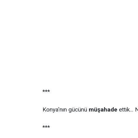
***
Konya'nın gücünü
müşahade
ettik...
***