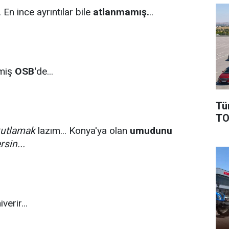
 En ince ayrıntılar bile
atlanmamış.
..
şmiş
OSB'
de...
Tü
TO
utlamak
lazım... Konya'ya olan
umudunu
rsin...
verir...