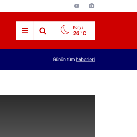
Konya
26 °C
15:29
Merkez Bankası rezervleri açıklandı
Günün tüm
haberleri