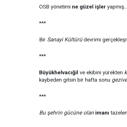
OSB yönetimi
ne güzel işler
yapmış...
***
Bir
Sanayi Kültürü
devrimi gerçekle
***
Büyükhelvacığil
ve ekibini yürekten
k
kaybeden gitsin bir hafta sonu
gezive
***
Bu şehrin gücüne olan
imanı
tazeleni