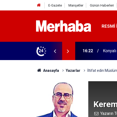
E-Gazete
Manşetler
Günün Haberleri
RESMI 
16:22
Konyalı
24
16:04
Konyasp
Anasayfa
Yazarlar
İltifat edin Müslü
Kerem
Yazarın T