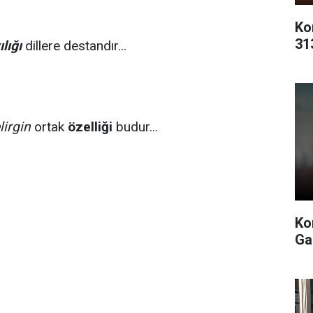
Ko
31
lığı
dillere destandır...
lirgin
ortak
özelliği
budur...
Ko
Ga