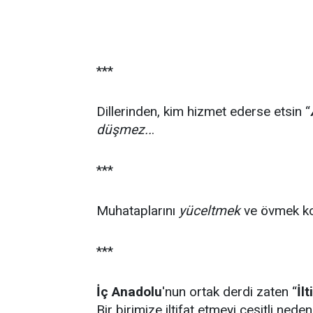
***
Dillerinden, kim hizmet ederse etsin “
düşmez..
.
***
Muhataplarını
yüceltmek
ve övmek k
***
İç Anadolu
'nun ortak derdi zaten “
İlt
Bir birimize iltifat etmeyi çeşitli ned