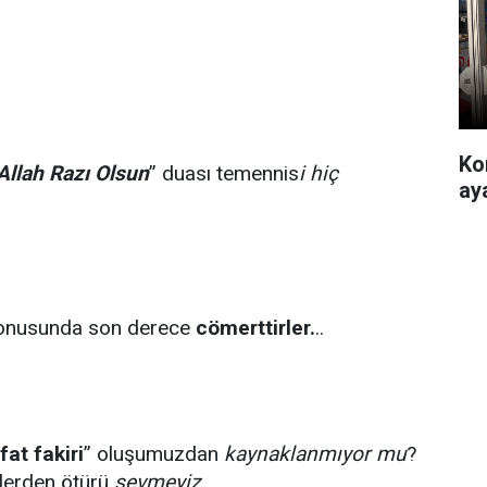
Ko
Allah Razı Olsun
” duası temennis
i hiç
ay
onusunda son derece
cömerttirler.
..
ifat fakiri
” oluşumuzdan
kaynaklanmıyor mu
?
enlerden ötürü
sevmeyiz.
..