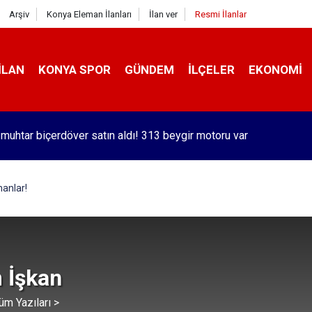
Arşiv
Konya Eleman İlanları
İlan ver
Resmi İlanlar
İLAN
KONYA SPOR
GÜNDEM
İLÇELER
EKONOMI
 muhtar biçerdöver satın aldı! 313 beygir motoru var
orlu Kramer'den yıllar sonra Galatasaraylı Osimhen itirafı
manlar!
 İşkan
üm Yazıları >