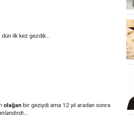
i dün ilk kez gezdik...
in
olağan
bir geziydi ama 12 yıl aradan sonra
nlandırdı...