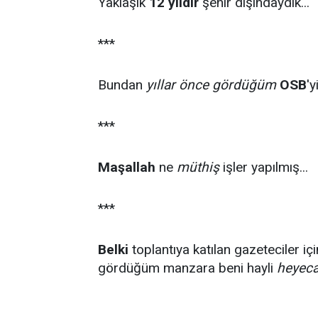
Yaklaşık
12 yıldır
şehir dışındaydık...
***
Bundan
yıllar önce gördüğüm
OSB
'y
***
Maşallah
ne
müthiş
işler yapılmış...
***
Belki
toplantıya katılan gazeteciler iç
gördüğüm manzara beni hayli
heyeca