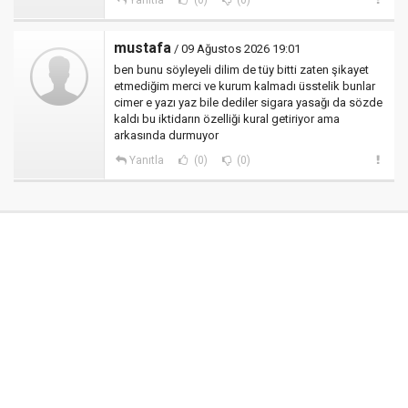
Yanıtla
(0)
(0)
mustafa
/ 09 Ağustos 2026 19:01
ben bunu söyleyeli dilim de tüy bitti zaten şikayet
etmediğim merci ve kurum kalmadı üsstelik bunlar
cimer e yazı yaz bile dediler sigara yasağı da sözde
kaldı bu iktidarın özelliği kural getiriyor ama
arkasında durmuyor
Yanıtla
(0)
(0)