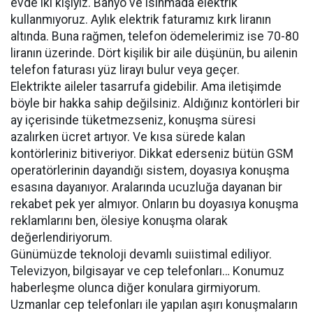
evde iki kişiyiz. Banyo ve ısınmada elektrik
kullanmıyoruz. Aylık elektrik faturamız kırk liranın
altında. Buna rağmen, telefon ödemelerimiz ise 70-80
liranın üzerinde. Dört kişilik bir aile düşünün, bu ailenin
telefon faturası yüz lirayı bulur veya geçer.
Elektrikte aileler tasarrufa gidebilir. Ama iletişimde
böyle bir hakka sahip değilsiniz. Aldığınız kontörleri bir
ay içerisinde tüketmezseniz, konuşma süresi
azalırken ücret artıyor. Ve kısa sürede kalan
kontörleriniz bitiveriyor. Dikkat ederseniz bütün GSM
operatörlerinin dayandığı sistem, doyasıya konuşma
esasına dayanıyor. Aralarında ucuzluğa dayanan bir
rekabet pek yer almıyor. Onların bu doyasıya konuşma
reklamlarını ben, ölesiye konuşma olarak
değerlendiriyorum.
Günümüzde teknoloji devamlı suiistimal ediliyor.
Televizyon, bilgisayar ve cep telefonları… Konumuz
haberleşme olunca diğer konulara girmiyorum.
Uzmanlar cep telefonları ile yapılan aşırı konuşmaların