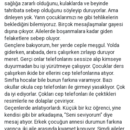
sağlığa zararlı olduğunu, kulaklarda ve beyinde
tahribata sebep olduğunu söyleyip duruyorlar. Ama
dinleyen yok. Yarın çocuklarımızı ne gibi tehlikelerin
beklediğini bilemiyoruz. Birçok mesajlaşmalar gayesi
dışına çıkıyor. Ailelerde boşanmalara kadar giden
felaketlere sebep oluyor.
Gençlere bakıyorum, her yerde ceple meşgul. Yolda
giderken, arabada, ders çalışırken zırlayıp duruyor
meret. Gerçi onlar telefonlarını sessize alıp kimseye
duyurmadan bu işi yürütmeye çalışıyor. Çocuklar ders
çalışırken ikide bir ellerini cep telefonlarına atıyor.
Sınıfta hocalar bile bunun farkına varamıyor. Bazı
okullar okula cep telefonları ile girmeyi yasaklıyor. Çok
da iyi ediyorlar. Çokları cep telefonları ile çektikleri
resimlerle ne dolaplar çeviriyor.
Geçenlerde anlatıyorlardı. Küçük bir kız öğrenci, yine
kendisi gibi bir arkadaşına, “Seni seviyorum” diye
mesaj atıyor. Erkek çocuğun annesi durumun farkına
varınca, iki aile arasında kıyamet kopuyor. Şimdi aileler