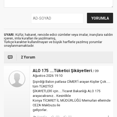
UYARI:
Küfür, hakaret, rencide edici cümleler veya imalar, inançlara saldırı
içeren, imla kuralları ile yazılmamış,
Türkçe karakter kullanılmayan ve büyük harflerle yazılmış yorumlar
onaylanmamaktadır.
2 Yorum
ALO 175 ....Tüketici Şikâyetleri
/ 09
Ağustos 2026 19:10
Şişirdiği Balon patlasa CİMER'İ arayan Kişiler Çok.....
tüm TÜKETİCİ
ŞİKAYETLERİ için.....Ticaret Bakanlığı ALO 175
arayacaksınız... Kesinlikle
Konya TİCARET İL MÜDÜRLÜĞÜ Memurları ellerinde
CEZA Makbuzu ile
geliyorlar..