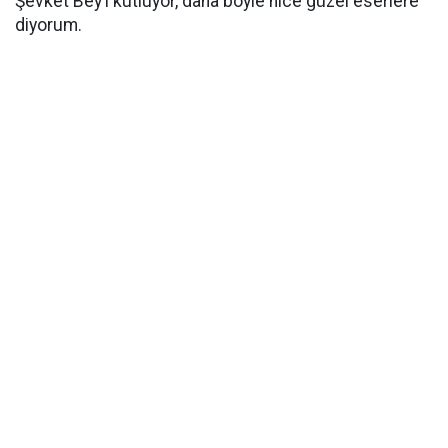
Şevket Bey’i kutluyor, daha böyle nice güzel eserlere
diyorum.