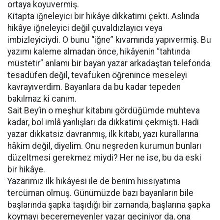
ortaya koyuvermiş.
Kitapta iğneleyici bir hikâye dikkatimi çekti. Aslında
hikâye iğneleyici değil çuvaldızlayıcı veya
imbizleyiciydi. O bunu “iğne” kıvamında yapıvermiş. Bu
yazımı kaleme almadan önce, hikâyenin “tahtında
müstetir” anlamı bir bayan yazar arkadaştan telefonda
tesadüfen değil, tevafuken öğrenince meseleyi
kavrayıverdim. Bayanlara da bu kadar tepeden
bakılmaz ki canım.
Sait Bey’in o meşhur kitabını gördüğümde muhteva
kadar, bol imlâ yanlışları da dikkatimi çekmişti. Hadi
yazar dikkatsiz davranmış, ilk kitabı, yazı kurallarına
hâkim değil, diyelim. Onu neşreden kurumun bunları
düzeltmesi gerekmez miydi? Her ne ise, bu da eski
bir hikâye.
Yazarımız ilk hikâyesi ile de benim hissiyatıma
tercüman olmuş. Günümüzde bazı bayanların bile
başlarında şapka taşıdığı bir zamanda, başlarına şapka
koymayı beceremeyenler yazar geçiniyor da, ona