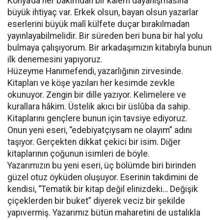
Konya’da her bakımdan bir kalem dayanışmasına
büyük ihtiyaç var. Erkek olsun, bayan olsun yazarlar
eserlerini büyük malî külfete duçar bırakılmadan
yayınlayabilmelidir. Bir süreden beri buna bir hal yolu
bulmaya çalışıyorum. Bir arkadaşımızın kitabıyla bunun
ilk denemesini yapıyoruz.
Hüzeyme Hanımefendi, yazarlığının zirvesinde.
Kitapları ve köşe yazıları her kesimde zevkle
okunuyor. Zengin bir dille yazıyor. Kelimelere ve
kurallara hâkim. Üstelik akıcı bir üslûba da sahip.
Kitaplarını gençlere bunun için tavsiye ediyoruz.
Onun yeni eseri, “edebiyatçıysam ne olayım” adını
taşıyor. Gerçekten dikkat çekici bir isim. Diğer
kitaplarının çoğunun isimleri de böyle.
Yazarımızın bu yeni eseri, üç bölümde biri birinden
güzel otuz öyküden oluşuyor. Eserinin takdimini de
kendisi, “Tematik bir kitap değil elinizdeki… Değişik
çiçeklerden bir buket” diyerek veciz bir şekilde
yapıvermiş. Yazarımız bütün maharetini de ustalıkla