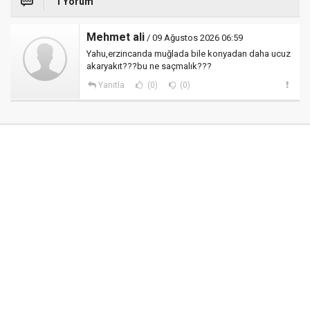
1 Yorum
Mehmet ali
/ 09 Ağustos 2026 06:59
Yahu,erzincanda muğlada bile konyadan daha ucuz
akaryakıt???bu ne saçmalık???
Yanıtla
(0)
(0)