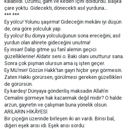
kalabildi. Üzüntü, gam ve kederi içini doldurdu. Başka
çare yoktu. Gidecekti, dönecekti asıl yurduna…
*** ***
Ey yolcu! Yolunu şaşırma! Gideceğin mekânı iyi düşün
de, ona göre yolculuk yap.
Ey yolcu! Bu dünya yolculuğunun sona ereceğini, asıl
yurdun olan ahirete gideceğini unutma!
Ey insan! Dalıp gitme şu fanî alemin geçici
güzelliklerine! Aldatır seni o. Baki olanı unutturur sana.
Sonra çok pişman olursun ama iş işten geçer.
Ey Mü’min! Gözün Hakk’tan gayri hiçbir şeyi görmesin.
Zaten Hakkı görürsen, görülmesi gereken güzellikleri
de görürsün.
Ey kardeş! Dünyaya gönderiliş maksadın Allah’ın
Cemalini görmeye hak kazanmak değil midir? O halde
arzun, gayretin ve çalışman buna yönelik olsun.
ARILARIN HİKÂYESİ
Bir çiçeğin üzerinde birleşen iki arı vardı. Birisi bal,
diğeri eşek arısı idi. Eşek arısı sordu: