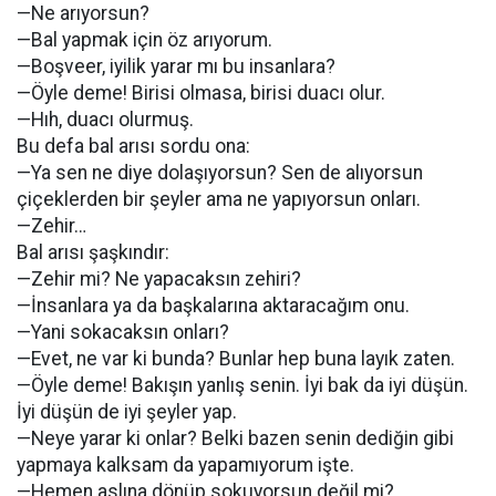
—Ne arıyorsun?
—Bal yapmak için öz arıyorum.
—Boşveer, iyilik yarar mı bu insanlara?
—Öyle deme! Birisi olmasa, birisi duacı olur.
—Hıh, duacı olurmuş.
Bu defa bal arısı sordu ona:
—Ya sen ne diye dolaşıyorsun? Sen de alıyorsun
çiçeklerden bir şeyler ama ne yapıyorsun onları.
—Zehir…
Bal arısı şaşkındır:
—Zehir mi? Ne yapacaksın zehiri?
—İnsanlara ya da başkalarına aktaracağım onu.
—Yani sokacaksın onları?
—Evet, ne var ki bunda? Bunlar hep buna layık zaten.
—Öyle deme! Bakışın yanlış senin. İyi bak da iyi düşün.
İyi düşün de iyi şeyler yap.
—Neye yarar ki onlar? Belki bazen senin dediğin gibi
yapmaya kalksam da yapamıyorum işte.
—Hemen aslına dönüp sokuyorsun değil mi?