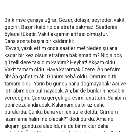
Bir kimse çarşıya uğrar. Gezer, dolaşır, seyreder, vakit
geçirir. Başını kaldırıp da etrafa bakmaz. Saatlerini
öylece tüketir. Vakit akşamın arifesi olmuştur.
Daha sonra başını bir kaldırır ki:
“Eyvah, yazık ettim onca saatlerime! Neden şu ana
kadar bir kez olsun etrafıma bakınmadım? Niçin boş
güzelliklere takıldım kaldım? Heyhat! Akşam oldu.
Vakit tamam oldu. Hava kararmak üzere. Âh nefsim
âh! Âh gafletim âh! Günüm hebâ oldu. Ömrüm bitti,
tamam oldu. Yarın bu güneş bana doğmayacak! Acı ve
ıstırabım son bulmayacak. Âh, bir de bunların hesabını
vereceğim. Çünkü gerçek görevimi unuttum. Sahibim
beni cezalandıracak. Kalamam da biraz daha
buralarda. Çünkü bana verilen süre doldu. Gitmem
lazım ama halim ne olacak?” dedi durdu. Ama ne
akşamı gündüze alabildi, ne de bir miktar daha