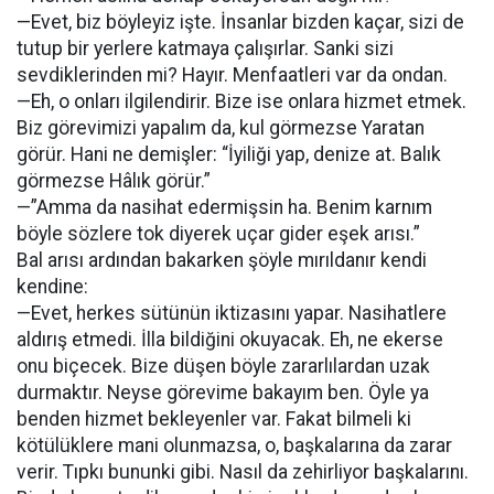
—Evet, biz böyleyiz işte. İnsanlar bizden kaçar, sizi de
tutup bir yerlere katmaya çalışırlar. Sanki sizi
sevdiklerinden mi? Hayır. Menfaatleri var da ondan.
—Eh, o onları ilgilendirir. Bize ise onlara hizmet etmek.
Biz görevimizi yapalım da, kul görmezse Yaratan
görür. Hani ne demişler: “İyiliği yap, denize at. Balık
görmezse Hâlık görür.”
—”Amma da nasihat edermişsin ha. Benim karnım
böyle sözlere tok diyerek uçar gider eşek arısı.”
Bal arısı ardından bakarken şöyle mırıldanır kendi
kendine:
—Evet, herkes sütünün iktizasını yapar. Nasihatlere
aldırış etmedi. İlla bildiğini okuyacak. Eh, ne ekerse
onu biçecek. Bize düşen böyle zararlılardan uzak
durmaktır. Neyse görevime bakayım ben. Öyle ya
benden hizmet bekleyenler var. Fakat bilmeli ki
kötülüklere mani olunmazsa, o, başkalarına da zarar
verir. Tıpkı bununki gibi. Nasıl da zehirliyor başkalarını.