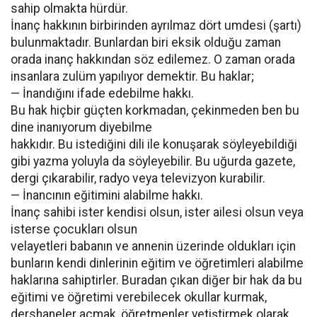
sahip olmakta hürdür.
İnanç hakkının birbirinden ayrılmaz dört umdesi (şartı)
bulunmaktadır. Bunlardan biri eksik olduğu zaman
orada inanç hakkından söz edilemez. O zaman orada
insanlara zulüm yapılıyor demektir. Bu haklar;
— İnandığını ifade edebilme hakkı.
Bu hak hiçbir güçten korkmadan, çekinmeden ben bu
dine inanıyorum diyebilme
hakkıdır. Bu istediğini dili ile konuşarak söyleyebildiği
gibi yazma yoluyla da söyleyebilir. Bu uğurda gazete,
dergi çıkarabilir, radyo veya televizyon kurabilir.
— İnancının eğitimini alabilme hakkı.
İnanç sahibi ister kendisi olsun, ister ailesi olsun veya
isterse çocukları olsun
velayetleri babanın ve annenin üzerinde oldukları için
bunların kendi dinlerinin eğitim ve öğretimleri alabilme
haklarına sahiptirler. Buradan çıkan diğer bir hak da bu
eğitimi ve öğretimi verebilecek okullar kurmak,
dershaneler açmak, öğretmenler yetiştirmek olarak