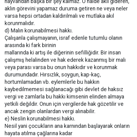
hayvandan başka bir şey kalmaz. O halde aklı gideren,
aklın görevini yapamaz duruma getiren ne veya neler
varsa hepsi ortadan kaldırılmalı ve mutlaka akıl
korunmalıdır.
d) Malın korunabilmesi hakkı.
Çalışanla çalışmayanın, israf edenle tutumlu olanın
arasında ki fark birinin
mallarında ki artış ile diğerinin sefilliğidir. Bir insan
çalışmış helalinden ve hak ederek kazanmış bir malı
veya parası varsa bu onun hakkıdır ve korunmak
durumundadır. Hırsızlık, soygun, kap-kaç,
hortumlamadan vb. eylemlerle bu hakkın
kaybedilmemesi sağlanacağı gibi devlet de haksız
vergi ve zamlarla bu hakkı kimsenin elinden almaya
yetkili değildir. Onun için vergilerde hak gözetilir ve
ancak zengin olanlardan vergi alınabilir.
e) Neslin korunabilmesi hakkı.
Nesil yani çocukların ana karnından başlayarak onların
hayata atılma çağlarına kadar