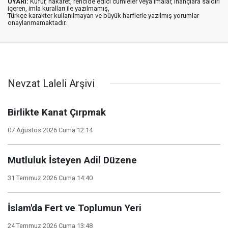
UYARI:
Küfür, hakaret, rencide edici cümleler veya imalar, inançlara saldırı
içeren, imla kuralları ile yazılmamış,
Türkçe karakter kullanılmayan ve büyük harflerle yazılmış yorumlar
onaylanmamaktadır.
Nevzat Laleli Arşivi
Birlikte Kanat Çırpmak
07 Ağustos 2026 Cuma 12:14
Mutluluk İsteyen Adil Düzene
31 Temmuz 2026 Cuma 14:40
İslam'da Fert ve Toplumun Yeri
24 Temmuz 2026 Cuma 13:48