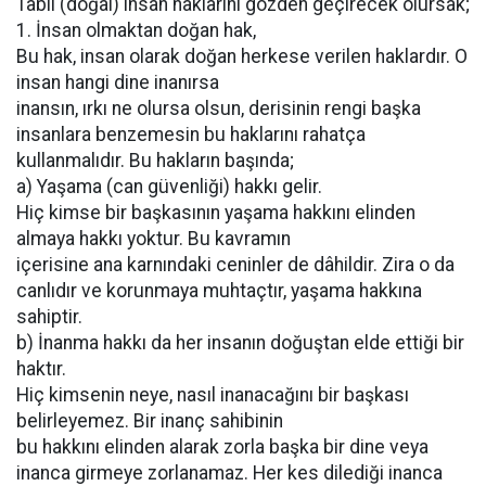
Tabii (doğal) insan haklarını gözden geçirecek olursak;
1. İnsan olmaktan doğan hak,
Bu hak, insan olarak doğan herkese verilen haklardır. O
insan hangi dine inanırsa
inansın, ırkı ne olursa olsun, derisinin rengi başka
insanlara benzemesin bu haklarını rahatça
kullanmalıdır. Bu hakların başında;
a) Yaşama (can güvenliği) hakkı gelir.
Hiç kimse bir başkasının yaşama hakkını elinden
almaya hakkı yoktur. Bu kavramın
içerisine ana karnındaki ceninler de dâhildir. Zira o da
canlıdır ve korunmaya muhtaçtır, yaşama hakkına
sahiptir.
b) İnanma hakkı da her insanın doğuştan elde ettiği bir
haktır.
Hiç kimsenin neye, nasıl inanacağını bir başkası
belirleyemez. Bir inanç sahibinin
bu hakkını elinden alarak zorla başka bir dine veya
inanca girmeye zorlanamaz. Her kes dilediği inanca