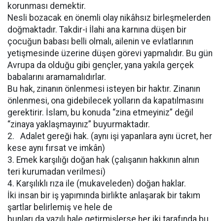
korunması demektir.
Nesli bozacak en önemli olay nikâhsız birleşmelerden
doğmaktadır. Takdir-i İlahi ana karnına düşen bir
çocuğun babası belli olmalı, ailenin ve evlatlarının
yetişmesinde üzerine düşen görevi yapmalıdır. Bu gün
Avrupa da olduğu gibi gençler, yana yakıla gerçek
babalarını aramamalıdırlar.
Bu hak, zinanın önlenmesi isteyen bir haktır. Zinanın
önlenmesi, ona gidebilecek yolların da kapatılmasını
gerektirir. İslam, bu konuda “zina etmeyiniz” değil
“zinaya yaklaşmayınız” buyurmaktadır.
2. Adalet gereği hak. (aynı işi yapanlara aynı ücret, her
kese aynı fırsat ve imkân)
3. Emek karşılığı doğan hak (çalışanın hakkının alnın
teri kurumadan verilmesi)
4. Karşılıklı rıza ile (mukaveleden) doğan haklar.
İki insan bir iş yapımında birlikte anlaşarak bir takım
şartlar belirlemiş ve hele de
bunları da yazılı hale getirmişlerse her iki tarafında bu