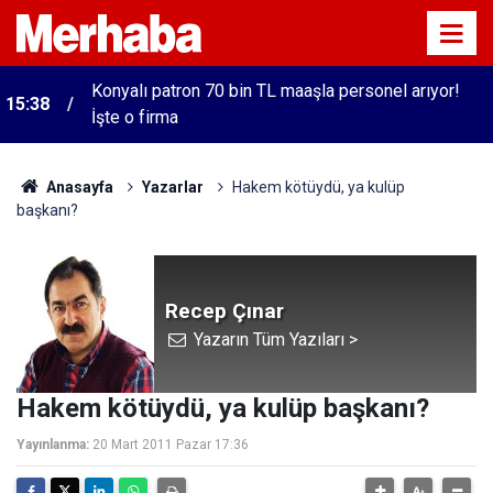
Konyalı patron 70 bin TL maaşla personel arıyor!
15:38
İşte o firma
Anasayfa
Yazarlar
Hakem kötüydü, ya kulüp
başkanı?
Recep Çınar
Yazarın Tüm Yazıları >
Hakem kötüydü, ya kulüp başkanı?
Yayınlanma:
20 Mart 2011 Pazar 17:36