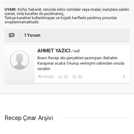
UYARI:
Küfür, hakaret, rencide edici cümleler veya imalar, inançlara saldırı
içeren, imla kuralları ile yazılmamış,
Türkçe karakter kullanılmayan ve büyük harflerle yazılmış yorumlar
onaylanmamaktadır.
1 Yorum
AHMET YAZICI
/ null
Bravo Recep abi gerçekleri yazmışsın..Bahattin
Karapınar acaba 5 kuruş vermişmi cebinden onuda
soralım
Yanıtla
(0)
(0)
Recep Çınar Arşivi