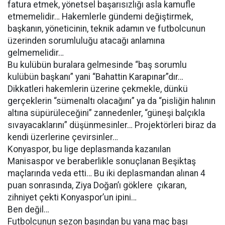
fatura etmek, yönetsel başarısızlığı asla kamufle
etmemelidir… Hakemlerle gündemi değiştirmek,
başkanın, yöneticinin, teknik adamın ve futbolcunun
üzerinden sorumluluğu atacağı anlamına
gelmemelidir…
Bu kulübün buralara gelmesinde “baş sorumlu
kulübün başkanı” yani “Bahattin Karapınar”dır…
Dikkatleri hakemlerin üzerine çekmekle, dünkü
gerçeklerin “sümenaltı olacağını” ya da “pisliğin halının
altına süpürüleceğini” zannedenler, “güneşi balçıkla
sıvayacaklarını” düşünmesinler… Projektörleri biraz da
kendi üzerlerine çevirsinler…
Konyaspor, bu lige deplasmanda kazanılan
Manisaspor ve beraberlikle sonuçlanan Beşiktaş
maçlarında veda etti… Bu iki deplasmandan alınan 4
puan sonrasında, Ziya Doğan’ı göklere çıkaran,
zihniyet çekti Konyaspor’un ipini…
Ben değil…
Futbolcunun sezon başından bu yana maç başı