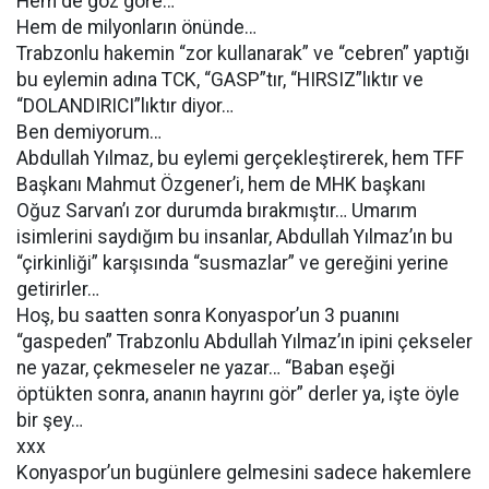
Hem de göz göre…
Hem de milyonların önünde…
Trabzonlu hakemin “zor kullanarak” ve “cebren” yaptığı
bu eylemin adına TCK, “GASP”tır, “HIRSIZ”lıktır ve
“DOLANDIRICI”lıktır diyor…
Ben demiyorum…
Abdullah Yılmaz, bu eylemi gerçekleştirerek, hem TFF
Başkanı Mahmut Özgener’i, hem de MHK başkanı
Oğuz Sarvan’ı zor durumda bırakmıştır… Umarım
isimlerini saydığım bu insanlar, Abdullah Yılmaz’ın bu
“çirkinliği” karşısında “susmazlar” ve gereğini yerine
getirirler…
Hoş, bu saatten sonra Konyaspor’un 3 puanını
“gaspeden” Trabzonlu Abdullah Yılmaz’ın ipini çekseler
ne yazar, çekmeseler ne yazar… “Baban eşeği
öptükten sonra, ananın hayrını gör” derler ya, işte öyle
bir şey…
xxx
Konyaspor’un bugünlere gelmesini sadece hakemlere