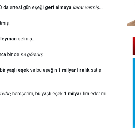
.O da ertesi gün eşeği
geri almaya
karar vermiş..
..
miş...
üleyman
gelmiş....
nca bir de
ne görsün;
bir
yaşlı eşek
ve bu eşeğin
1 milyar liralık
satış
övbe,
hemşerim, bu yaşlı eşek
1 milyar
lira eder mi