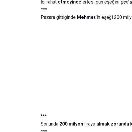
İçi rahat
etmeyince
ertesi gün eşeğini
geri 
***
Pazara gittiğinde
Mehmet'
in eşeği 200 mily
***
Sonunda
200 milyon
liraya
almak zorunda
k
***