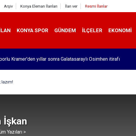
Arşiv
Konya Eleman İlanları
İlan ver
Resmi İlanlar
İLAN
KONYA SPOR
GÜNDEM
İLÇELER
EKONOMI
orlu Kramer'den yıllar sonra Galatasaraylı Osimhen itirafı
 lazım!
 İşkan
üm Yazıları >