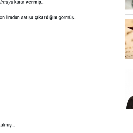
almaya
karar
vermiş
...
on liradan satışa
çıkardığını
görmüş...
almış....