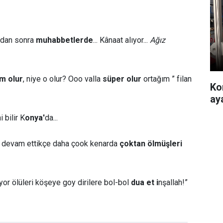
rdan sonra
muhabbetlerde
... Kânaat alıyor...
Ağız
m olur
, niye o olur? Ooo valla
süper olur
ortağım ” filan
Ko
ay
 bilir K
onya'
da...
devam ettikçe daha çook kenarda
çoktan ölmüşleri
or ölüleri köşeye goy dirilere bol-bol
dua et i
nşallah!”