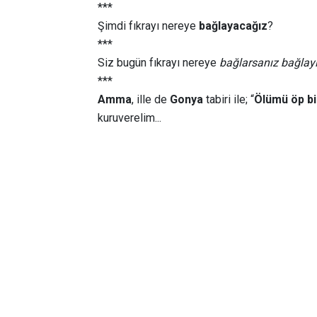
***
Şimdi fıkrayı nereye
bağlayacağız
?
***
Siz bugün fıkrayı nereye
bağlarsanız bağlay
***
Amma
, ille de
Gonya
tabiri ile; “
Ölümü öp bi 
kuruverelim...