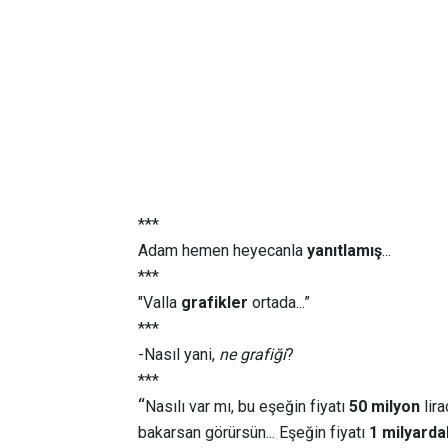
***
Adam hemen heyecanla
yanıtlamış
...
***
"Valla
grafikler
ortada...”
***
-Nasıl yani,
ne grafiği
?
***
“
Nasılı var mı, bu eşeğin fiyatı
50 milyon
lir
bakarsan görürsün... Eşeğin fiyatı
1 milyarda