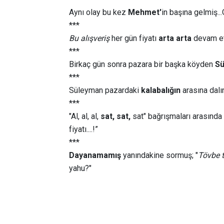
Aynı olay bu kez
Mehmet'
in başına gelmiş..
***
Bu alışveriş
her gün fiyatı
arta arta
devam et
***
Birkaç gün sonra pazara bir başka köyden
S
***
Süleyman pazardaki
kalabalığın
arasına dalı
***
"Al, al, al,
sat, sat,
sat" bağrışmaları arasında 
fiyatı....!”
***
Dayanamamış
yanındakine sormuş; "
Tövbe t
yahu?"