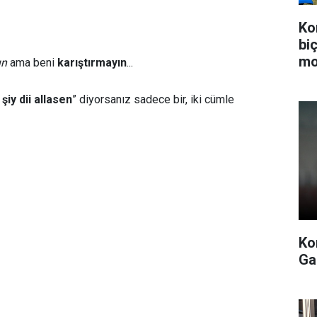
Ko
bi
mo
ın
ama beni
karıştırmayın
...
şiy dii allasen
” diyorsanız sadece bir, iki cümle
Ko
Ga