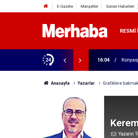
E-Gazete
Manşetler
Günün Haberleri
RESMI 
biçerdöver satın aldı! 313 beygir motoru var
24
16:04
Konyasp
Anasayfa
Yazarlar
Grafiklere bakmak
Kerem
Yazarın T