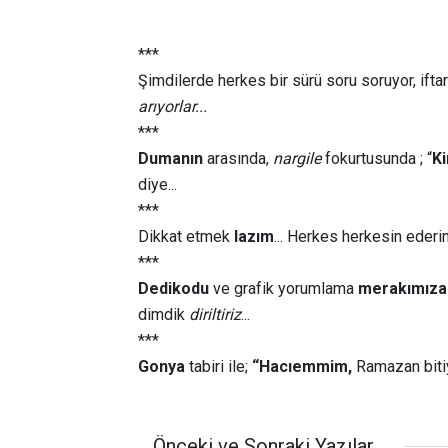
***
Şimdilerde herkes bir sürü soru soruyor, ifta
arıyorlar...
***
Dumanın
arasında,
nargile
fokurtusunda ; “
Ki
diye...
***
Dikkat etmek
lazım
... Herkes herkesin ederini
***
Dedikodu
ve grafik yorumlama
merakımıza
dimdik
diriltiriz
...
***
Gonya
tabiri ile;
“Hacıemmim,
Ramazan bitiy
Önceki ve Sonraki Yazılar