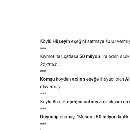
Köylü
Hüseyin
eşeğini satmaya
karar
vermiş.
***
Kıymeti taş çatlasa
50 milyon
lira eden eşek
koymuş...
***
Komşu
köyden
acilen
eşeğe ihtiyacı olan
Al
oluvermiş...
***
Köylü Ahmet
eşeğini satmış
ama akşam da
***
Düşünüp
durmuş, “Mehmet
50 milyon
liralı
***