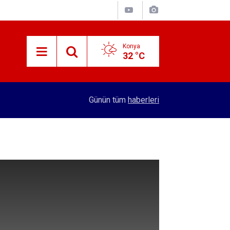
Konya
32 °C
15:29
Merkez Bankası rezervleri açıklandı
Günün tüm
haberleri