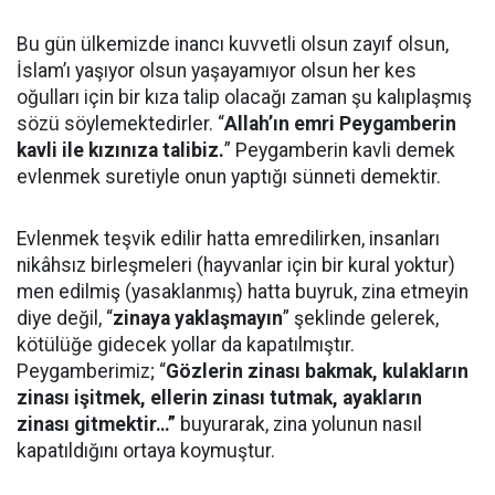
Bu gün ülkemizde inancı kuvvetli olsun zayıf olsun,
İslam’ı yaşıyor olsun yaşayamıyor olsun her kes
oğulları için bir kıza talip olacağı zaman şu kalıplaşmış
sözü söylemektedirler. “
Allah’ın emri Peygamberin
kavli ile kızınıza talibiz.
” Peygamberin kavli demek
evlenmek suretiyle onun yaptığı sünneti demektir.
Evlenmek teşvik edilir hatta emredilirken, insanları
nikâhsız birleşmeleri (hayvanlar için bir kural yoktur)
men edilmiş (yasaklanmış) hatta buyruk, zina etmeyin
diye değil, “
zinaya yaklaşmayın
” şeklinde gelerek,
kötülüğe gidecek yollar da kapatılmıştır.
Peygamberimiz; “
Gözlerin zinası bakmak, kulakların
zinası işitmek, ellerin zinası tutmak, ayakların
zinası gitmektir…”
buyurarak, zina yolunun nasıl
kapatıldığını ortaya koymuştur.