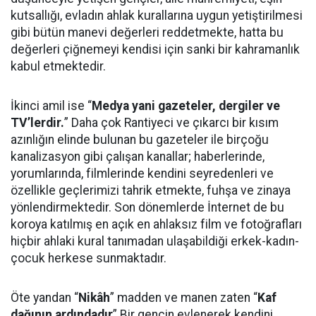
kutsallığı, evladın ahlak kurallarına uygun yetiştirilmesi
gibi bütün manevi değerleri reddetmekte, hatta bu
değerleri çiğnemeyi kendisi için sanki bir kahramanlık
kabul etmektedir.
İkinci amil ise “
Medya yani gazeteler, dergiler ve
TV’lerdir.
” Daha çok Rantiyeci ve çıkarcı bir kısım
azınlığın elinde bulunan bu gazeteler ile birçoğu
kanalizasyon gibi çalışan kanallar; haberlerinde,
yorumlarında, filmlerinde kendini seyredenleri ve
özellikle geçlerimizi tahrik etmekte, fuhşa ve zinaya
yönlendirmektedir. Son dönemlerde İnternet de bu
koroya katılmış en açık en ahlaksız film ve fotoğrafları
hiçbir ahlaki kural tanımadan ulaşabildiği erkek-kadın-
çocuk herkese sunmaktadır.
Öte yandan “
Nikâh
” madden ve manen zaten “
Kaf
dağının ardındadır
” Bir gencin evlenerek kendini