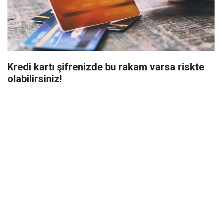
Kredi kartı şifrenizde bu rakam varsa riskte
olabilirsiniz!