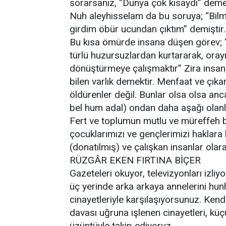
sorarsanız, “Dünya çok kısaydı” deme
Nuh aleyhisselam da bu soruya; “Bilm
girdim öbür ucundan çıktım” demiştir.
Bu kısa ömürde insana düşen görev; 
türlü huzursuzlardan kurtararak, oray
dönüştürmeye çalışmaktır” Zira insan, 
bilen varlık demektir. Menfaat ve çıkar
öldürenler değil. Bunlar olsa olsa anca
bel hum adal) ondan daha aşağı olanl
Fert ve toplumun mutlu ve müreffeh bir
çocuklarımızı ve gençlerimizi haklara 
(donatılmış) ve çalışkan insanlar olar
RÜZGÂR EKEN FIRTINA BİÇER
Gazeteleri okuyor, televizyonları izli
üç yerinde arka arkaya annelerini hunh
cinayetleriyle karşılaşıyorsunuz. Kend
davası uğruna işlenen cinayetleri, kü
üzüntüyle takip ediyoruz.