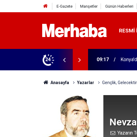
E-Gazete
Manşetler
Günün Haberleri
RESMI 
Türk se
24
16:38
dev yat
Anasayfa
Yazarlar
Gençlik, Gelecektir
Nevzat
Yazarın T