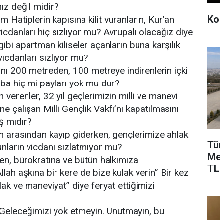
z değil midir?
Kon
Hatiplerin kapısına kilit vuranların, Kur’an
vicdanları hiç sızlıyor mu? Avrupalı olacağız diye
 gibi apartman kiliseler açanların buna karşılık
vicdanları sızlıyor mu?
ığını 200 metreden, 100 metreye indirenlerin içki
ba hiç mi payları yok mu dur?
 verenler, 32 yıl geçlerimizin milli ve manevi
e çalışan Milli Gençlik Vakfı’nı kapatılmasını
ş mıdır?
n arasından kayıp giderken, gençlerimize ahlak
Tü
ların vicdanı sızlatmıyor mu?
Me
den, bürokratına ve bütün halkımıza
TL'
llah aşkına bir kere de bize kulak verin” Bir kez
ak ve maneviyat” diye feryat ettiğimizi
 Geleceğimizi yok etmeyin. Unutmayın, bu