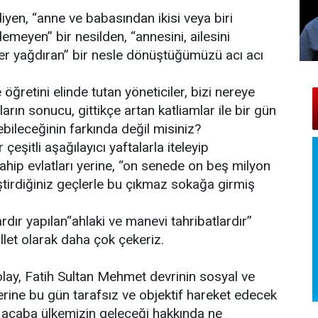
diyen, “anne ve babasından ikisi veya biri
emeyen” bir nesilden, “annesini, ailesini
ler yağdıran” bir nesle dönüştüğümüzü acı acı
öğretini elinde tutan yöneticiler, bizi nereye
rın sonucu, gittikçe artan katliamlar ile bir gün
ebileceğinin farkında değil misiniz?
çeşitli aşağılayıcı yaftalarla iteleyip
sahip evlatları yerine, “on senede on beş milyon
iştirdiğiniz geçlerle bu çıkmaz sokağa girmiş
rdır yapılan“ahlaki ve manevi tahribatlardır”
let olarak daha çok çekeriz.
olay, Fatih Sultan Mehmet devrinin sosyal ve
yerine bu gün tarafsız ve objektif hareket edecek
k acaba ülkemizin geleceği hakkında ne