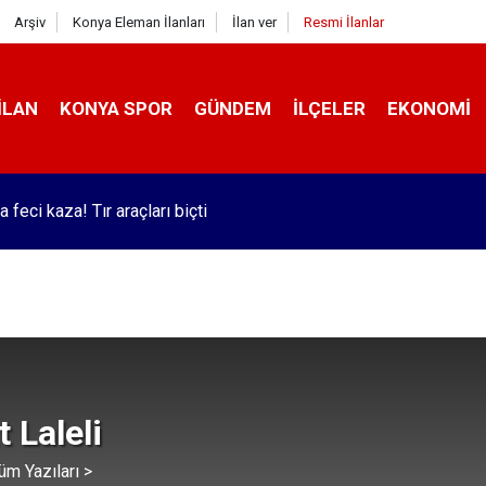
Arşiv
Konya Eleman İlanları
İlan ver
Resmi İlanlar
İLAN
KONYA SPOR
GÜNDEM
İLÇELER
EKONOMI
yahat firması 63 tane sıfır Mercedes otobüs satın aldı! 2 milyar T
ırım
 Laleli
üm Yazıları >