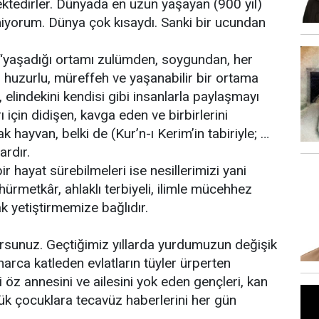
ktedirler. Dünyada en uzun yaşayan (900 yıl)
iyorum. Dünya çok kısaydı. Sanki bir ucundan
“yaşadığı ortamı zulümden, soygundan, her
ı huzurlu, müreffeh ve yaşanabilir bir ortama
elindekini kendisi gibi insanlarla paylaşmayı
ı için didişen, kavga eden ve birbirlerini
k hayvan, belki de (Kur’n-ı Kerim’in tabiriyle; …
ardır.
 hayat sürebilmeleri ise nesillerimizi yani
hürmetkâr, ahlaklı terbiyeli, ilimle mücehhez
ak yetiştirmemize bağlıdır.
yorsunuz. Geçtiğimiz yıllarda yurdumuzun değişik
arca katleden evlatların tüyler ürperten
i öz annesini ve ailesini yok eden gençleri, kan
çük çocuklara tecavüz haberlerini her gün