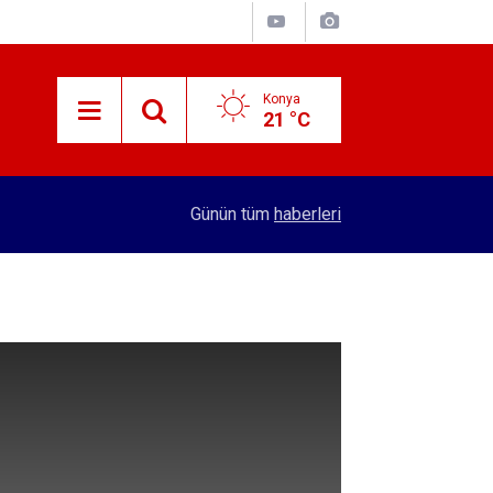
Konya
21 °C
L'lik
16:17
5 aylık doğan bebek Konya'ya sevk edildi
Günün tüm
haberleri