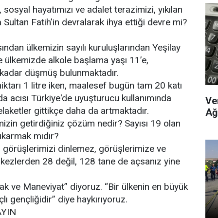
 sosyal hayatımızı ve adalet terazimizi, yıkılan
Sultan Fatih’in devralarak ihya ettiği devre mi?
sından ülkemizin sayılı kuruluşlarından Yeşilay
re ülkemizde alkole başlama yaşı 11’e,
 kadar düşmüş bulunmaktadır.
iktarı 1 litre iken, maalesef bugün tam 20 katı
 da acısı Türkiye'de uyuşturucu kullanımında
Ve
elaketler gittikçe daha da artmaktadır.
Ağ
izin getirdiğiniz çözüm nedir? Sayısı 19 olan
ıkarmak mıdır?
m görüşlerimizi dinlemez, görüşlerimize ve
rkezlerden 28 değil, 128 tane de açsanız yine
lak ve Maneviyat” diyoruz. “Bir ülkenin en büyük
lı gençliğidir” diye haykırıyoruz.
YIN