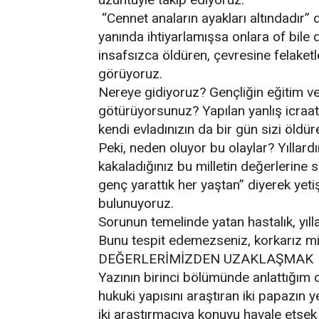
“Cennet anaların ayakları altındadır” 
yanında ihtiyarlamışsa onlara of bile d
insafsızca öldüren, çevresine felaket
görüyoruz.
Nereye gidiyoruz? Gençliğin eğitim ve 
götürüyorsunuz? Yapılan yanlış icraatla
kendi evladınızın da bir gün sizi öldür
Peki, neden oluyor bu olaylar? Yıllardır 
kakaladığınız bu milletin değerlerine 
genç yarattık her yaştan” diyerek yet
bulunuyoruz.
Sorunun temelinde yatan hastalık, yılla
Bunu tespit edemezseniz, korkarız mil
DEĞERLERİMİZDEN UZAKLAŞMAK
Yazının birinci bölümünde anlattığım 
hukuki yapısını araştıran iki papazın 
iki araştırmacıya konuyu havale etse