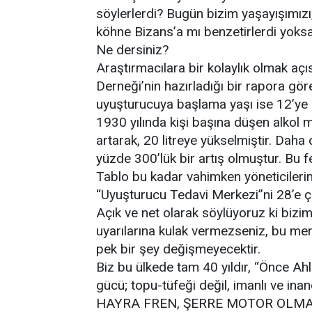
söylerlerdi? Bugün bizim yaşayışımızı,
köhne Bizans’a mı benzetirlerdi yoksa 
Ne dersiniz?
Araştırmacılara bir kolaylık olmak açı
Derneği’nin hazırladığı bir rapora gö
uyuşturucuya başlama yaşı ise 12’ye
1930 yılında kişi başına düşen alkol m
artarak, 20 litreye yükselmiştir. Daha
yüzde 300’lük bir artış olmuştur. Bu f
Tablo bu kadar vahimken yöneticilerim
“Uyuşturucu Tedavi Merkezi”ni 28’e ç
Açık ve net olarak söylüyoruz ki bizi
uyarılarına kulak vermezseniz, bu me
pek bir şey değişmeyecektir.
Biz bu ülkede tam 40 yıldır, “Önce Ah
gücü; topu-tüfeği değil, imanlı ve inanç
HAYRA FREN, ŞERRE MOTOR OLMA