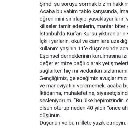
Şimdi şu soruyu sormak bizim hakkımı
Acaba bu vahim tablo karşısında, İmam 
öğrenimini sınırlayıp-yasaklayanların 
kiliseler tamir edenlerin, mantar biter
İstanbul’da Kur’an Kursu yıktıranların 
İçkili yerlerin, okul ve camilere uzakl
kullanım yaşının 11’e düşmesinde aca
Eşcinsel derneklerinin kurulmasına izin
değerlerimize bağlı olarak yetişmelerin
sağlarken hiç mi vicdanları sızlamamı
Gençliğimiz, geleceğimiz avuçlarımızı
ve maneviyatını verememek, acaba bun
İktidarına, muhalefetine, siyasetçisin
sesleniyorum. “Bu ülke hepimizindir. A
olsun oturup neden 40 yıldır “önce ahl
düşünün.
Düşünün ve bu millete yazık etmeyin.