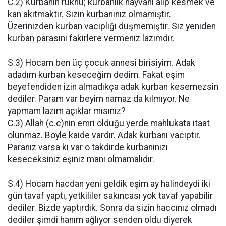
C.2) Kurbanın rüknü; kurbanlık hayvanı alıp kesmek ve
kan akıtmaktır. Sizin kurbanınız olmamıştır.
Üzerinizden kurban vacipliği düşmemiştir. Siz yeniden
kurban parasını fakirlere vermeniz lazımdır.
S.3) Hocam ben üç çocuk annesi birisiyim. Adak
adadım kurban keseceğim dedim. Fakat eşim
beyefendiden izin almadıkça adak kurban kesemezsin
dediler. Param var beyim namaz da kılmıyor. Ne
yapmam lazım açıklar mısınız?
C.3) Allah (c.c)nin emri olduğu yerde mahlukata itaat
olunmaz. Böyle kaide vardır. Adak kurbanı vaciptir.
Paranız varsa ki var o takdirde kurbanınızı
keseceksiniz eşiniz mani olmamalıdır.
S.4) Hocam hacdan yeni geldik eşim ay halindeydi iki
gün tavaf yaptı, yetkililer sakıncası yok tavaf yapabilir
dediler. Bizde yaptırdık. Sonra da sizin haccınız olmadı
dediler şimdi hanım ağlıyor senden oldu diyerek