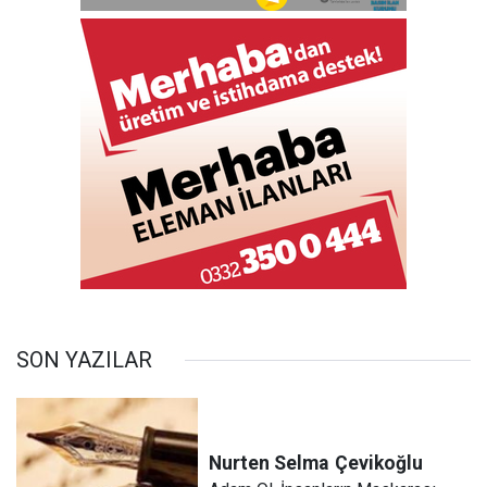
SON YAZILAR
Nurten Selma
Çevikoğlu