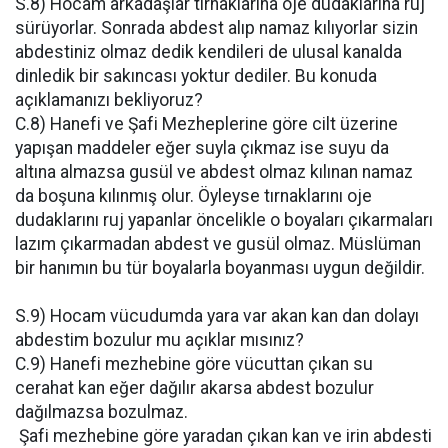
S.8) Hocam arkadaşlar tırnaklarına oje dudaklarına ruj
sürüyorlar. Sonrada abdest alıp namaz kılıyorlar sizin
abdestiniz olmaz dedik kendileri de ulusal kanalda
dinledik bir sakıncası yoktur dediler. Bu konuda
açıklamanızı bekliyoruz?
C.8) Hanefi ve Şafi Mezheplerine göre cilt üzerine
yapışan maddeler eğer suyla çıkmaz ise suyu da
altına almazsa gusül ve abdest olmaz kılınan namaz
da boşuna kılınmış olur. Öyleyse tırnaklarını oje
dudaklarını ruj yapanlar öncelikle o boyaları çıkarmaları
lazım çıkarmadan abdest ve gusül olmaz. Müslüman
bir hanımın bu tür boyalarla boyanması uygun değildir.
S.9) Hocam vücudumda yara var akan kan dan dolayı
abdestim bozulur mu açıklar mısınız?
C.9) Hanefi mezhebine göre vücuttan çıkan su
cerahat kan eğer dağılır akarsa abdest bozulur
dağılmazsa bozulmaz.
Şafi mezhebine göre yaradan çıkan kan ve irin abdesti