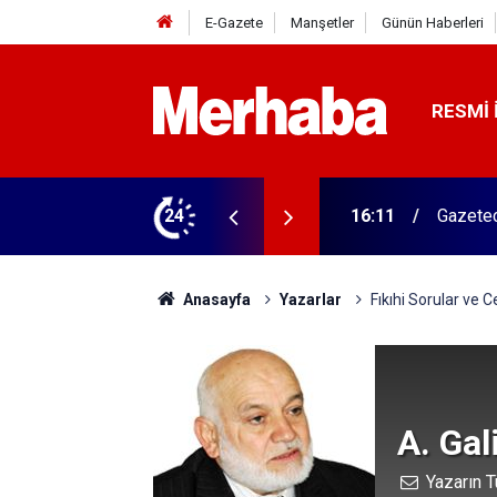
E-Gazete
Manşetler
Günün Haberleri
RESMI 
ğitim Kampüsü'ne ziyaret
24
15:45
Başkan 
Anasayfa
Yazarlar
Fıkıhi Sorular ve 
A. Ga
Yazarın T