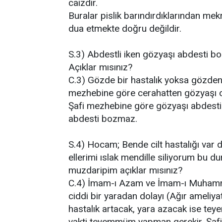
caizdir.
Buralar pislik barındırdıklarından me
dua etmekte doğru değildir.
S.3) Abdestli iken gözyaşı abdesti b
Açıklar mısınız?
C.3) Gözde bir hastalık yoksa gözde
mezhebine göre cerahatten gözyaşı ol
Şafi mezhebine göre gözyaşı abdesti 
abdesti bozmaz.
S.4) Hocam; Bende cilt hastalığı var
ellerimi ıslak mendille siliyorum bu 
muzdaripim açıklar mısınız?
C.4) İmam-ı Azam ve İmam-ı Muhammed
ciddi bir yaradan dolayı (Ağır ameliya
hastalık artacak, yara azacak ise te
vakti teyemmüm yapman gerekir. Şafi