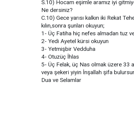
S.10) Hocam eşimle aramız iyi gitmiy
Ne dersiniz?
C.10) Gece yarısı kalkın iki Rekat Te
kılın,sonra şunları okuyun;
1- Üç Fatiha hiç nefes almadan tuz v
2- Yedi Ayetel kürsi okuyun
3- Yetmişbir Vedduha
4- Otuzüç İhlas
5- Üç Felak, üç Nas olmak üzere 33 a
veya şekeri yiyin İnşallah şifa bulursu
Dua ve Selamlar