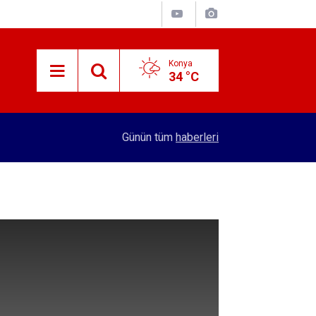
Konya
34 °C
15:38
Konyalı patron 70 bin TL maaşla personel arıyor!
Günün tüm
haberleri