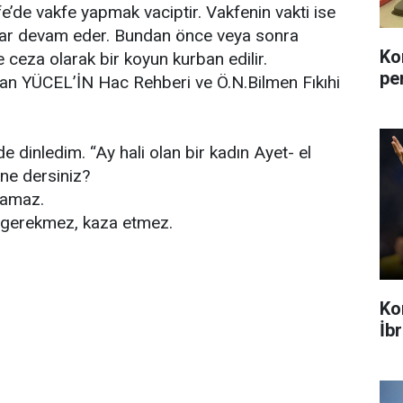
’de vakfe yapmak vaciptir. Vakfenin vakti ise
ar devam eder. Bundan önce veya sonra
Ko
 ceza olarak bir koyun kurban edilir.
pe
rfan YÜCEL’İN Hac Rehberi ve Ö.N.Bilmen Fıkıhi
dinledim. “Ay hali olan bir kadın Ayet- el
r ne dersiniz?
apamaz.
 gerekmez, kaza etmez.
Ko
İb