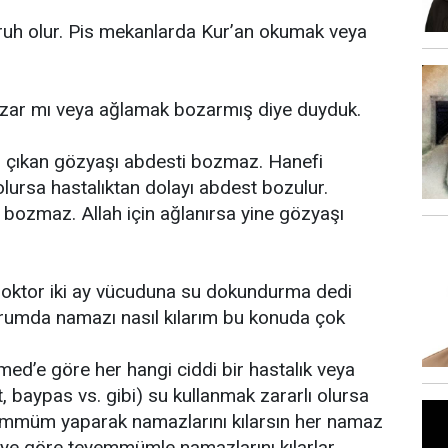
kruh olur. Pis mekanlarda Kur’an okumak veya
ozar mı veya ağlamak bozarmış diye duyduk.
n çıkan gözyaşı abdesti bozmaz. Hanefi
ursa hastalıktan dolayı abdest bozulur.
bozmaz. Allah için ağlanırsa yine gözyaşı
 doktor iki ay vücuduna su dokundurma dedi
durumda namazı nasıl kılarım bu konuda çok
’e göre her hangi ciddi bir hastalık veya
t, baypas vs. gibi) su kullanmak zararlı olursa
yemmüm yaparak namazlarını kılarsın her namaz
ye göre teyemmümle namazlarını kılarlar.