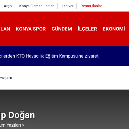
Arşiv
Konya Eleman İlanları
İlan ver
Resmi İlanlar
İLAN
KONYA SPOR
GÜNDEM
İLÇELER
EKONOMI
Pekyatırmacı’dan esnaf ziyareti
Cevaplar
lip Doğan
üm Yazıları >