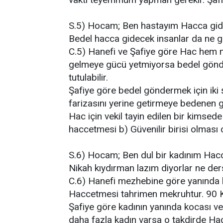
S.5) Hocam; Ben hastayım Hacca gid
Bedel hacca gidecek insanlar da ne gib
C.5) Hanefi ve Şafiye göre Hac hem m
gelmeye gücü yetmiyorsa bedel göndere
tutulabilir.
Şafiye göre bedel göndermek için iki 
farizasını yerine getirmeye bedenen g
Hac için vekil tayin edilen bir kimsed
haccetmesi b) Güvenilir birisi olması
S.6) Hocam; Ben dul bir kadınım Hacca
Nikah kıydırman lazım diyorlar ne der
C.6) Hanefi mezhebine göre yanında 
Haccetmesi tahrimen mekruhtur. 90 K
Şafiye göre kadının yanında kocası v
daha fazla kadın varsa o takdirde Hacc