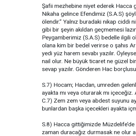
Şafii mezhebine niyet ederek Hacca gi
Nikaha gelince Efendimiz (S.A.S) şöyle
ölendir.” Yalnız buradaki nikap ciddi 
gibi bir şeyin akıldan geçmemesi lazı
Peygamberimiz (S.A.S) bedelle ilgili 
olana kim bir bedel verirse o şahıs A
yedi yüz harem sevabı yazılır. Öyley
nail olur. Ne büyük ticaret ne güzel
sevap yazılır. Gönderen Hac borçlusu
S.7) Hocam; Hacdan, umreden gelenle
ayakta mı veya oturarak mı içeceğiz. 
C.7) Zem zem veya abdest suyunu ayak
bunlardan başka içecekleri ayakta iç
S.8) Hacca gittiğimizde Müzdelife’de
zaman duracağız durmasak ne olur aç