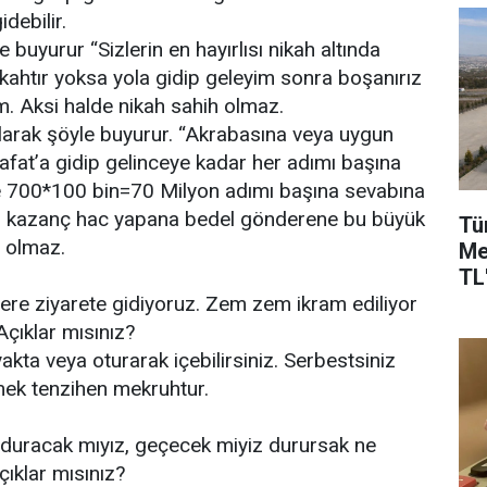
debilir.
 buyurur “Sizlerin en hayırlısı nikah altında
nikahtır yoksa yola gidip geleyim sonra boşanırız
m. Aksi halde nikah sahih olmaz.
olarak şöyle buyurur. “Akrabasına veya uygun
rafat’a gidip gelinceye kadar her adımı başına
se 700*100 bin=70 Milyon adımı başına sevabına
 bir kazanç hac yapana bedel gönderene bu büyük
Tü
 olmaz.
Me
TL'
re ziyarete gidiyoruz. Zem zem ikram ediliyor
Açıklar mısınız?
ta veya oturarak içebilirsiniz. Serbestsiniz
mek tenzihen mekruhtur.
 duracak mıyız, geçecek miyiz durursak ne
ıklar mısınız?