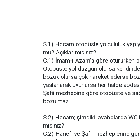
S.1) Hocam otobüsle yolcululuk yapıy
mu? Açıklar mısınız?
C.1) İmam-ı Azam’a göre otururken bi
Otobüste yol düzgün olursa kendinde
bozuk olursa çok hareket ederse bozu
yaslanarak uyunursa her halde abdest 
Şafii mezhebine göre otobüste ve sa
bozulmaz.
S.2) Hocam; şimdiki lavabolarda WC i
mısınız?
C.2) Hanefi ve Şafii mezheplerine gö