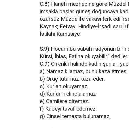
C.8) Hanefi mezhebine göre Müzdelife
imsakla başlar güneş doğuncaya kad
özürsüz Müzdelife vakası terk edilirse
Kaynak; Fetvayı Hindiye-İrşadi sarı İ
İstilahı Kamusiye
S.9) Hocam bu sabah radyonun birinde 
Kürsi, İhlas, Fatiha okuyabilir.” dedile
C.9) O renkli halinde kadın şunları y
a) Namaz kılamaz, bunu kaza etmesi
b) Oruç tutamaz kaza eder.
c) Kur’an okuyamaz.
d) Kur’an-ı eline alamaz
e) Camilere giremez.
f) Kâbeyi tavaf edemez.
g) Cinsel temasta bulunamaz.