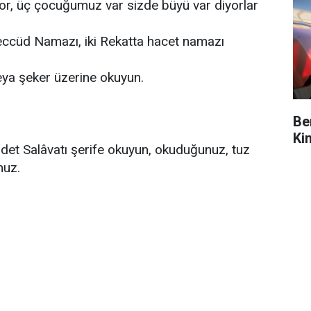
or, üç çocuğumuz var sizde büyü var diyorlar
heccüd Namazı, iki Rekatta hacet namazı
eya şeker üzerine okuyun.
Be
Ki
det Salâvatı şerife okuyun, okuduğunuz, tuz
nuz.