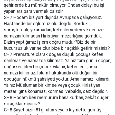
şehirlerde bu mümkün olmuyor. Ondan dolayı bu işi
yapanlara para vermek caizdir.
S–7 Hocam biz yurt dışında Avrupa’da çalışıyoruz.
Hastanede bir oğlumuz ölü doğdu. Sorduk
soruşturduk, yıkamadan, kefenlemeden ve cenaze
namazını kılmadan Hıristiyan mezarlığına gömdük.
Bizim yaptığımız işlem doğru mudur?Biz de bir
huzursuzluk var ne olur bize bir açıklık getirir misiniz?
C–7 Prematüre olarak doğan düşük çocuğa kefen
sarılmaz ve namazda kılınmaz. Yalnız tam günlü doğan,
doğarken ölen bir çocuk yıkanır, kefenlenir, ama
namazı kılınmaz. İslam hukukunda ölü doğan bir
çocuğun hükmü şahsiyeti yoktur. Ama namazı kılınırdı.
Yalnız Müslüman bir kimse veya çocuk Hıristiyan
mezarlığına konamaz, konması vebaldir, caiz değildir.
S–8 Hocam ben memurum bana kurban, zekât düşer
mi açıklar mısınız?
C–8 Şayet sizin 81gr altın veya o kıymette gümüş