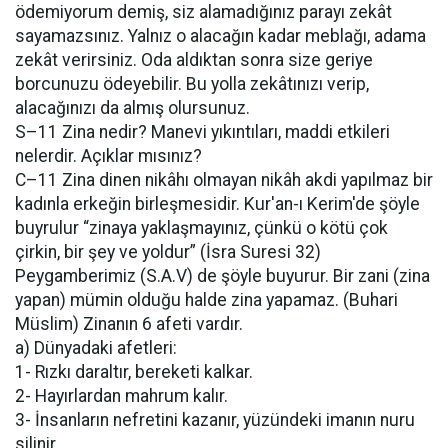
ödemiyorum demiş, siz alamadığınız parayı zekât
sayamazsınız. Yalnız o alacağın kadar meblağı, adama
zekât verirsiniz. Oda aldıktan sonra size geriye
borcunuzu ödeyebilir. Bu yolla zekâtınızı verip,
alacağınızı da almış olursunuz.
S–11 Zina nedir? Manevi yıkıntıları, maddi etkileri
nelerdir. Açıklar mısınız?
C–11 Zina dinen nikâhı olmayan nikâh akdi yapılmaz bir
kadınla erkeğin birleşmesidir. Kur'an-ı Kerim'de şöyle
buyrulur “zinaya yaklaşmayınız, çünkü o kötü çok
çirkin, bir şey ve yoldur” (İsra Suresi 32)
Peygamberimiz (S.A.V) de şöyle buyurur. Bir zani (zina
yapan) mümin olduğu halde zina yapamaz. (Buhari
Müslim) Zinanın 6 afeti vardır.
a) Dünyadaki afetleri:
1- Rızkı daraltır, bereketi kalkar.
2- Hayırlardan mahrum kalır.
3- İnsanların nefretini kazanır, yüzündeki imanın nuru
silinir.