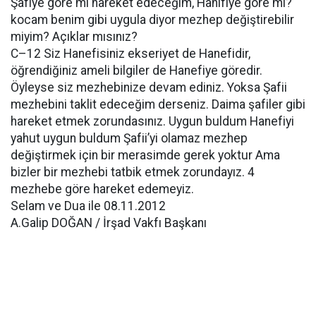
Şafiye göre mi hareket edeceğim, Hanifiye göre mi?
kocam benim gibi uygula diyor mezhep değiştirebilir
miyim? Açıklar mısınız?
C–12 Siz Hanefisiniz ekseriyet de Hanefidir,
öğrendiğiniz ameli bilgiler de Hanefiye göredir.
Öyleyse siz mezhebinize devam ediniz. Yoksa Şafii
mezhebini taklit edeceğim derseniz. Daima şafiler gibi
hareket etmek zorundasınız. Uygun buldum Hanefiyi
yahut uygun buldum Şafii’yi olamaz mezhep
değiştirmek için bir merasimde gerek yoktur Ama
bizler bir mezhebi tatbik etmek zorundayız. 4
mezhebe göre hareket edemeyiz.
Selam ve Dua ile 08.11.2012
A.Galip DOĞAN / İrşad Vakfı Başkanı