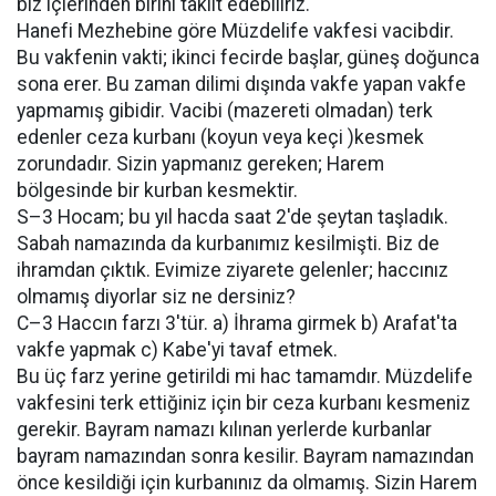
biz içlerinden birini taklit edebiliriz.
Hanefi Mezhebine göre Müzdelife vakfesi vacibdir.
Bu vakfenin vakti; ikinci fecirde başlar, güneş doğunca
sona erer. Bu zaman dilimi dışında vakfe yapan vakfe
yapmamış gibidir. Vacibi (mazereti olmadan) terk
edenler ceza kurbanı (koyun veya keçi )kesmek
zorundadır. Sizin yapmanız gereken; Harem
bölgesinde bir kurban kesmektir.
S–3 Hocam; bu yıl hacda saat 2'de şeytan taşladık.
Sabah namazında da kurbanımız kesilmişti. Biz de
ihramdan çıktık. Evimize ziyarete gelenler; haccınız
olmamış diyorlar siz ne dersiniz?
C–3 Haccın farzı 3'tür. a) İhrama girmek b) Arafat'ta
vakfe yapmak c) Kabe'yi tavaf etmek.
Bu üç farz yerine getirildi mi hac tamamdır. Müzdelife
vakfesini terk ettiğiniz için bir ceza kurbanı kesmeniz
gerekir. Bayram namazı kılınan yerlerde kurbanlar
bayram namazından sonra kesilir. Bayram namazından
önce kesildiği için kurbanınız da olmamış. Sizin Harem