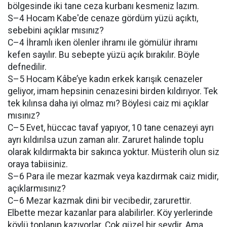
bölgesinde iki tane ceza kurbanı kesmeniz lazım.
S–4 Hocam Kabe'de cenaze gördüm yüzü açıktı,
sebebini açıklar mısınız?
C–4 İhramlı iken ölenler ihramı ile gömülür ihramı
kefen sayılır. Bu sebepte yüzü açık bırakılır. Böyle
defnedilir.
S–5 Hocam Kâbe’ye kadın erkek karışık cenazeler
geliyor, imam hepsinin cenazesini birden kıldırıyor. Tek
tek kılınsa daha iyi olmaz mı? Böylesi caiz mi açıklar
mısınız?
C–5 Evet, hüccac tavaf yapıyor, 10 tane cenazeyi ayrı
ayrı kıldırılsa uzun zaman alır. Zaruret halinde toplu
olarak kıldırmakta bir sakınca yoktur. Müsterih olun siz
oraya tabiisiniz.
S–6 Para ile mezar kazmak veya kazdırmak caiz midir,
açıklarmısınız?
C–6 Mezar kazmak dini bir vecibedir, zarurettir.
Elbette mezar kazanlar para alabilirler. Köy yerlerinde
köylü toplanıp kazıyorlar. Çok güzel bir şeydir. Ama