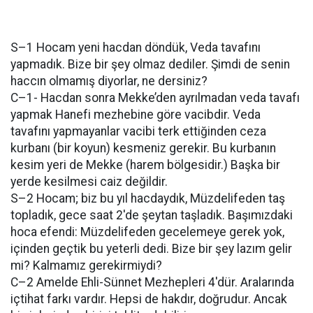
S–1 Hocam yeni hacdan döndük, Veda tavafını
yapmadık. Bize bir şey olmaz dediler. Şimdi de senin
haccın olmamış diyorlar, ne dersiniz?
C–1- Hacdan sonra Mekke’den ayrılmadan veda tavafı
yapmak Hanefi mezhebine göre vacibdir. Veda
tavafını yapmayanlar vacibi terk ettiğinden ceza
kurbanı (bir koyun) kesmeniz gerekir. Bu kurbanın
kesim yeri de Mekke (harem bölgesidir.) Başka bir
yerde kesilmesi caiz değildir.
S–2 Hocam; biz bu yıl hacdaydık, Müzdelifeden taş
topladık, gece saat 2'de şeytan taşladık. Başımızdaki
hoca efendi: Müzdelifeden gecelemeye gerek yok,
içinden geçtik bu yeterli dedi. Bize bir şey lazım gelir
mi? Kalmamız gerekirmiydi?
C–2 Amelde Ehli-Sünnet Mezhepleri 4'dür. Aralarında
içtihat farkı vardır. Hepsi de hakdır, doğrudur. Ancak