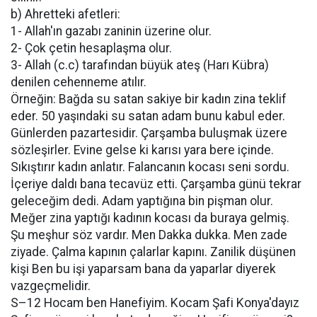
b) Ahretteki afetleri:
1- Allah'ın gazabı zaninin üzerine olur.
2- Çok çetin hesaplaşma olur.
3- Allah (c.c) tarafından büyük ateş (Harı Kübra)
denilen cehenneme atılır.
Örneğin: Bağda su satan sakiye bir kadın zina teklif
eder. 50 yaşındaki su satan adam bunu kabul eder.
Günlerden pazartesidir. Çarşamba buluşmak üzere
sözleşirler. Evine gelse ki karısı yara bere içinde.
Sıkıştırır kadın anlatır. Falancanın kocası seni sordu.
İçeriye daldı bana tecavüz etti. Çarşamba günü tekrar
geleceğim dedi. Adam yaptığına bin pişman olur.
Meğer zina yaptığı kadının kocası da buraya gelmiş.
Şu meşhur söz vardır. Men Dakka dukka. Men zade
ziyade. Çalma kapının çalarlar kapını. Zanilik düşünen
kişi Ben bu işi yaparsam bana da yaparlar diyerek
vazgeçmelidir.
S–12 Hocam ben Hanefiyim. Kocam Şafi Konya'dayız