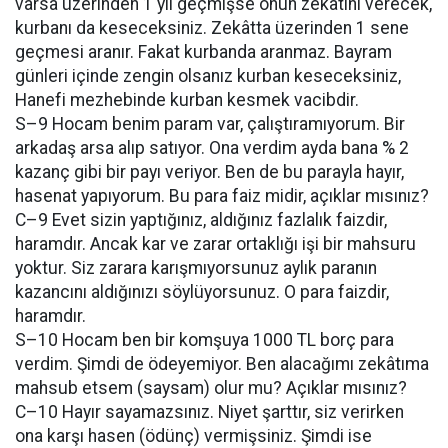
varsa üzerinden 1 yıl geçmişse onun zekâtını verecek,
kurbanı da keseceksiniz. Zekâtta üzerinden 1 sene
geçmesi aranır. Fakat kurbanda aranmaz. Bayram
günleri içinde zengin olsanız kurban keseceksiniz,
Hanefi mezhebinde kurban kesmek vacibdir.
S–9 Hocam benim param var, çalıştıramıyorum. Bir
arkadaş arsa alıp satıyor. Ona verdim ayda bana % 2
kazanç gibi bir payı veriyor. Ben de bu parayla hayır,
hasenat yapıyorum. Bu para faiz midir, açıklar mısınız?
C–9 Evet sizin yaptığınız, aldığınız fazlalık faizdir,
haramdır. Ancak kar ve zarar ortaklığı işi bir mahsuru
yoktur. Siz zarara karışmıyorsunuz aylık paranın
kazancını aldığınızı söylüyorsunuz. O para faizdir,
haramdır.
S–10 Hocam ben bir komşuya 1000 TL borç para
verdim. Şimdi de ödeyemiyor. Ben alacağımı zekâtıma
mahsub etsem (saysam) olur mu? Açıklar mısınız?
C–10 Hayır sayamazsınız. Niyet şarttır, siz verirken
ona karşı hasen (ödünç) vermişsiniz. Şimdi ise