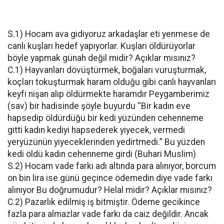
S.1) Hocam ava gidiyoruz arkadaşlar eti yenmese de
canlı kuşları hedef yapıyorlar. Kuşları öldürüyorlar
böyle yapmak günah değil midir? Açıklar mısınız?
C.1) Hayvanları dövüştürmek, boğaları vuruşturmak,
koçları tokuşturmak haram olduğu gibi canlı hayvanları
keyfi nişan alıp öldürmekte haramdır Peygamberimiz
(sav) bir hadisinde şöyle buyurdu ''Bir kadın eve
hapsedip öldürdüğü bir kedi yüzünden cehenneme
gitti kadın kediyi hapsederek yiyecek, vermedi
yeryüzünün yiyeceklerinden yedirtmedi.” Bu yüzden
kedi öldü kadın cehenneme girdi (Buhari Muslim)
S.2) Hocam vade farkı adı altında para alınıyor, borcum
on bin lira ise günü geçince ödemedin diye vade farkı
alınıyor Bu doğrumudur? Helal midir? Açıklar mısınız?
C.2) Pazarlık edilmiş iş bitmiştir. Ödeme gecikince
fazla para almazlar vade farkı da caiz değildir. Ancak