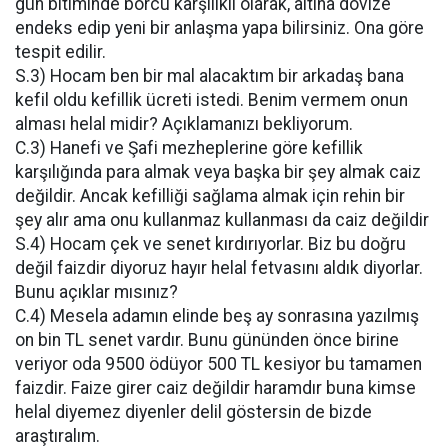
gün bitiminde borcu karşılıklı olarak, altına dövize
endeks edip yeni bir anlaşma yapa bilirsiniz. Ona göre
tespit edilir.
S.3) Hocam ben bir mal alacaktım bir arkadaş bana
kefil oldu kefillik ücreti istedi. Benim vermem onun
alması helal midir? Açıklamanızı bekliyorum.
C.3) Hanefi ve Şafi mezheplerine göre kefillik
karşılığında para almak veya başka bir şey almak caiz
değildir. Ancak kefilliği sağlama almak için rehin bir
şey alır ama onu kullanmaz kullanması da caiz değildir
S.4) Hocam çek ve senet kırdırıyorlar. Biz bu doğru
değil faizdir diyoruz hayır helal fetvasını aldık diyorlar.
Bunu açıklar mısınız?
C.4) Mesela adamın elinde beş ay sonrasına yazılmış
on bin TL senet vardır. Bunu gününden önce birine
veriyor oda 9500 ödüyor 500 TL kesiyor bu tamamen
faizdir. Faize girer caiz değildir haramdır buna kimse
helal diyemez diyenler delil göstersin de bizde
araştıralım.