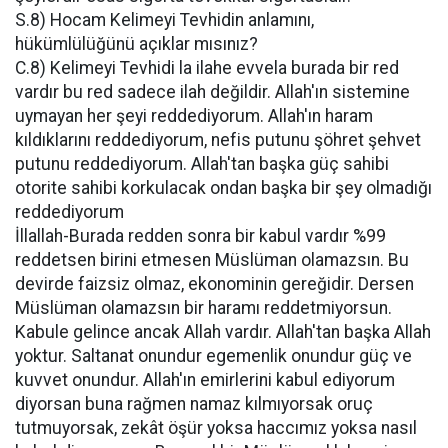
S.8) Hocam Kelimeyi Tevhidin anlamını,
hükümlülüğünü açıklar mısınız?
C.8) Kelimeyi Tevhidi la ilahe evvela burada bir red
vardır bu red sadece ilah değildir. Allah'ın sistemine
uymayan her şeyi reddediyorum. Allah'ın haram
kıldıklarını reddediyorum, nefis putunu şöhret şehvet
putunu reddediyorum. Allah'tan başka güç sahibi
otorite sahibi korkulacak ondan başka bir şey olmadığı
reddediyorum
İllallah-Burada redden sonra bir kabul vardır %99
reddetsen birini etmesen Müslüman olamazsın. Bu
devirde faizsiz olmaz, ekonominin gereğidir. Dersen
Müslüman olamazsın bir haramı reddetmiyorsun.
Kabule gelince ancak Allah vardır. Allah'tan başka Allah
yoktur. Saltanat onundur egemenlik onundur güç ve
kuvvet onundur. Allah'ın emirlerini kabul ediyorum
diyorsan buna rağmen namaz kılmıyorsak oruç
tutmuyorsak, zekât öşür yoksa haccımız yoksa nasıl