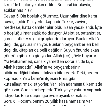
İzmir'de bir ilçeye akın ettiler. Bu nasıl bir olaydır,
açıklar mısınız?
Cevap 5. Din boşluk götürmez. Uzun yıllar dine karşı
savaş açıldı. Dini yerler kapandı. Tekke, zaviye,
medrese, hatta camiler ahır oldu. Ezan yasaklandı. İşte
o boşluğu imansızlık dolduruyor. Ateistler, satanistler,
şamanistler v.s. gibi gruplar dolduruyor. Bunlar Allah'a
değil de, gavura inanıyor. Bunların peygamberleri belli
değildir, kitapları da belli değildir. Suyun önünde akan
çör çöp gibi akıp gidiyorlar. Allah (cc) şöyle buyurur:
“Ya Muhammed, sana kıyametten sorarlar, de ki, o
Allah katındadır”. Allah'ın ve peygamberinin
bildirmediğini falanca takvim bildirecek. Peki, neden
kopmadı? Ya o İzmir'in ilçesini Efes gibi
kutsallaştırmak istiyorlar. Yani elin adamının ülkemizde
gözü var. Sudan sebeplerle Türkiye'ye yatırım yapmak
istiyorlar. Bize düşen görevse uyanık olmaktır.
Soru 6. Hocam, benim 20 yıllık kaza namazım var.