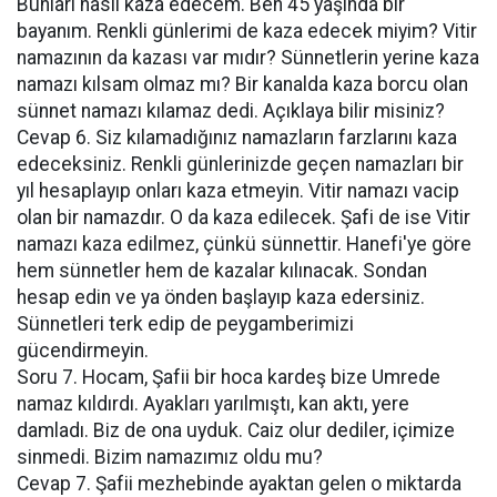
Bunları nasıl kaza edecem. Ben 45 yaşında bir
bayanım. Renkli günlerimi de kaza edecek miyim? Vitir
namazının da kazası var mıdır? Sünnetlerin yerine kaza
namazı kılsam olmaz mı? Bir kanalda kaza borcu olan
sünnet namazı kılamaz dedi. Açıklaya bilir misiniz?
Cevap 6. Siz kılamadığınız namazların farzlarını kaza
edeceksiniz. Renkli günlerinizde geçen namazları bir
yıl hesaplayıp onları kaza etmeyin. Vitir namazı vacip
olan bir namazdır. O da kaza edilecek. Şafi de ise Vitir
namazı kaza edilmez, çünkü sünnettir. Hanefi'ye göre
hem sünnetler hem de kazalar kılınacak. Sondan
hesap edin ve ya önden başlayıp kaza edersiniz.
Sünnetleri terk edip de peygamberimizi
gücendirmeyin.
Soru 7. Hocam, Şafii bir hoca kardeş bize Umrede
namaz kıldırdı. Ayakları yarılmıştı, kan aktı, yere
damladı. Biz de ona uyduk. Caiz olur dediler, içimize
sinmedi. Bizim namazımız oldu mu?
Cevap 7. Şafii mezhebinde ayaktan gelen o miktarda