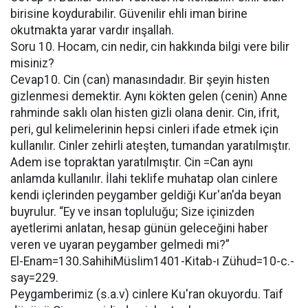
birisine koydurabilir. Güvenilir ehli iman birine
okutmakta yarar vardır inşallah.
Soru 10. Hocam, cin nedir, cin hakkında bilgi vere bilir
misiniz?
Cevap10. Cin (can) manasındadır. Bir şeyin histen
gizlenmesi demektir. Aynı kökten gelen (cenin) Anne
rahminde saklı olan histen gizli olana denir. Cin, ifrit,
peri, gul kelimelerinin hepsi cinleri ifade etmek için
kullanılır. Cinler zehirli ateşten, tumandan yaratılmıştır.
Adem ise topraktan yaratılmıştır. Cin =Can aynı
anlamda kullanılır. İlahi teklife muhatap olan cinlere
kendi içlerinden peygamber geldiği Kur'an'da beyan
buyrulur. “Ey ve insan topluluğu; Size içinizden
ayetlerimi anlatan, hesap günün geleceğini haber
veren ve uyaran peygamber gelmedi mi?”
El-Enam=130.SahihiMüslim1401-Kitab-ı Zühud=10-c.-
say=229.
Peygamberimiz (s.a.v) cinlere Ku'ran okuyordu. Taif