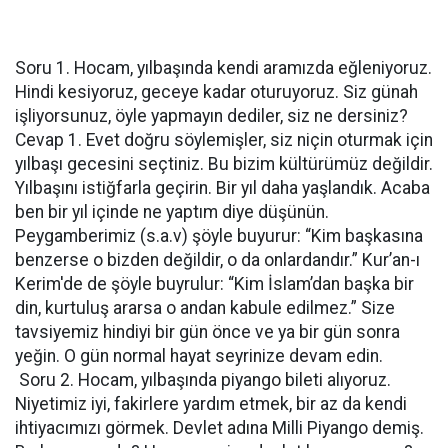
Soru 1. Hocam, yılbaşında kendi aramızda eğleniyoruz.
Hindi kesiyoruz, geceye kadar oturuyoruz. Siz günah
işliyorsunuz, öyle yapmayın dediler, siz ne dersiniz?
Cevap 1. Evet doğru söylemişler, siz niçin oturmak için
yılbaşı gecesini seçtiniz. Bu bizim kültürümüz değildir.
Yılbaşını istiğfarla geçirin. Bir yıl daha yaşlandık. Acaba
ben bir yıl içinde ne yaptım diye düşünün.
Peygamberimiz (s.a.v) şöyle buyurur: “Kim başkasına
benzerse o bizden değildir, o da onlardandır.” Kur’an-ı
Kerim'de de şöyle buyrulur: “Kim İslam’dan başka bir
din, kurtuluş ararsa o andan kabule edilmez.” Size
tavsiyemiz hindiyi bir gün önce ve ya bir gün sonra
yeğin. O gün normal hayat seyrinize devam edin.
Soru 2. Hocam, yılbaşında piyango bileti alıyoruz.
Niyetimiz iyi, fakirlere yardım etmek, bir az da kendi
ihtiyacımızı görmek. Devlet adına Milli Piyango demiş.