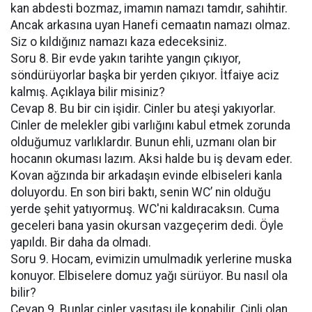
kan abdesti bozmaz, imamın namazı tamdır, sahihtir.
Ancak arkasına uyan Hanefi cemaatın namazı olmaz.
Siz o kıldığınız namazı kaza edeceksiniz.
Soru 8. Bir evde yakın tarihte yangın çıkıyor,
söndürüyorlar başka bir yerden çıkıyor. İtfaiye aciz
kalmış. Açıklaya bilir misiniz?
Cevap 8. Bu bir cin işidir. Cinler bu ateşi yakıyorlar.
Cinler de melekler gibi varlığını kabul etmek zorunda
olduğumuz varlıklardır. Bunun ehli, uzmanı olan bir
hocanın okuması lazım. Aksi halde bu iş devam eder.
Kovan ağzında bir arkadaşın evinde elbiseleri kanla
doluyordu. En son biri baktı, senin WC’ nin olduğu
yerde şehit yatıyormuş. WC'ni kaldıracaksın. Cuma
geceleri bana yasin okursan vazgeçerim dedi. Öyle
yapıldı. Bir daha da olmadı.
Soru 9. Hocam, evimizin umulmadık yerlerine muska
konuyor. Elbiselere domuz yağı sürüyor. Bu nasıl ola
bilir?
Cevap 9. Bunlar cinler vasıtası ile konabilir. Cinli olan