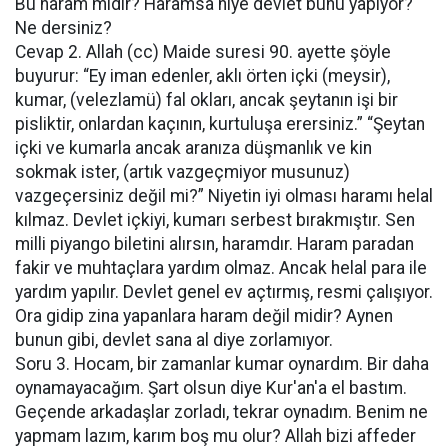
Bu haram mıdır? Haramsa niye devlet bunu yapıyor?
Ne dersiniz?
Cevap 2. Allah (cc) Maide suresi 90. ayette şöyle
buyurur: “Ey iman edenler, aklı örten içki (meysir),
kumar, (velezlamü) fal okları, ancak şeytanın işi bir
pisliktir, onlardan kaçının, kurtuluşa erersiniz.” “Şeytan
içki ve kumarla ancak aranıza düşmanlık ve kin
sokmak ister, (artık vazgeçmiyor musunuz)
vazgeçersiniz değil mi?” Niyetin iyi olması haramı helal
kılmaz. Devlet içkiyi, kumarı serbest bırakmıştır. Sen
milli piyango biletini alırsın, haramdır. Haram paradan
fakir ve muhtaçlara yardım olmaz. Ancak helal para ile
yardım yapılır. Devlet genel ev açtırmış, resmi çalışıyor.
Ora gidip zina yapanlara haram değil midir? Aynen
bunun gibi, devlet sana al diye zorlamıyor.
Soru 3. Hocam, bir zamanlar kumar oynardım. Bir daha
oynamayacağım. Şart olsun diye Kur'an'a el bastım.
Geçende arkadaşlar zorladı, tekrar oynadım. Benim ne
yapmam lazım, karım boş mu olur? Allah bizi affeder