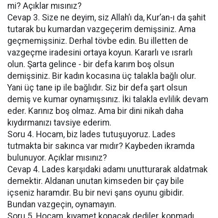
mi? Açıklar mısınız?
Cevap 3. Size ne deyim, siz Allah’ı da, Kur’an-ı da şahit
tutarak bu kumardan vazgeçerim demişsiniz. Ama
geçmemişsiniz. Derhal tövbe edin. Bu illetten de
vazgeçme iradesini ortaya koyun. Kararlı ve ısrarlı
olun. Şarta gelince - bir defa karım boş olsun
demişsiniz. Bir kadın kocasına üç talakla bağlı olur.
Yani üç tane ip ile bağlıdır. Siz bir defa şart olsun
demiş ve kumar oynamışsınız. İki talakla evlilik devam
eder. Karınız boş olmaz. Ama bir dini nikah daha
kıydırmanızı tavsiye ederim.
Soru 4. Hocam, biz lades tutuşuyoruz. Lades
tutmakta bir sakınca var mıdır? Kaybeden ikramda
bulunuyor. Açıklar mısınız?
Cevap 4. Lades karşıdaki adamı unutturarak aldatmak
demektir. Aldanan unutan kimseden bir çay bile
içseniz haramdır. Bu bir nevi şans oyunu gibidir.
Bundan vazgeçin, oynamayın.
Soru 5. Hocam, kıyamet kopacak dediler, kopmadı.