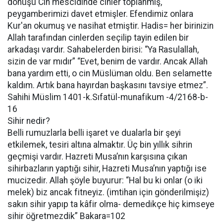
dönüşü Cin mescidinde cinler toplanmış,
peygamberimizi davet etmişler. Efendimiz onlara
Kur'an okumuş ve nasihat etmiştir. Hadis= her birinizin
Allah tarafından cinlerden seçilip tayin edilen bir
arkadaşı vardır. Sahabelerden birisi: “Ya Rasulallah,
sizin de var mıdır” “Evet, benim de vardır. Ancak Allah
bana yardım etti, o cin Müslüman oldu. Ben selamette
kaldım. Artık bana hayırdan başkasını tavsiye etmez”.
Sahihi Müslim 1401-k.Sıfatül-munafikum -4/2168-b-
16
Sihir nedir?
Belli rumuzlarla belli işaret ve dualarla bir şeyi
etkilemek, tesiri altına almaktır. Üç bin yıllık sihrin
geçmişi vardır. Hazreti Musa’nın karşısına çıkan
sihirbazların yaptığı sihir, Hazreti Musa’nın yaptığı ise
mucizedir. Allah şöyle buyurur: “Hal bu ki onlar (o iki
melek) biz ancak fitneyiz. (imtihan için gönderilmişiz)
sakın sihir yapıp ta kâfir olma- demedikçe hiç kimseye
sihir öğretmezdik” Bakara=102