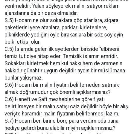
verilmelidir. Yalan söyleyerek malını satıyor reklam
ajanslarına da bir ceza olmalıdır.
S.5) Hocam ne olur sokaklara çöp atanlara, sigara
paketlerini yere atanlara, parkları kirletenlere,
pikniklerde yediğini öyle bırakanlara bir söz söyleyin
belki etkisi olur.
C.5) İslamda gelen ilk ayetlerden biriside “elbiseni
temiz tut diye hitap eder. Temizlik islamın emridir.
Sokakları kirletmek hem kul hakkı hem de ammenin
hakkıdır günahtır uygun değildir aydın bir müslümana
bunlar yakışmaz.
S.6) Hocam bir malın fiyatını belirlemeden satmak
almak doğrumudur çok önemli açıklarmısınız?
C.6) Hanefi ve Şafi mezheblerine göre fiyatı
belirtilmeyen bir malın satışı caiz değildir böyle bir alış
verişte haramdır malın fiyatının belirlenmesi lazım.
S.7) Hocam ben birine borç para verdim oda bana
hediye getirdi bunu alabilir miyim açıklarmısınız?