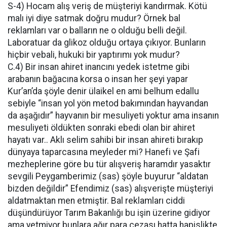
S-4) Hocam alış veriş de müşteriyi kandırmak. Kötü
malı iyi diye satmak doğru mudur? Örnek bal
reklamları var o balların ne o olduğu belli değil.
Laboratuar da glikoz olduğu ortaya çıkıyor. Bunların
hiçbir vebali, hukuki bir yaptırımı yok mudur?
C.4) Bir insan ahiret inancını yedek istetme gibi
arabanın bağacına korsa o insan her şeyi yapar
Kur’an’da şöyle denir ülaikel en ami belhum edallu
sebiyle “insan yol yön metod bakımından hayvandan
da aşağıdır” hayvanın bir mesuliyeti yoktur ama insanın
mesuliyeti öldükten sonraki ebedi olan bir ahiret
hayatı var.. Aklı selim sahibi bir insan ahireti bırakıp
dünyaya taparcasına meyleder mi? Hanefi ve Şafi
mezheplerine göre bu tür alışveriş haramdır yasaktır
sevgili Peygamberimiz (sas) şöyle buyurur “aldatan
bizden değildir” Efendimiz (sas) alışverişte müşteriyi
aldatmaktan men etmiştir. Bal reklamları ciddi
düşündürüyor Tarım Bakanlığı bu işin üzerine gidiyor
ama yetmiyor bunlara ağır para cezası hatta hapislikte