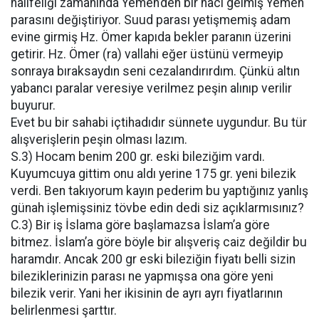
halifeliği zamanında Yemen’den bir hacı gelmiş Yemen
parasını değiştiriyor. Suud parası yetişmemiş adam
evine girmiş Hz. Ömer kapıda bekler paranın üzerini
getirir. Hz. Ömer (ra) vallahi eğer üstünü vermeyip
sonraya bıraksaydın seni cezalandırırdım. Çünkü altın
yabancı paralar veresiye verilmez peşin alınıp verilir
buyurur.
Evet bu bir sahabi içtihadıdır sünnete uygundur. Bu tür
alışverişlerin peşin olması lazım.
S.3) Hocam benim 200 gr. eski bileziğim vardı.
Kuyumcuya gittim onu aldı yerine 175 gr. yeni bilezik
verdi. Ben takıyorum kayın pederim bu yaptığınız yanlış
günah işlemişsiniz tövbe edin dedi siz açıklarmısınız?
C.3) Bir iş İslama göre başlamazsa İslam’a göre
bitmez. İslam’a göre böyle bir alışveriş caiz değildir bu
haramdır. Ancak 200 gr eski bileziğin fiyatı belli sizin
bileziklerinizin parası ne yapmışsa ona göre yeni
bilezik verir. Yani her ikisinin de ayrı ayrı fiyatlarının
belirlenmesi şarttır.