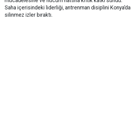
mücadelesine ve hücum hattına kritik katkı sundu.
Saha içerisindeki liderliği, antrenman disiplini Konya’da
silinmez izler bıraktı.