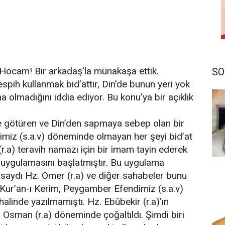
Hocam! Bir arkadaş’la münakaşa ettik.
SO
pih kullanmak bid’attir, Din’de bunun yeri yok
a olmadığını iddia ediyor. Bu konu’ya bir açıklık
rke götüren ve Din’den sapmaya sebep olan bir
miz (s.a.v) döneminde olmayan her şeyi bid’at
.a) teravih namazı için bir imam tayin ederek
ı uygulamasını başlatmıştır. Bu uygulama
 olsaydı Hz. Ömer (r.a) ve diğer sahabeler bunu
 Kur’an-ı Kerim, Peygamber Efendimiz (s.a.v)
linde yazılmamıştı. Hz. Ebûbekir (r.a)’ın
z. Osman (r.a) döneminde çoğaltıldı. Şimdi biri