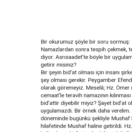
Bir okurumuz şöyle bir soru sormuş: 
Namazlardan sonra tespih çekmek, tes
diyor. Asrısaadet’te böyle bir uygulam
getirir misiniz?
Bir şeyin bid’at olması için insanı şi
şey olması gerekir. Peygamber Efendi
olarak göremeyiz. Meselâ; Hz. Ömer (r
cemaat’le teravih namazının kılınmas
bid’attir diyebilir miyiz? Şayet bid’at
uygulamazdı. Bir örnek daha verelim.
döneminde bugünkü şekliyle Mushaf ha
hilafetinde Mushaf haline getirildi. H