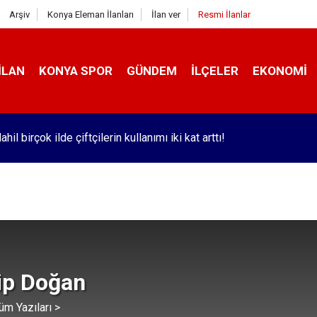
Arşiv
Konya Eleman İlanları
İlan ver
Resmi İlanlar
İLAN
KONYA SPOR
GÜNDEM
İLÇELER
EKONOMI
hil birçok ilde çiftçilerin kullanımı iki kat arttı!
lip Doğan
üm Yazıları >