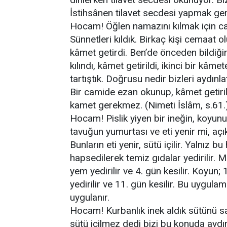
İstihsânen tilavet secdesi yapmak gere
Hocam! Öğlen namazını kılmak için ca
Sünnetleri kıldık. Birkaç kişi cemaat o
kâmet getirdi. Ben’de önceden bildi
kılındı, kâmet getirildi, ikinci bir kâme
tartıştık. Doğrusu nedir bizleri aydınla
Bir camide ezan okunup, kâmet getiril
kamet gerekmez. (Nimeti İslâm, s.61.
Hocam! Pislik yiyen bir ineğin, koyunun 
tavuğun yumurtası ve eti yenir mi, açı
Bunların eti yenir, sütü içilir. Yalnız 
hapsedilerek temiz gıdalar yedirilir. 
yem yedirilir ve 4. gün kesilir. Koyun;
yedirilir ve 11. gün kesilir. Bu uygula
uygulanır.
Hocam! Kurbanlık inek aldık sütünü s
sütü içilmez dedi bizi bu konuda aydın