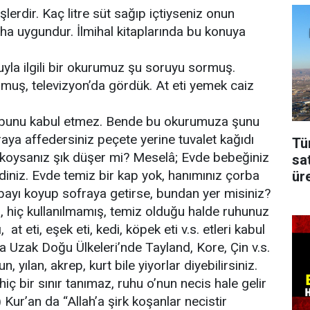
erdir. Kaç litre süt sağıp içtiyseniz onun
aha uygundur. İlmihal kitaplarında bu konuya
la ilgili bir okurumuz şu soruyu sormuş.
rmuş, televizyon’da gördük. At eti yemek caiz
tı bunu kabul etmez. Bende bu okurumuza şunu
fraya affedersiniz peçete yerine tuvalet kağıdı
Tü
 koysanız şık düşer mi? Meselâ; Evde bebeğiniz
sa
eldiniz. Evde temiz bir kap yok, hanımınız çorba
üre
bayı koyup sofraya getirse, bundan yer misiniz?
i, hiç kullanılmamış, temiz olduğu halde ruhunuz
at eti, eşek eti, kedi, köpek eti v.s. etleri kabul
 Uzak Doğu Ülkeleri’nde Tayland, Kore, Çin v.s.
, yılan, akrep, kurt bile yiyorlar diyebilirsiniz.
iç bir sınır tanımaz, ruhu o’nun necis hale gelir
 Kur’an da “Allah’a şirk koşanlar necistir