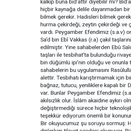
kalkıp buna bid’attir diyebilir mi? Bid’
hiçbir kaynağa delile dayanmadan bir id
bilmek gerekir. Hadisleri bilmek ger
hurma çekirdeği, zeytin çekirdeği ve ç
vardı. Peygamber Efendimiz (s.a.v) onl
Sa’d bin Ebî Vakkas (r.a) çakıl taşları
edilmiştir. Yine sahabelerden Ebû Saîd
taşları ile tesbihat’ta bulunduğu rivaye
bin düğümlü ipi’nin olduğu ve onunla 
sahabelerin bu uygulamasını Rasûlulla
alettir. Tesbihatı karıştırmamak için bir
bağnaz, tutucu, yeniliklere kapalı bir D
var. Bunlar Peygamber Efendimiz (s.a
akılsızlık olur. İslâm akaidine aykırı o
değiştirmediği sürece hiçbir teknoloj
teşekkür ediyorum önemli bir konunun
Bir okuyucumuz şu soruyu sormuş: Ho
dinlerken tilavet secdesi okunuyor. B