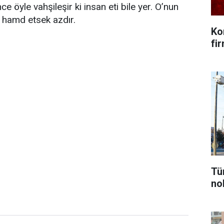
ce öyle vahşileşir ki insan eti bile yer. O’nun
 hamd etsek azdır.
Ko
fi
Tü
nok