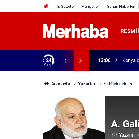
E-Gazete
Manşetler
Günün Haberleri
RESMI 
 ilgili rehber
24
13:06
Konya da
Anasayfa
Yazarlar
Fıkhî Meseleler
A. Ga
Yazarın T