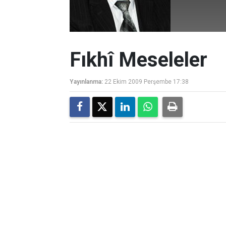
Fıkhî Meseleler
Yayınlanma:
22 Ekim 2009 Perşembe 17:38