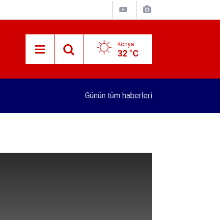
Konya
32 °C
13:05
12 bin yıllık Iza Buğdayı geleceğe taşınıyor
Günün tüm
haberleri