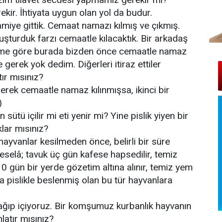
kir. İhtiyata uygun olan yol da budur.
miye gittik. Cemaat namazı kılmış ve çıkmış.
luşturduk farzı cemaatle kılacaktık. Bir arkadaş
ğime göre burada bizden önce cemaatle namaz
te gerek yok dedim. Diğerleri itiraz ettiler
tır mısınız?
erek cemaatle namaz kılınmışsa, ikinci bir
)
sütü içilir mi eti yenir mi? Yine pislik yiyen bir
klar mısınız?
bu hayvanlar kesilmeden önce, belirli bir süre
Meselâ; tavuk üç gün kafese hapsedilir, temiz
 10 gün bir yerde gözetim altına alınır, temiz yem
ma pislikle beslenmiş olan bu tür hayvanlara
ağıp içiyoruz. Bir komşumuz kurbanlık hayvanın
latır mısınız?