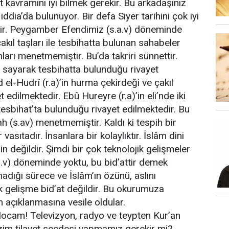
at kavramını iyi bilmek gerekir. Bu arkadaşınız
dia’da bulunuyor. Bir defa Siyer tarihini çok iyi
ekir. Peygamber Efendimiz (s.a.v) döneminde
akıl taşları ile tesbihatta bulunan sahabeler
arı menetmemiştir. Bu’da takriri sünnettir.
nı sayarak tesbihatta bulunduğu rivayet
 el-Hudrî (r.a)’in hurma çekirdeği ve çakıl
t edilmektedir. Ebû Hureyre (r.a)’in eli’nde iki
tesbihat’ta bulunduğu rivayet edilmektedir. Bu
h (s.av) menetmemiştir. Kaldı ki tespih bir
 vasıtadır. İnsanlara bir kolaylıktır. İslâm dini
in değildir. Şimdi bir çok teknolojik gelişmeler
.v) döneminde yoktu, bu bid’attir demek
lmadığı sürece ve İslâm’ın özünü, aslını
ik gelişme bid’at değildir. Bu okurumuza
 açıklanmasına vesile oldular.
cam! Televizyon, radyo ve teypten Kur’an
izim tilavet secdesi yapmamız gerekir mi?