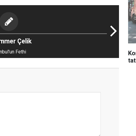
mmer Çelik
nbul'un Fethi
Ko
ta