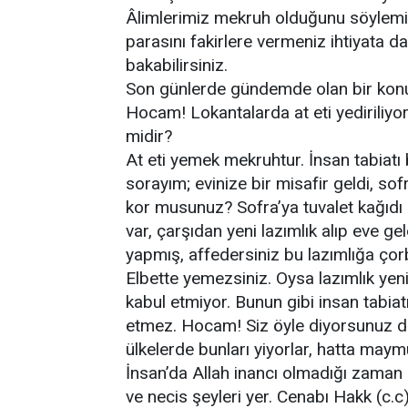
Âlimlerimiz mekruh olduğunu söylemişl
parasını fakirlere vermeniz ihtiyata d
bakabilirsiniz.
Son günlerde gündemde olan bir konuy
Hocam! Lokantalarda at eti yediriliyo
midir?
At eti yemek mekruhtur. İnsan tabia
sorayım; evinize bir misafir geldi, so
kor musunuz? Sofra’ya tuvalet kağıdı
var, çarşıdan yeni lazımlık alıp eve g
yapmış, affedersiniz bu lazımlığa çor
Elbette yemezsiniz. Oysa lazımlık yen
kabul etmiyor. Bunun gibi insan tabiatı, 
etmez. Hocam! Siz öyle diyorsunuz da
ülkelerde bunları yiyorlar, hatta maymun
İnsan’da Allah inancı olmadığı zaman h
ve necis şeyleri yer. Cenabı Hakk (c.c)