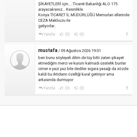
ŞİKAYETLERİ için.....Ticaret Bakanlığı ALO 175
arayacaksınız... Kesinlikle
Konya TİCARET İL MÜDÜRLÜĞÜ Memurları ellerinde
CEZA Makbuzu ile
geliyorlar..
Yanıtla
(0)
(0)
mustafa
/ 09 Ağustos 2026 19:01
ben bunu söyleyeli dilim de tüy bitti zaten şikayet
etmediğim merci ve kurum kalmadı üsstelik bunlar
cimer e yazı yaz bile dediler sigara yasağı da sözde
kaldı bu iktidarın özelliği kural getiriyor ama
arkasında durmuyor
Yanıtla
(0)
(0)