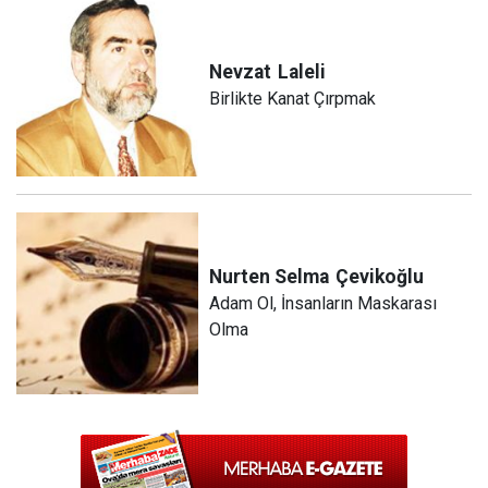
Nevzat
Laleli
Birlikte Kanat Çırpmak
Nurten Selma
Çevikoğlu
Adam Ol, İnsanların Maskarası
Olma