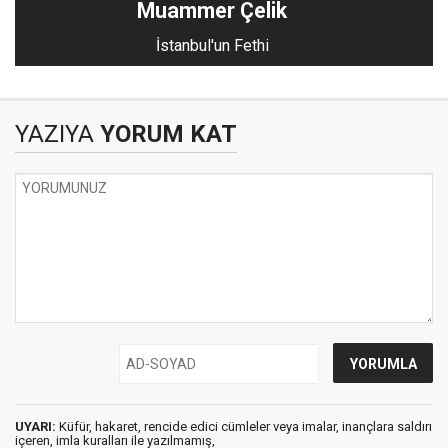
Muammer Çelik
İstanbul'un Fethi
YAZIYA
YORUM KAT
UYARI:
Küfür, hakaret, rencide edici cümleler veya imalar, inançlara saldırı
içeren, imla kuralları ile yazılmamış,