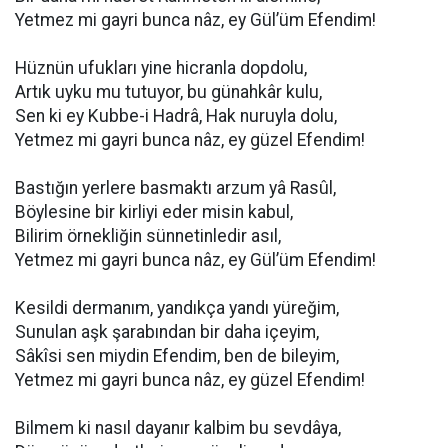
Yetmez mi gayri bunca nâz, ey Gül’üm Efendim!
Hüznün ufukları yine hicranla dopdolu,
Artık uyku mu tutuyor, bu günahkâr kulu,
Sen ki ey Kubbe-i Hadrâ, Hak nuruyla dolu,
Yetmez mi gayri bunca nâz, ey güzel Efendim!
Bastığın yerlere basmaktı arzum yâ Rasûl,
Böylesine bir kirliyi eder misin kabul,
Bilirim örnekliğin sünnetinledir asıl,
Yetmez mi gayri bunca nâz, ey Gül’üm Efendim!
Kesildi dermanım, yandıkça yandı yüreğim,
Sunulan aşk şarabından bir daha içeyim,
Sâkîsi sen miydin Efendim, ben de bileyim,
Yetmez mi gayri bunca nâz, ey güzel Efendim!
Bilmem ki nasıl dayanır kalbim bu sevdâya,