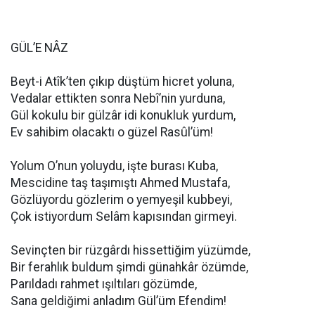
GÜL’E NÂZ
Beyt-i Atîk’ten çıkıp düştüm hicret yoluna,
Vedalar ettikten sonra Nebî’nin yurduna,
Gül kokulu bir gülzâr idi konukluk yurdum,
Ev sahibim olacaktı o güzel Rasûl’üm!
Yolum O’nun yoluydu, işte burası Kuba,
Mescidine taş taşımıştı Ahmed Mustafa,
Gözlüyordu gözlerim o yemyeşil kubbeyi,
Çok istiyordum Selâm kapısından girmeyi.
Sevinçten bir rüzgârdı hissettiğim yüzümde,
Bir ferahlık buldum şimdi günahkâr özümde,
Parıldadı rahmet ışıltıları gözümde,
Sana geldiğimi anladım Gül’üm Efendim!