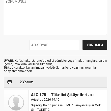
UYARI:
Küfür, hakaret, rencide edici cümleler veya imalar, inançlara saldırı
içeren, imla kuralları ile yazılmamış,
Türkçe karakter kullanılmayan ve büyük harflerle yazılmış yorumlar
onaylanmamaktadır.
2 Yorum
ALO 175 ....Tüketici Şikâyetleri
/ 09
Ağustos 2026 19:10
Şişirdiği Balon patlasa CİMER'İ arayan Kişiler Çok.....
tüm TÜKETİCİ