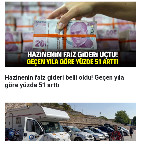
Hazinenin faiz gideri belli oldu! Geçen yıla
göre yüzde 51 arttı