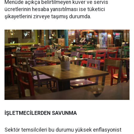
Menüde açıkça belirtilmeyen kuver ve servis
ücretlerinin hesaba yansıtılması ise tüketici
şikayetlerini zirveye taşımış durumda.
İŞLETMECİLERDEN SAVUNMA
Sektör temsilcileri bu durumu yüksek enflasyonist