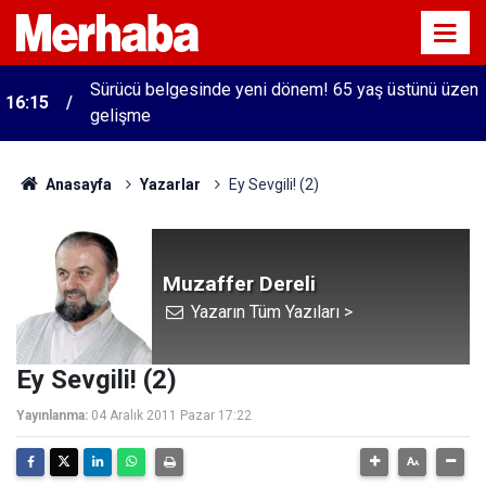
Sürücü belgesinde yeni dönem! 65 yaş üstünü üzen
16:15
gelişme
Anasayfa
Yazarlar
Ey Sevgili! (2)
Muzaffer Dereli
Yazarın Tüm Yazıları >
Ey Sevgili! (2)
Yayınlanma:
04 Aralık 2011 Pazar 17:22