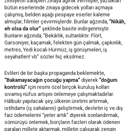
zihniyetin sahipleri zinaya ağırlık vermişler, yazdıkları
bütün eserlerinde zinaya gidecek yolları açmaya
çalışmış, belden aşağı pespaye eserler kaleme
almışlar, filimler çevirmişlerdir. Bunlar ağzında,
“Nikâh,
eh olsa da olur”
şeklinde basite indirgenmiştir.
Bunların ağzında, “Bekârlık, sultanlıktır. Flört,
Garsoniyer, kaçamak, felekten gün çalmak, çapkınlık,
metres, Yedi kocalı Hürmüz, iş görüşmeleri, iş
seyahatleri! vb” sözler hiç eksilmez.
Evlileri de bir başka propaganda beklemekte,
“Bakamayacağın çocuğu yapma”
diyerek
“doğum
kontrolü”
için resmi özel birçok kuruluş kolları
sıvamış nüfus artışını önlemeye çalışmaktadırlar.
Hâlbuki yapılacak şey, ülkenin üretimi artırmak,
istihdamı (iş sahalarını) geliştirmek, devletin iç ve dış
faiz ödemelerini “yeter artık” diyerek sonlandırmak,
sömürüyü önlemek, borçların faizleri olarak ödenen
paraları millete aktarmak, milletin çalışarak zengin