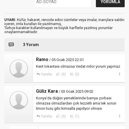
UYARI:
Küfür, hakaret, rencide edici cümleler veya imalar, inançlara saldırı
içeren, imla kuralları ile yazılmamış,
Türkçe karakter kullanılmayan ve büyük harflerle yazılmış yorumlar
onaylanmamaktadır.
3 Yorum
Ramo
/ 05 Ocak 2025 22:01
Kent lokantası olmazsa Vedat milor yorum yapmaz
Yanıtla
(0)
(0)
Güliz Kara
/ 03 Ocak 2025 09:02
Konya'da düğün yemeklerinde bamya çorbası
olmazsa olmazlardan çok lezzetli ama tek sorun
limon tuzu gibi kimsalla yapıliyor olması
Yanıtla
(3)
(1)