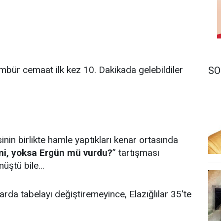
ür cemaat ilk kez 10. Dakikada gelebildiler
SO
in birlikte hamle yaptıkları kenar ortasında
i, yoksa Ergün mü vurdu?
” tartışması
ştü bile...
da tabelayı değiştiremeyince, Elazığlılar 35'te