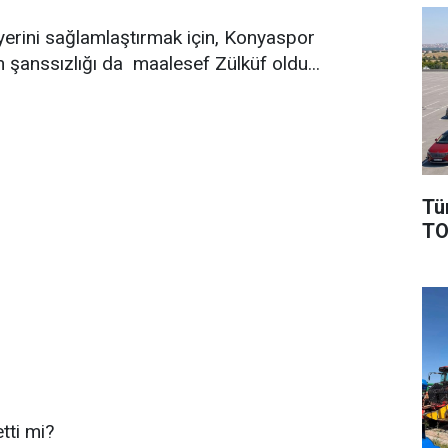
 yerini sağlamlaştırmak için, Konyaspor
 şanssızlığı da maalesef Zülküf oldu...
Tü
TO
tti mi?