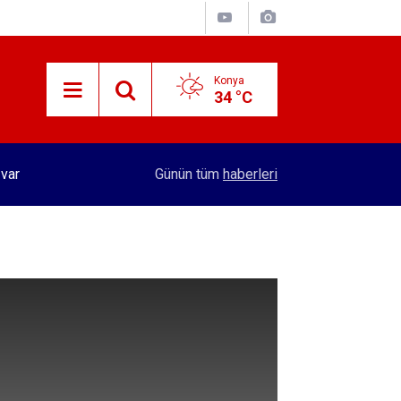
Konya
34 °C
 var
15:29
Merkez Bankası rezervleri açıklandı
Günün tüm
haberleri