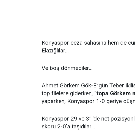
Konyaspor ceza sahasına hem de cümb
Elazığlılar...
Ve boş dönmediler...
Ahmet Görkem Gök-Ergün Teber ikilisin
top filelere giderken, “
topa Görkem m
yaparken, Konyaspor 1-0 geriye düşmü
Konyaspor 29 ve 31'de net pozisyonlar
skoru 2-0'a taşıdılar...