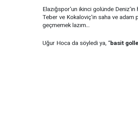
Elazığspor'un ikinci golünde Deniz'in h
Teber ve Kokaloviç'in saha ve adam pa
geçmemek lazım...
Uğur Hoca da söyledi ya, “
basit goll