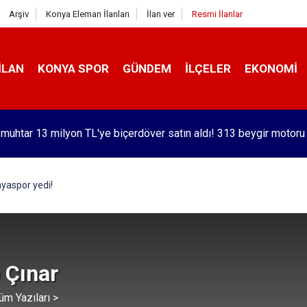
Arşiv
Konya Eleman İlanları
İlan ver
Resmi İlanlar
İLAN
KONYA SPOR
GÜNDEM
İLÇELER
EKONOMI
 muhtar 13 milyon TL'ye biçerdöver satın aldı! 313 beygir motoru
orlu Kramer'den yıllar sonra Galatasaraylı Osimhen itirafı
nyaspor yedi!
 Çınar
üm Yazıları >