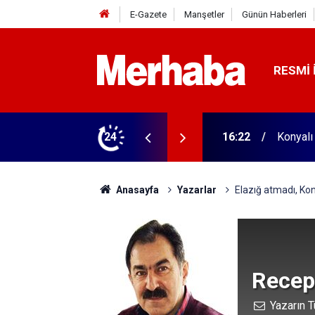
E-Gazete
Manşetler
Günün Haberleri
RESMI 
16:22
Konyalı
24
16:04
Konyasp
Anasayfa
Yazarlar
Elazığ atmadı, Ko
Recep
Yazarın T