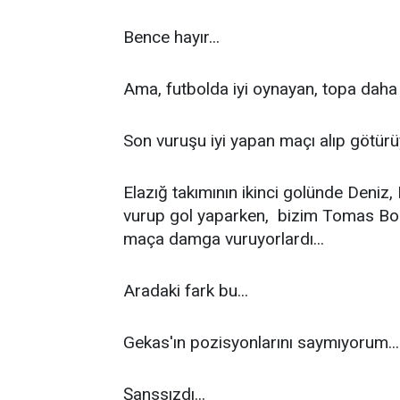
Bence hayır...
Ama, futbolda iyi oynayan, topa daha 
Son vuruşu iyi yapan maçı alıp götürüy
Elazığ takımının ikinci golünde Deni
vurup gol yaparken, bizim Tomas Borek
maça damga vuruyorlardı...
Aradaki fark bu...
Gekas'ın pozisyonlarını saymıyorum...
Şanssızdı...