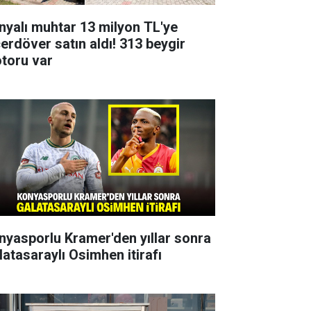
nyalı muhtar 13 milyon TL'ye
çerdöver satın aldı! 313 beygir
toru var
nyasporlu Kramer'den yıllar sonra
latasaraylı Osimhen itirafı