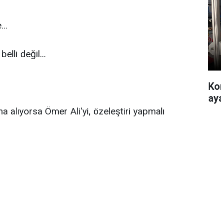
..
elli değil...
Ko
ay
na alıyorsa Ömer Ali'yi, özeleştiri yapmalı