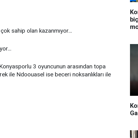
Ko
bi
mo
çok sahip olan kazanmıyor...
or...
z, Konyasporlu 3 oyuncunun arasından topa
 ile Ndoouasel ise beceri noksanlıkları ile
Ko
Ga