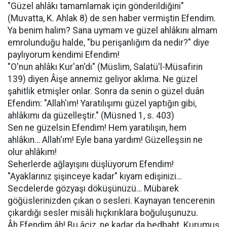
"Güzel ahlâkı tamamlamak için gönderildiğini"
(Muvatta, K. Ahlak 8) de sen haber vermiştin Efendim.
Ya benim halim? Sana uymam ve güzel ahlâkını almam
emrolunduğu halde, "bu perişanlığım da nedir?" diye
paylıyorum kendimi Efendim!
"O'nun ahlâkı Kur'an'dı" (Müslim, Salatü'l-Müsafirin
139) diyen Âişe annemiz geliyor aklıma. Ne güzel
şahitlik etmişler onlar. Sonra da senin o güzel duân
Efendim: "Allah'ım! Yaratılışımı güzel yaptığın gibi,
ahlâkımı da güzelleştir." (Müsned 1, s. 403)
Sen ne güzelsin Efendim! Hem yaratılışın, hem
ahlâkın… Allah'ım! Eyle bana yardım! Güzelleşsin ne
olur ahlâkım!
Seherlerde ağlayışını düşlüyorum Efendim!
"Ayaklarınız şişinceye kadar" kıyam edişinizi…
Secdelerde gözyaşı döküşünüzü… Mübarek
göğüslerinizden çıkan o sesleri. Kaynayan tencerenin
çıkardığı sesler misâli hıçkırıklara boğuluşunuzu.
Âh Efendim âh! Bu âciz, ne kadar da bedbaht. Kurumuş