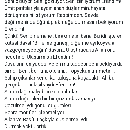
Seni özlüyor, Seni gözlüyor, Seni dinliyorum Efendim!
Ümit pırıltılarıyla aydınlanan düşlerimin, hayata
dönüşmesini istiyorum Rabbimden. Sevda
değirmeninde öğünüp ekmeğe durmasını bekliyorum
Efendim!
Çünkü Sen bir emanet bırakmıştın bana. Bu idi işte en
kutsal dava! "Bir eline güneşi, diğerine ayı koysalar
vazgeçmeyeceğin" davân… Ulaştıracaktı Allah onu
hedefine. Ulaştırmıştı Efendim!
Davaların en yücesi ve en mukaddesi beni bekliyordu
şimdi. Beni, berikini, ötekini… Topyekûn ümmetini…
Sahip çıkanlar kendi kurtuluşuna koşacaktı. Âh bu
gerçek bir anlaşılsaydı Efendim!
Şimdi dağılmalıydı hüzün bulutları…
Şimdi düğümleri bir bir çözmek zamanıydı…
Çözülmeliydi gönül düğümleri.
Sonra motifler işlenmeliydi.
Allah ve Rasûlü aşkıyla süslenmeliydi.
Durmak yoktu artık…