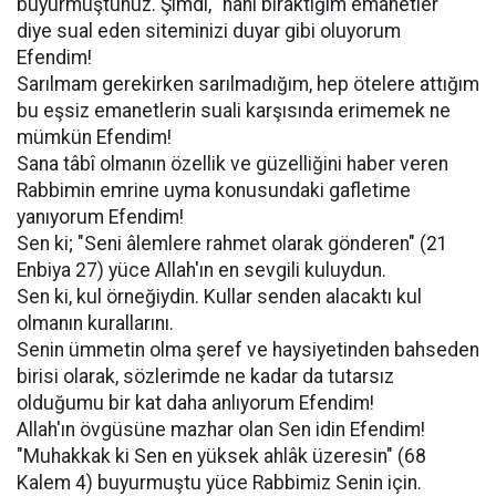
buyurmuştunuz. Şimdi, "hani bıraktığım emanetler"
diye sual eden siteminizi duyar gibi oluyorum
Efendim!
Sarılmam gerekirken sarılmadığım, hep ötelere attığım
bu eşsiz emanetlerin suali karşısında erimemek ne
mümkün Efendim!
Sana tâbî olmanın özellik ve güzelliğini haber veren
Rabbimin emrine uyma konusundaki gafletime
yanıyorum Efendim!
Sen ki; "Seni âlemlere rahmet olarak gönderen" (21
Enbiya 27) yüce Allah'ın en sevgili kuluydun.
Sen ki, kul örneğiydin. Kullar senden alacaktı kul
olmanın kurallarını.
Senin ümmetin olma şeref ve haysiyetinden bahseden
birisi olarak, sözlerimde ne kadar da tutarsız
olduğumu bir kat daha anlıyorum Efendim!
Allah'ın övgüsüne mazhar olan Sen idin Efendim!
"Muhakkak ki Sen en yüksek ahlâk üzeresin" (68
Kalem 4) buyurmuştu yüce Rabbimiz Senin için.