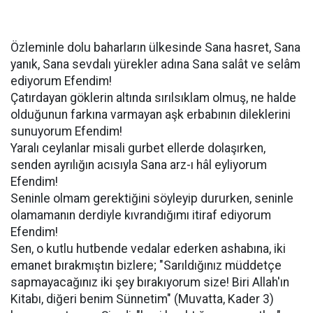
Özleminle dolu baharların ülkesinde Sana hasret, Sana
yanık, Sana sevdalı yürekler adına Sana salât ve selâm
ediyorum Efendim!
Çatırdayan göklerin altında sırılsıklam olmuş, ne halde
olduğunun farkına varmayan aşk erbabının dileklerini
sunuyorum Efendim!
Yaralı ceylanlar misali gurbet ellerde dolaşırken,
senden ayrılığın acısıyla Sana arz-ı hâl eyliyorum
Efendim!
Seninle olmam gerektiğini söyleyip dururken, seninle
olamamanın derdiyle kıvrandığımı itiraf ediyorum
Efendim!
Sen, o kutlu hutbende vedalar ederken ashabına, iki
emanet bırakmıştın bizlere; "Sarıldığınız müddetçe
sapmayacağınız iki şey bırakıyorum size! Biri Allah'ın
Kitabı, diğeri benim Sünnetim" (Muvatta, Kader 3)