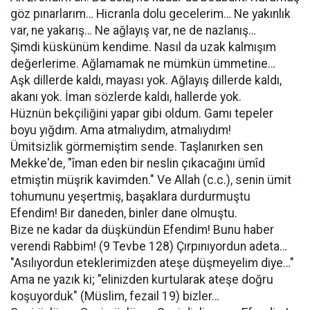
göz pınarlarım… Hicranla dolu gecelerim… Ne yakınlık
var, ne yakarış… Ne ağlayış var, ne de nazlanış…
Şimdi küskünüm kendime. Nasıl da uzak kalmışım
değerlerime. Ağlamamak ne mümkün ümmetine…
Aşk dillerde kaldı, mayası yok. Ağlayış dillerde kaldı,
akanı yok. İman sözlerde kaldı, hallerde yok.
Hüznün bekçiliğini yapar gibi oldum. Gamı tepeler
boyu yığdım. Ama atmalıydım, atmalıydım!
Ümitsizlik görmemiştim sende. Taşlanırken sen
Mekke'de, "îman eden bir neslin çıkacağını ümîd
etmiştin müşrik kavimden." Ve Allah (c.c.), senin ümit
tohumunu yeşertmiş, başaklara durdurmuştu
Efendim! Bir daneden, binler dane olmuştu.
Bize ne kadar da düşkündün Efendim! Bunu haber
verendi Rabbim! (9 Tevbe 128) Çırpınıyordun adeta…
"Asılıyordun eteklerimizden ateşe düşmeyelim diye…"
Ama ne yazık ki; "elinizden kurtularak ateşe doğru
koşuyorduk" (Müslim, fezail 19) bizler…