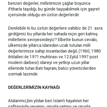
benzeri değerler, milletimizin çağlar boyunca
iftiharla taşıdığı, bu günde taşıyabilmek için gayret
içerisinde olduğu en üstün değerlerdir.
Denilebilir ki bu üstün değerlere sahibiz de 21. asra
girdiğimiz bu yıllarda her sahada niçin geri kalmış
milletlerin seviyesindeyiz? Elbette bunun cevabı,
ülkemizde yıllarca idareden uzak tutulan milli
değerlerimize sahip insanlardan değil, (1960, 1980
ihtilalleri ile 1971 muhtırası ve 12.Eylül.1997 post
modern darbesi) idareyi ve yetkiyi uzun yıllar
ellerinde tutan Batı hayranı, batıcı yöneticilerden
sormak lazımdır.
DEĞERLERİMİZİN KAYNAĞI
Atalarımız,bin yıldan beri İslam’ı hayatının her
safhasında yaşamış, onunla yatmış ve onunla