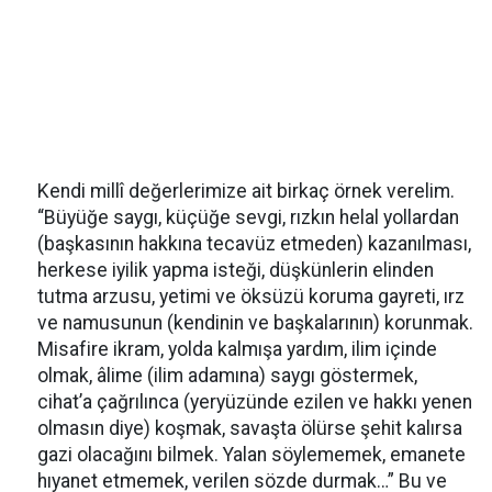
Kendi millî değerlerimize ait birkaç örnek verelim.
“Büyüğe saygı, küçüğe sevgi, rızkın helal yollardan
(başkasının hakkına tecavüz etmeden) kazanılması,
herkese iyilik yapma isteği, düşkünlerin elinden
tutma arzusu, yetimi ve öksüzü koruma gayreti, ırz
ve namusunun (kendinin ve başkalarının) korunmak.
Misafire ikram, yolda kalmışa yardım, ilim içinde
olmak, âlime (ilim adamına) saygı göstermek,
cihat’a çağrılınca (yeryüzünde ezilen ve hakkı yenen
olmasın diye) koşmak, savaşta ölürse şehit kalırsa
gazi olacağını bilmek. Yalan söylememek, emanete
hıyanet etmemek, verilen sözde durmak…” Bu ve