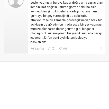
şeyler yapmıştır buraya kadar doğru ama yaşlış olan
kendini kaf dağının üstünte görme hakkına asla
vermez ben şimdiki gelen arkadaşı hiç tanımam
çumraya bir şey vereceğiniğide asla kabul
etmiyorum bunu zamanla göreceğiz ne yapacak bir
açıklasın de görelim çumrada estra bir şey yapması
mucize olur zaten deniz getirme gibi bir şansı
olacağını düsünemiyorum.bu yazdıklarımada cevap
istiyorum.lütfen beni aydınlatsın belediye
başkanınız.
Yanıtla
(0)
(0)