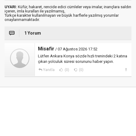
UYARI:
Küfür, hakaret, rencide edici cümleler veya imalar, inançlara saldırı
içeren, imla kuralları ile yazılmamış,
Türkçe karakter kullanılmayan ve büyük harflerle yazılmış yorumlar
onaylanmamaktadır.
1 Yorum
Misafir
/ 07 Ağustos 2026 17:52
Lütfen Ankara Konya sözde hızlı trenindeki 2 katına
çıkan yolculuk süresi sorununu haber yapın.
Yanıtla
(0)
(0)