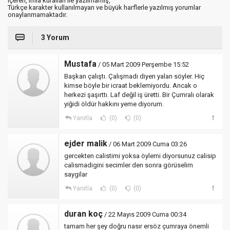
içeren, imla kuralları ile yazılmamış,
Türkçe karakter kullanılmayan ve büyük harflerle yazılmış yorumlar
onaylanmamaktadır.
3 Yorum
Mustafa
/ 05 Mart 2009 Perşembe 15:52
Başkan çalıştı. Çalışmadı diyen yalan söyler. Hiç
kimse böyle bir icraat beklemiyordu. Ancak o
herkezi şaşırttı. Laf değil iş üretti. Bir Çumralı olarak
yiğidi öldür hakkını yeme diyorum.
Yanıtla
(0)
(0)
ejder malik
/ 06 Mart 2009 Cuma 03:26
gercekten calistimi yoksa öylemi diyorsunuz calisip
calismadigini secimler den sonra görüselim
saygilar
Yanıtla
(0)
(0)
duran koç
/ 22 Mayıs 2009 Cuma 00:34
tamam her şey doğru nasır ersöz çumraya önemli