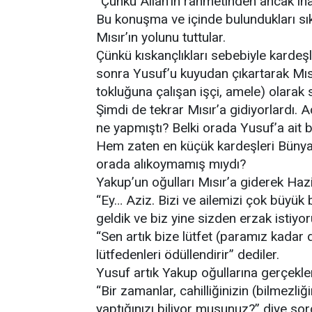
“Çünkü Allah’ın rahmetinden ancak ina
Bu konuşma ve içinde bulundukları sık
Mısır’ın yolunu tuttular.
Çünkü kıskançlıkları sebebiyle kardeş
sonra Yusuf’u kuyudan çıkartarak Mısı
tokluğuna çalışan işçi, amele) olarak 
Şimdi de tekrar Mısır’a gidiyorlardı. 
ne yapmıştı? Belki orada Yusuf’a ait biz
Hem zaten en küçük kardeşleri Bünyami
orada alıkoymamış mıydı?
Yakup’un oğulları Mısır’a giderek Hazi
“Ey… Aziz. Bizi ve ailemizi çok büyük b
geldik ve biz yine sizden erzak istiyor
“Sen artık bize lütfet (paramız kadar 
lütfedenleri ödüllendirir” dediler.
Yusuf artık Yakup oğullarına gerçekle
“Bir zamanlar, cahilliğinizin (bilmezli
yaptığınızı biliyor musunuz?” diye sor