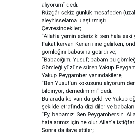
alıyorum” dedi.
Rüzgâr sekiz günlük mesafeden (uzak
aleyhisselama ulaştırmıştı.
Çevresindekiler;
“Allah’a yemin ederiz ki sen hala eski
Fakat kervan Kenan iline gelirken, ö
gömleğini babasına getirdi ve;
“Babacığım. Yusuf; babam bu gömleğ
Gömleği yüzüne süren Yakup Peygambe
Yakup Peygamber yanındakilere;
“Ben Yusuf’un kokusunu alıyorum derke
bildiriyor, demedim mi” dedi.
Bu arada kervan da geldi ve Yakup oğ
şekilde etrafında dizildiler ve babaları
“Ey, babamız. Sen Peygambersin. Alla
hatalarımız için ne olur Allah’a istiğfa
Sonra da ilave ettiler;