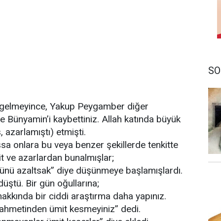
SO
 gelmeyince, Yakup Peygamber diğer
le Bünyamin’i kaybettiniz. Allah katında büyük
, azarlamıştı) etmişti.
şsa onlara bu veya benzer şekillerde tenkitte
it ve azarlardan bunalmışlar;
nü azaltsak” diye düşünmeye başlamışlardı.
üştü. Bir gün oğullarına;
 hakkında bir ciddi araştırma daha yapınız.
 rahmetinden ümit kesmeyiniz” dedi.