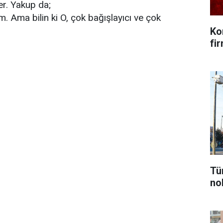
er. Yakup da;
im. Ama bilin ki O, çok bağışlayıcı ve çok
Ko
fi
Tü
nok