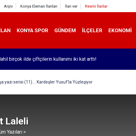
Arşiv
Konya Eleman İlanları
İlan ver
Resmi İlanlar
İLAN
KONYA SPOR
GÜNDEM
İLÇELER
EKONOMI
hil birçok ilde çiftçilerin kullanımı iki kat arttı!
 yazı serisi (11).... Kardeşler Yusuf'la Yüzleşiyor
 Laleli
üm Yazıları >