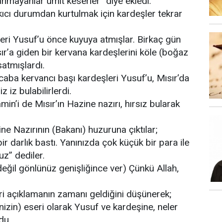
nmayanlar ümit keserler” diye ekledi.
ıcı durumdan kurtulmak için kardeşler tekrar
leri Yusuf’u önce kuyuya atmışlar. Birkaç gün
r’a giden bir kervana kardeşlerini köle (boğaz
satmışlardı.
Acaba kervancı başı kardeşleri Yusuf’u, Mısır’da
 iz bulabilirlerdi.
n’i de Mısır’ın Hazine nazırı, hırsız bularak
ne Nazırının (Bakanı) huzuruna çıktılar;
ir darlık bastı. Yanınızda çok küçük bir para ile
uz” dediler.
değil gönlünüz genişliğince ver) Çünkü Allah,
ri açıklamanın zamanı geldiğini düşünerek;
ğinizin) eseri olarak Yusuf ve kardeşine, neler
du.