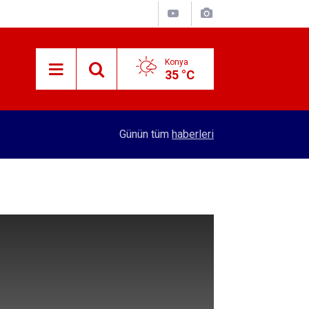
Konya
35 °C
13:05
12 bin yıllık Iza Buğdayı geleceğe taşınıyor
Günün tüm
haberleri