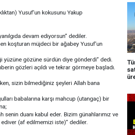
lıktan) Yusuf’un kokusunu Yakup
 yanılgıda devam ediyorsun” dediler.
nden koşturan müjdeci bir ağabey Yusuf’un
i yüzüne gözüne sürdün diye gönderdi” dedi.
Tü
rin gözleri açıldı ve tekrar görmeye başladı.
sa
üre
n, sizin bilmediğiniz şeyleri Allah bana
ulları babalarına karşı mahcup (utangaç) bir
na;
h senin duanı kabul eder. Bizim günahlarımız ve
r ediver (af edilmemizi iste)” dediler.