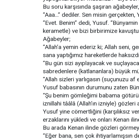
Bu soru karşısında şaşıran ağabeyler
“Aaa…” dediler. Sen misin gerçekten,
“Evet. Benim” dedi, Yusuf. “Bünyamin d
kerametle) ve bizi birbirimize kavuştu
Ağabeyler;
“Allah’a yemin ederiz ki; Allah seni, 
sana yaptığımız hareketlerde haksızdık
“Bu gün sizi ayıplayacak ve suçlayacak
sabredenlere (katlananlara) büyük mük
“Allah sizleri yarlıgasın (suçunuzu af e
Yusuf babasının durumunu zaten Büny
“Şu benim gömleğimi babama götürün
iznillahi tââlâ (Allah’ın izniyle) gözle
Yusuf yine cömertliğini (karşılıksız v
erzaklarını yükledi ve onları Kenan ili
Bu arada Kenan ilinde gözleri görme
“Eğer bana, sen çok ihtiyarlamışsın 