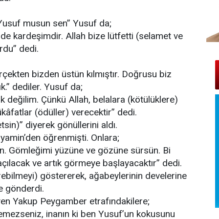
,
 Yusuf musun sen” Yusuf da;
e kardeşimdir. Allah bize lütfetti (selamet ve
rdu” dedi.
gerçekten bizden üstün kılmıştır. Doğrusu biz
.” dediler. Yusuf da;
 değilim. Çünkü Allah, belalara (kötülüklere)
âfatlar (ödüller) verecektir” dedi.
tsin)” diyerek gönüllerini aldı.
amin’den öğrenmişti. Onlara;
. Gömleğimi yüzüne ve gözüne sürsün. Bi
ri açılacak ve artık görmeye başlayacaktır” dedi.
erebilmeyi) göstererek, ağabeylerinin develerine
ne gönderdi.
yen Yakup Peygamber etrafındakilere;
demezseniz, inanın ki ben Yusuf’un kokusunu