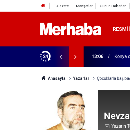
E-Gazete
Manşetler
Günün Haberleri
RESMI 
 ilgili rehber
24
13:06
Konya da
Anasayfa
Yazarlar
Çocuklarla baş başa
Nevzat
Yazarın T