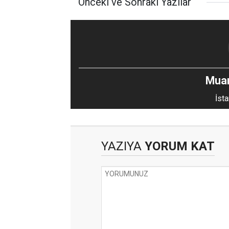
Önceki ve Sonraki Yazılar
Mua
İsta
YAZIYA
YORUM KAT