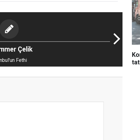
mmer Çelik
Ko
nbul'un Fethi
ta