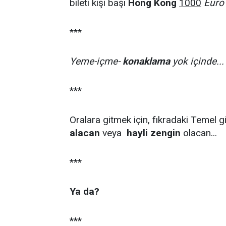
bileti kişi başı
Hong Kong
1000
Euro
***
Yeme-içme-
konaklama
yok içinde...
***
Oralara gitmek için, fıkradaki Temel g
alacan
veya
hayli zengin
olacan...
***
Ya da?
***