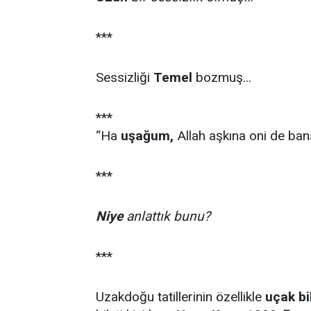
***
Sessizliği
Temel
bozmuş...
***
“Ha
uşağum,
Allah aşkına oni de ban
***
Niye
anlatt
ık bunu?
***
Uzakdoğu tatillerinin özellikle
uçak bil