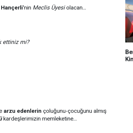
Hançerli'
nin
Meclis Üyesi
olacan...
 ettiniz mi?
Be
Ki
e
arzu edenlerin
çoluğunu-çocuğunu almış
ü
kardeşlerimizin memleketine...