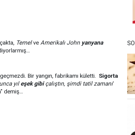
uçakta,
Temel
ve
Amerikalı John
yanyana
SO
iyorlarmış...
 geçmezdi. Bir yangın, fabrikamı kületti.
Sigorta
unca yıl
eşek gibi
çalıştın, şimdi tatil zamanı
'
" demiş...