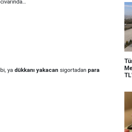
civarında...
Tü
Me
ibi, ya
dükkanı yakacan
sigortadan
para
TL'