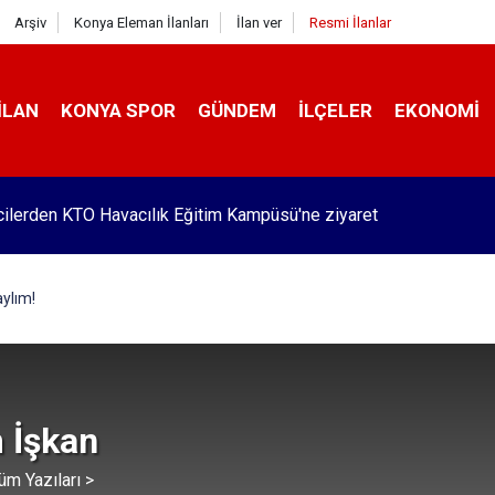
Arşiv
Konya Eleman İlanları
İlan ver
Resmi İlanlar
İLAN
KONYA SPOR
GÜNDEM
İLÇELER
EKONOMI
ilerden KTO Havacılık Eğitim Kampüsü'ne ziyaret
Pekyatırmacı’dan esnaf ziyareti
ylım!
 İşkan
üm Yazıları >