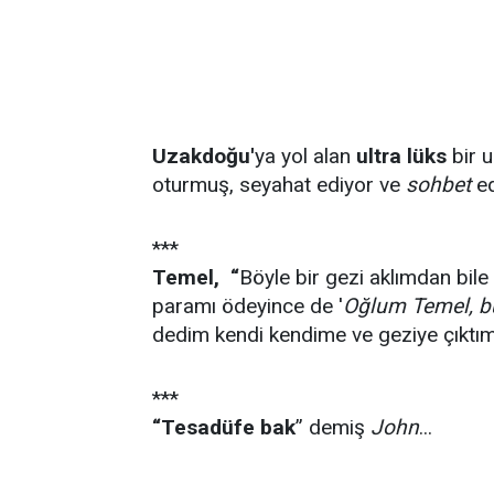
Uzakdo
ğu'
ya yol alan
ultra lüks
bir 
oturmuş, seyahat ediyor ve
sohbet
ed
***
Temel, “
Böyle bir gezi aklımdan bile
paramı ödeyince de '
Oğlum Temel, b
dedim kendi kendime ve geziye çıktım
***
“Tesadüfe bak
” demiş
John
...