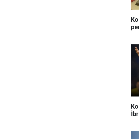
Ko
pe
Ko
İb