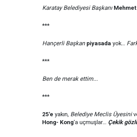
Karatay Belediyesi Başkanı
Mehmet 
***
Hançerli Başkan
piyasada
yok...
Fark
***
Ben de merak ettim...
***
25'e
yakın,
Belediye Meclis Üyesini
v
Hong- Kong
'a uçmuşlar...
Çekik gözl