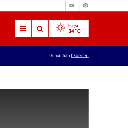
Konya
34 °C
15:38
Konyalı patron 70 bin TL maaşla personel arıyor!
Günün tüm
haberleri