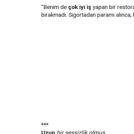
“Benim de
çok iyi iş
yapan bir restor
bırakmadı. Sigortadan paramı alınca,
***
Uzun
bir sessizlik olmuş..
.