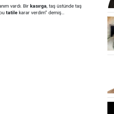
anım vardı. Bir
kasırga
, taş üstünde taş
 bu
tatile
karar verdim” demiş...