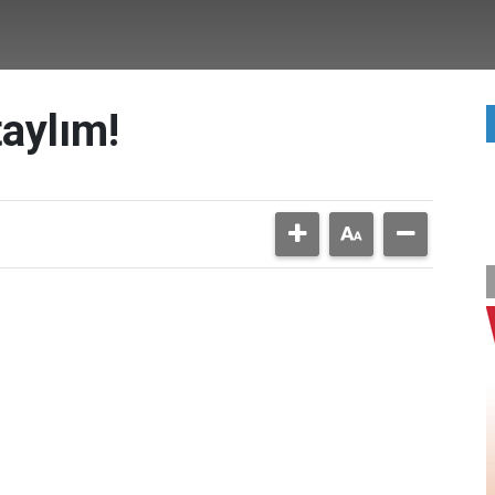
aylım!