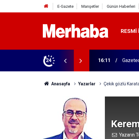
E-Gazete
Manşetler
Günün Haberleri
RESMI 
16:11
Gazetec
24
15:45
Başkan 
Anasayfa
Yazarlar
Çekik gözlü Karata
Kerem
Yazarın T