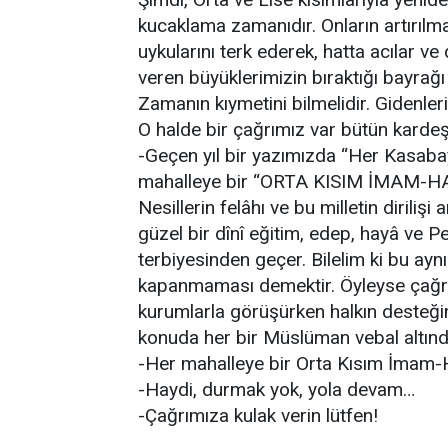
kucaklama zamanıdır. Onların artırılm
uykularını terk ederek, hatta acılar 
veren büyüklerimizin bıraktığı bayrağ
Zamanın kıymetini bilmelidir. Gidenleri
O halde bir çağrımız var bütün kardeş
-Geçen yıl bir yazımızda “Her Kasaba
mahalleye bir “ORTA KISIM İMAM-HA
Nesillerin felâhı ve bu milletin dirili
güzel bir dînî eğitim, edep, hayâ ve P
terbiyesinden geçer. Bilelim ki bu ay
kapanmaması demektir. Öyleyse çağrım
kurumlarla görüşürken halkın desteğin
konuda her bir Müslüman vebal altında
-Her mahalleye bir Orta Kısım İmam-H
-Haydi, durmak yok, yola devam…
-Çağrımıza kulak verin lütfen!