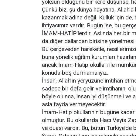
yoksun olduğunu bir kere düşünse, ha
Çünkü biz, şu dünya hayatına, Allah'a
kazanmak adına değil. Kulluk için de,
ihtiyacımız vardır. Bugün ise, bu ger
İMAM-HATİP'lerdir. Aslında her bir m
da diğer dallardan birisine yönelmesi 
Bu çerçeveden hareketle, nesillerimizi,
buna yönelik eğitim kurumları hazır
ancak İmam-Hatip okulları ile mümkün
konuda boş durmamalıyız.
İnsan, Allah’ın yeryüzüne imtihan etme
sadece bir defa gelir ve imtihanını olu
böyle olunca, insan iyi düşünmeli ve ak
asla fayda vermeyecektir.
İmam-Hatip okullarının bugüne kadar o
olmuştur. Bu okullarda Hacı Veyis Zad
ve duası vardır. Bu, bütün Türkiye’de b
Şimdi, Orta ve Lise kısımlarıyla yeni