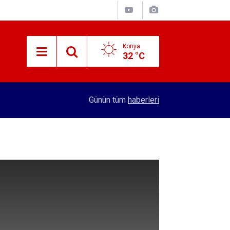
Konya
32 °C
12:57
Kırtasiye sektöründe okula dönüş mesaisi başla
Günün tüm
haberleri