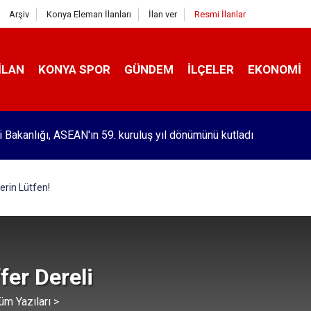
Arşiv
Konya Eleman İlanları
İlan ver
Resmi İlanlar
İLAN
KONYA SPOR
GÜNDEM
İLÇELER
EKONOMI
ri Bakanlığı, ASEAN'ın 59. kuruluş yıl dönümünü kutladı
erin Lütfen!
er Dereli
üm Yazıları >