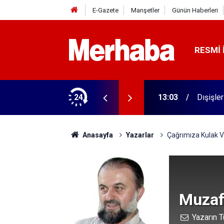
E-Gazete
Manşetler
Günün Haberleri
RESMI 
ğe taşınıyor
24
13:03
Dışişle
Anasayfa
Yazarlar
Çağrımıza Kulak V
Muzaff
Yazarın T