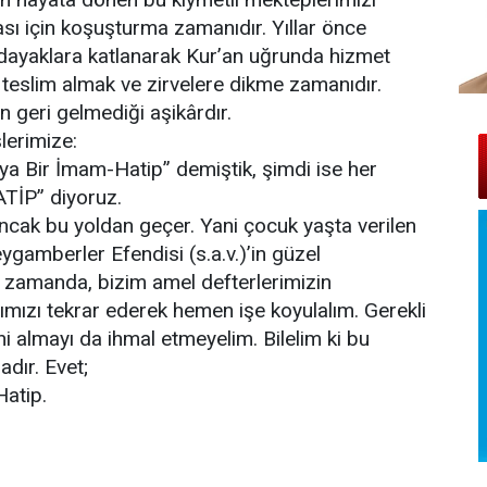
ası için koşuşturma zamanıdır. Yıllar önce
ve dayaklara katlanarak Kur’an uğrunda hizmet
ı teslim almak ve zirvelere dikme zamanıdır.
n geri gelmediği aşikârdır.
lerimize:
ya Bir İmam-Hatip” demiştik, şimdi ise her
TİP” diyoruz.
şi ancak bu yoldan geçer. Yani çocuk yaşta verilen
eygamberler Efendisi (s.a.v.)’in güzel
nı zamanda, bizim amel defterlerimizin
ızı tekrar ederek hemen işe koyulalım. Gerekli
i almayı da ihmal etmeyelim. Bilelim ki bu
dır. Evet;
atip.