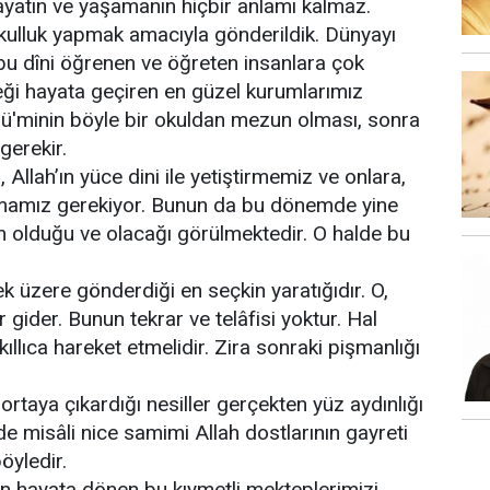
yatın ve yaşamanın hiçbir anlamı kalmaz.
 kulluk yapmak amacıyla gönderildik. Dünyayı
 bu dîni öğrenen ve öğreten insanlara çok
çeği hayata geçiren en güzel kurumlarımız
ü'minin böyle bir okuldan mezun olması, sonra
gerekir.
 Allah’ın yüce dini ile yetiştirmemiz ve onlara,
lamamız gerekiyor. Bunun da bu dönemde yine
 olduğu ve olacağı görülmektedir. O halde bu
k üzere gönderdiği en seçkin yaratığıdır. O,
r gider. Bunun tekrar ve telâfisi yoktur. Hal
ıllıca hareket etmelidir. Zira sonraki pişmanlığı
rtaya çıkardığı nesiller gerçekten yüz aydınlığı
e misâli nice samimi Allah dostlarının gayreti
öyledir.
den hayata dönen bu kıymetli mekteplerimizi