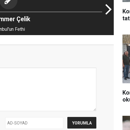
Ko
ta
mmer Çelik
nbul'un Fethi
Ko
ok