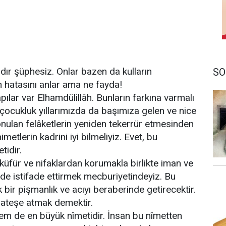
ardır şüphesiz. Onlar bazen da kulların
SO
an hatasını anlar ama ne fayda!
ılar var Elhamdülillâh. Bunların farkına varmalı
m çocukluk yıllarımızda da başımıza gelen ve nice
nulan felâketlerin yeniden tekerrür etmesinden
nimetlerin kadrini iyi bilmeliyiz. Evet, bu
tidir.
 küfür ve nifaklardan korumakla birlikte iman ve
de istifade ettirmek mecburiyetindeyiz. Bu
bir pişmanlık ve acıyı beraberinde getirecektir.
a ateşe atmak demektir.
hem de en büyük nîmetidir. İnsan bu nîmetten