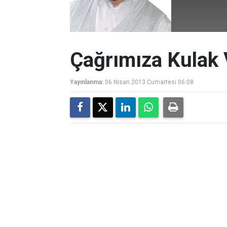
Çağrımıza Kulak 
Yayınlanma:
06 Nisan 2013 Cumartesi 06:08