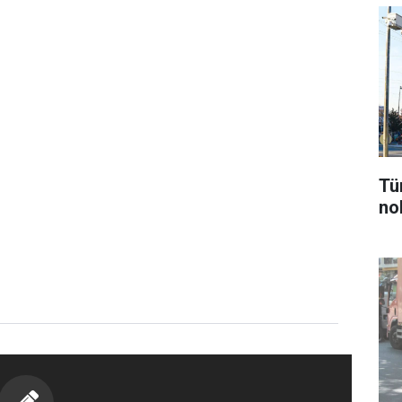
Tü
nok