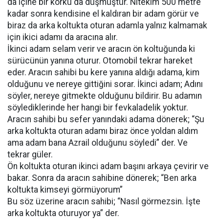
da içine bir korku da düşmüştür. Nitekim 500 metre
kadar sonra kendisine el kaldıran bir adam görür ve
biraz da arka koltukta oturan adamla yalnız kalmamak
için ikici adamı da aracına alır.
İkinci adam selam verir ve aracın ön koltuğunda ki
sürücünün yanına oturur. Otomobil tekrar hareket
eder. Aracın sahibi bu kere yanına aldığı adama, kim
olduğunu ve nereye gittiğini sorar. İkinci adam; Adını
söyler, nereye gitmekte olduğunu bildirir. Bu adamın
söylediklerinde her hangi bir fevkaladelik yoktur.
Aracın sahibi bu sefer yanındaki adama dönerek; “Şu
arka koltukta oturan adamı biraz önce yoldan aldım
ama adam bana Azrail olduğunu söyledi” der. Ve
tekrar güler.
Ön koltukta oturan ikinci adam başını arkaya çevirir ve
bakar. Sonra da aracın sahibine dönerek; “Ben arka
koltukta kimseyi görmüyorum”
Bu söz üzerine aracın sahibi; “Nasıl görmezsin. İşte
arka koltukta oturuyor ya” der.