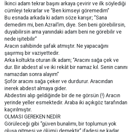
İkinci adam tekrar başını arkaya çevirir ve ilk söylediği
cümleyi tekrarlar ve “Ben kimseyi göremedim”
Bu esnada arkada ki adam söze karışır; “Sana
demedim mi, ben Azrail’im, diye. Sen beni görebilirsin,
duyabilirsin ama yanındaki adam beni ne görebilir ve
nede işitebilir”
Aracın sahibinde şafak atmıştır. Ne yapacağını
şaşırmış bir vaziyettedir.
Arka koltukta oturan ilk adam; “Aracını sağa çek ve
dur. Bir abdest al ve iki rekât bir namaz kıl. Senin canını
namazdan sonra alayım”
Şoför aracını sağa çeker ve durdurur. Aracından
inerek abdest almaya gider.
Abdestini alıp geldiğinde bir de ne görsün (!) Aracın
yerinde yeller esmektedir. Araba iki açıkgöz tarafından
kaçırılmıştır.
OLMASI GEREKEN NEDİR
Görüleceği gibi “güven bunalımı, bir toplumun yok
oluşa gitmesi ve ölümü demektir” ifadesi ne kadar