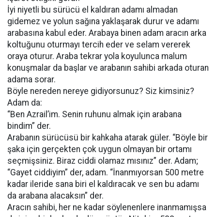
İyi niyetli bu sürücü el kaldıran adamı almadan
gidemez ve yolun sağına yaklaşarak durur ve adamı
arabasına kabul eder. Arabaya binen adam aracın arka
koltuğunu oturmayı tercih eder ve selam vererek
oraya oturur. Araba tekrar yola koyulunca malum
konuşmalar da başlar ve arabanın sahibi arkada oturan
adama sorar.
Böyle nereden nereye gidiyorsunuz? Siz kimsiniz?
Adam da:
“Ben Azrail’im. Senin ruhunu almak için arabana
bindim” der.
Arabanın sürücüsü bir kahkaha atarak güler. “Böyle bir
şaka için gerçekten çok uygun olmayan bir ortamı
seçmişsiniz. Biraz ciddi olamaz mısınız” der. Adam;
“Gayet ciddiyim” der, adam. “İnanmıyorsan 500 metre
kadar ileride sana biri el kaldıracak ve sen bu adamı
da arabana alacaksın” der.
Aracın sahibi, her ne kadar söylenenlere inanmamışsa