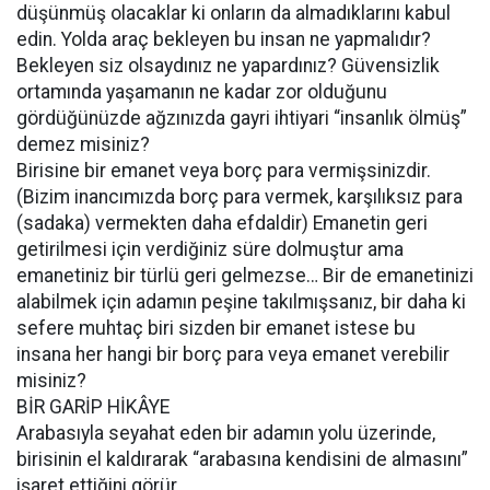
düşünmüş olacaklar ki onların da almadıklarını kabul
edin. Yolda araç bekleyen bu insan ne yapmalıdır?
Bekleyen siz olsaydınız ne yapardınız? Güvensizlik
ortamında yaşamanın ne kadar zor olduğunu
gördüğünüzde ağzınızda gayri ihtiyari “insanlık ölmüş”
demez misiniz?
Birisine bir emanet veya borç para vermişsinizdir.
(Bizim inancımızda borç para vermek, karşılıksız para
(sadaka) vermekten daha efdaldir) Emanetin geri
getirilmesi için verdiğiniz süre dolmuştur ama
emanetiniz bir türlü geri gelmezse… Bir de emanetinizi
alabilmek için adamın peşine takılmışsanız, bir daha ki
sefere muhtaç biri sizden bir emanet istese bu
insana her hangi bir borç para veya emanet verebilir
misiniz?
BİR GARİP HİKÂYE
Arabasıyla seyahat eden bir adamın yolu üzerinde,
birisinin el kaldırarak “arabasına kendisini de almasını”
işaret ettiğini görür.