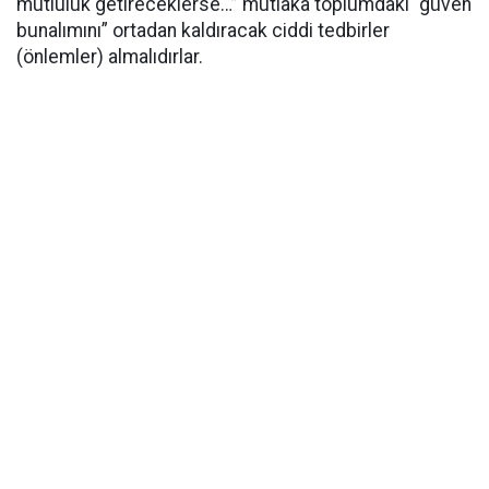
mutluluk getireceklerse…” mutlaka toplumdaki “güven
bunalımını” ortadan kaldıracak ciddi tedbirler
(önlemler) almalıdırlar.