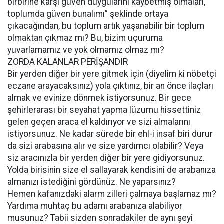
birbirine karşı güven duygularını kaybetmiş olmaları,
toplumda güven bunalımı” şeklinde ortaya
çıkacağından, bu toplum artık yaşanabilir bir toplum
olmaktan çıkmaz mı? Bu, bizim uçuruma
yuvarlamamız ve yok olmamız olmaz mı?
ZORDA KALANLAR PERİŞANDIR
Bir yerden diğer bir yere gitmek için (diyelim ki nöbetçi
eczane arayacaksınız) yola çıktınız, bir an önce ilaçları
almak ve evinize dönmek istiyorsunuz. Bir gece
şehirlerarası bir seyahat yapma lüzumu hissettiniz
gelen geçen araca el kaldırıyor ve sizi almalarını
istiyorsunuz. Ne kadar sürede bir ehl-i insaf biri durur
da sizi arabasına alır ve size yardımcı olabilir? Veya
siz aracınızla bir yerden diğer bir yere gidiyorsunuz.
Yolda birisinin size el sallayarak kendisini de arabanıza
almanızı istediğini gördünüz. Ne yaparsınız?
Hemen kafanızdaki alarm zilleri çalmaya başlamaz mı?
Yardıma muhtaç bu adamı arabanıza alabiliyor
musunuz? Tabii sizden sonradakiler de aynı şeyi