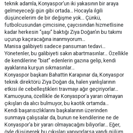
teknik adamla, Konyaspor’un iki yakasının bir araya
gelmeyeceği gün gibi ortada… Hocayla ilgili
düşüncelerim de bir değişme yok… Çünkü,
futbolcusundan çimcisine, çaycısından hizmetlisine
kadar herkesin “şaşı” baktığı Ziya Doğan’ın bu takımı
uçurup kaçıracağına inanmıyorum…
Manisa galibiyeti sadece pansuman tedavi…
Yönetenler, bu galibiyeti sakın abartmasınlar… Özellikle
de kendilerine “biat” edenlerin gazına gelip, kendi
ayaklarına kurşun sıkmasınlar…
Konyaspor başkanı Bahattin Karapınar da, Konyaspor
teknik direktörü Ziya Doğan da, halen yanlışlarının
etkisi ile cebelleştikleri travmayı ağır geçiriyorlar…
Kamuoyuna, özellikle de Konyaspor’a yararı olmayan
çıkışları da alıcı bulmuyor, bu kaotik ortamda…
Kendi başarısızlıklarını başkalarının üzerinden
sunmaya çalışsalar da, bunun ne kendilerine ne de
Konyaspor’a bir yararı olmayacağını biliyorlar… Eğer,
öyle düşünerek bu çıkışları yapıyorlarsa yandı gülüm