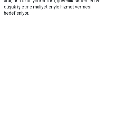
araçların uzun yol konforu, güvenlik sistemleri ve
düşük işletme maliyetleriyle hizmet vermesi
hedefleniyor.