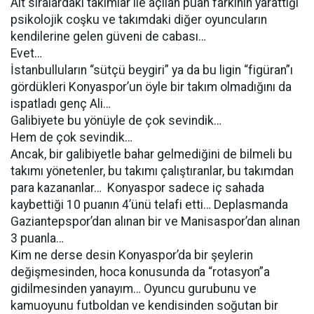
Alt sıralardaki takımlar ile açılan puan farkının yarattığı
psikolojik coşku ve takımdaki diğer oyuncuların
kendilerine gelen güveni de cabası…
Evet…
İstanbulluların “sütçü beygiri” ya da bu ligin “figüran”ı
gördükleri Konyaspor’un öyle bir takım olmadığını da
ispatladı genç Ali…
Galibiyete bu yönüyle de çok sevindik…
Hem de çok sevindik…
Ancak, bir galibiyetle bahar gelmediğini de bilmeli bu
takımı yönetenler, bu takımı çalıştıranlar, bu takımdan
para kazananlar… Konyaspor sadece iç sahada
kaybettiği 10 puanın 4’ünü telafi etti… Deplasmanda
Gaziantepspor’dan alınan bir ve Manisaspor’dan alınan
3 puanla…
Kim ne derse desin Konyaspor’da bir şeylerin
değişmesinden, hoca konusunda da “rotasyon”a
gidilmesinden yanayım… Oyuncu gurubunu ve
kamuoyunu futboldan ve kendisinden soğutan bir