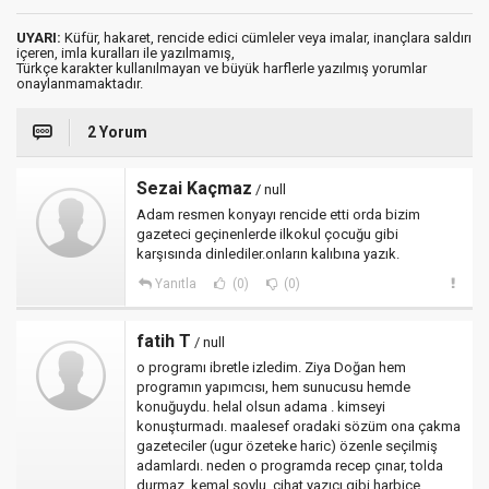
UYARI:
Küfür, hakaret, rencide edici cümleler veya imalar, inançlara saldırı
içeren, imla kuralları ile yazılmamış,
Türkçe karakter kullanılmayan ve büyük harflerle yazılmış yorumlar
onaylanmamaktadır.
2 Yorum
Sezai Kaçmaz
/ null
Adam resmen konyayı rencide etti orda bizim
gazeteci geçinenlerde ilkokul çocuğu gibi
karşısında dinlediler.onların kalıbına yazık.
Yanıtla
(0)
(0)
fatih T
/ null
o programı ibretle izledim. Ziya Doğan hem
programın yapımcısı, hem sunucusu hemde
konuğuydu. helal olsun adama . kimseyi
konuşturmadı. maalesef oradaki sözüm ona çakma
gazeteciler (ugur özeteke haric) özenle seçilmiş
adamlardı. neden o programda recep çınar, tolda
durmaz, kemal soylu, cihat yazıcı gibi harbice