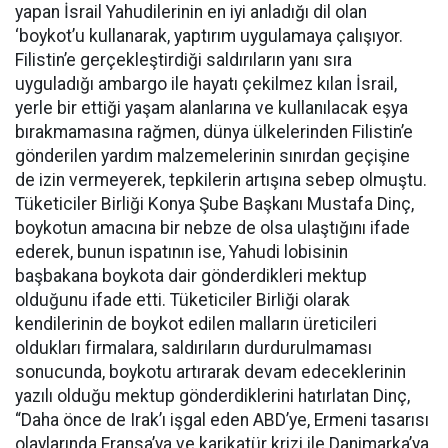
yapan İsrail Yahudilerinin en iyi anladığı dil olan
‘boykot’u kullanarak, yaptırım uygulamaya çalışıyor.
Filistin’e gerçekleştirdiği saldırıların yanı sıra
uyguladığı ambargo ile hayatı çekilmez kılan İsrail,
yerle bir ettiği yaşam alanlarına ve kullanılacak eşya
bırakmamasına rağmen, dünya ülkelerinden Filistin’e
gönderilen yardım malzemelerinin sınırdan geçişine
de izin vermeyerek, tepkilerin artışına sebep olmuştu.
Tüketiciler Birliği Konya Şube Başkanı Mustafa Dinç,
boykotun amacına bir nebze de olsa ulaştığını ifade
ederek, bunun ispatının ise, Yahudi lobisinin
başbakana boykota dair gönderdikleri mektup
olduğunu ifade etti. Tüketiciler Birliği olarak
kendilerinin de boykot edilen malların üreticileri
oldukları firmalara, saldırıların durdurulmaması
sonucunda, boykotu artırarak devam edeceklerinin
yazılı olduğu mektup gönderdiklerini hatırlatan Dinç,
“Daha önce de Irak’ı işgal eden ABD’ye, Ermeni tasarısı
olaylarında Fransa’ya ve karikatür krizi ile Danimarka’ya