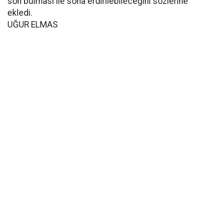
son bulması ile sona erdirilebileceğini sözlerine
ekledi.
UĞUR ELMAS