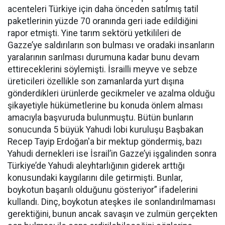
acenteleri Türkiye için daha önceden satılmış tatil
paketlerinin yüzde 70 oranında geri iade edildiğini
rapor etmişti. Yine tarım sektörü yetkilileri de
Gazze’ye saldırıların son bulması ve oradaki insanların
yaralarının sarılması durumuna kadar bunu devam
ettireceklerini söylemişti. İsrailli meyve ve sebze
üreticileri özellikle son zamanlarda yurt dışına
gönderdikleri ürünlerde gecikmeler ve azalma olduğu
şikayetiyle hükümetlerine bu konuda önlem alması
amacıyla başvuruda bulunmuştu. Bütün bunların
sonucunda 5 büyük Yahudi lobi kuruluşu Başbakan
Recep Tayip Erdoğan'a bir mektup göndermiş, bazı
Yahudi dernekleri ise İsrail’in Gazze’yi işgalinden sonra
Türkiye’de Yahudi aleyhtarlığının giderek arttığı
konusundaki kaygılarını dile getirmişti. Bunlar,
boykotun başarılı olduğunu gösteriyor” ifadelerini
kullandı. Dinç, boykotun ateşkes ile sonlandırılmaması
gerektiğini, bunun ancak savaşın ve zulmün gerçekten