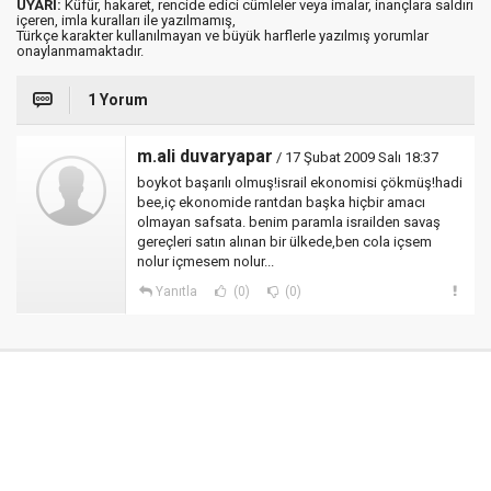
UYARI:
Küfür, hakaret, rencide edici cümleler veya imalar, inançlara saldırı
içeren, imla kuralları ile yazılmamış,
Türkçe karakter kullanılmayan ve büyük harflerle yazılmış yorumlar
onaylanmamaktadır.
1 Yorum
m.ali duvaryapar
/ 17 Şubat 2009 Salı 18:37
boykot başarılı olmuş!israil ekonomisi çökmüş!hadi
bee,iç ekonomide rantdan başka hiçbir amacı
olmayan safsata. benim paramla israilden savaş
gereçleri satın alınan bir ülkede,ben cola içsem
nolur içmesem nolur...
Yanıtla
(0)
(0)