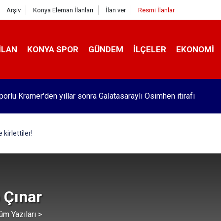
Arşiv
Konya Eleman İlanları
İlan ver
Resmi İlanlar
İLAN
KONYA SPOR
GÜNDEM
İLÇELER
EKONOMI
orlu Kramer'den yıllar sonra Galatasaraylı Osimhen itirafı
kirlettiler!
 Çınar
üm Yazıları >