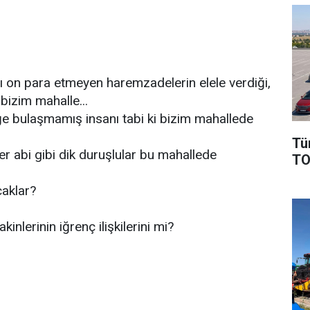
anı on para etmeyen haremzadelerin elele verdiği,
bizim mahalle...
iğe bulaşmamış insanı tabi ki bizim mahallede
Tü
r abi gibi dik duruşlular bu mahallede
TO
caklar?
nlerinin iğrenç ilişkilerini mi?