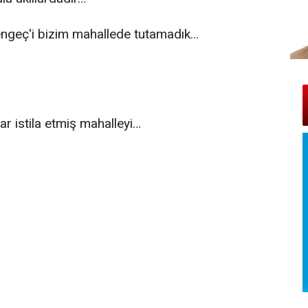
engeç'i bizim mahallede tutamadık…
ar istila etmiş mahalleyi…