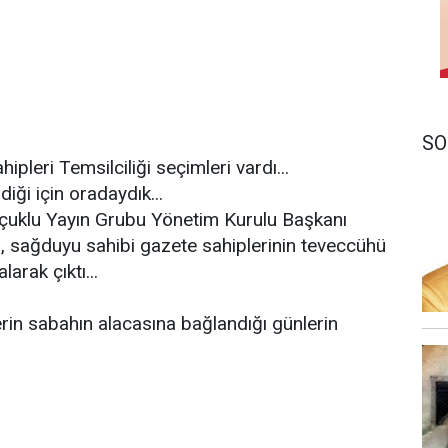
SO
leri Temsilciliği seçimleri vardı...
rdiği için oradaydık...
elçuklu Yayın Grubu Yönetim Kurulu Başkanı
i, sağduyu sahibi gazete sahiplerinin teveccühü
arak çıktı...
erin sabahın alacasına bağlandığı günlerin