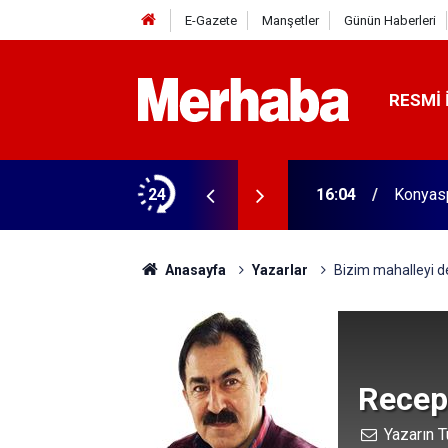
E-Gazete
Manşetler
Günün Haberleri
RESMI 
biçerdöver satın aldı! 313 beygir motoru var
24
16:04
Konyasp
Anasayfa
Yazarlar
Bizim mahalleyi de 
Recep
Yazarın T