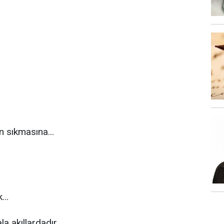
 sıkmasına...
ik…
la akıllardadır…