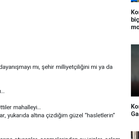
Ko
bi
mo
ayanışmayı mı, şehir milliyetçiliğini mi ya da
..
Ko
ler mahalleyi...
Ga
 yukarıda altına çizdiğim güzel “hasletlerin”