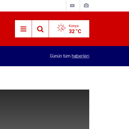
Konya
32 °C
15:29
Merkez Bankası rezervleri açıklandı
Günün tüm
haberleri