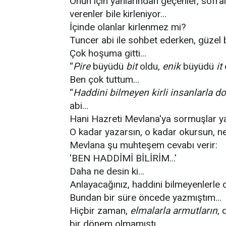
Onun için yanlarından geçenler, sofral
verenler bile kirleniyor…
İçinde olanlar kirlenmez mi?
Tuncer abi ile sohbet ederken, güzel bir
Çok hoşuma gitti...
“
Pire
büyüdü
bit
oldu,
enik
büyüdü
it
o
Ben çok tuttum...
“
Haddini bilmeyen kirli insanlarla d
abi...
Hani Hazreti Mevlana'ya sormuşlar ya
O kadar yazarsın, o kadar okursun, ne 
Mevlana şu muhteşem cevabı verir:
'BEN HADDİMİ BİLİRİM...'
Daha ne desin ki...
Anlayacağınız, haddini bilmeyenlerle d
Bundan bir süre öncede yazmıştım...
Hiçbir zaman,
elmalarla armutların
,
bir dönem olmamıştı...