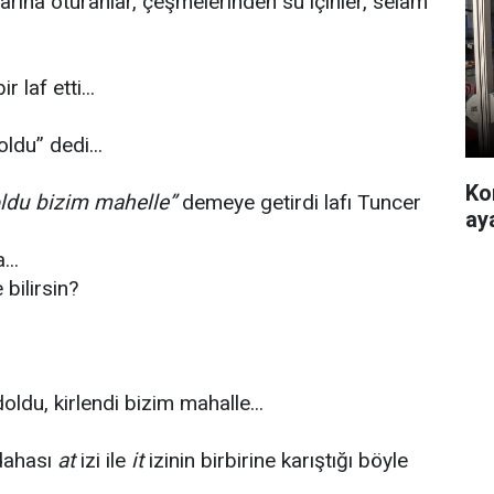
arına oturanlar, çeşmelerinden su içinler, selam
 laf etti...
ldu” dedi...
Ko
oldu bizim mahelle”
demeye getirdi lafı Tuncer
ay
...
bilirsin?
oldu, kirlendi bizim mahalle...
 dahası
at
izi ile
it
izinin birbirine karıştığı böyle