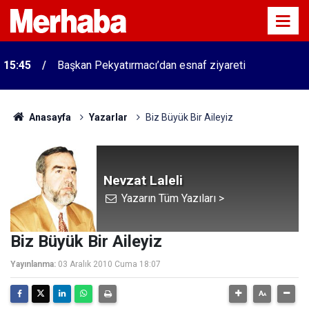
15:45
Başkan Pekyatırmacı’dan esnaf ziyareti
Anasayfa
Yazarlar
Biz Büyük Bir Aileyiz
Nevzat Laleli
Yazarın Tüm Yazıları >
Biz Büyük Bir Aileyiz
Yayınlanma:
03 Aralık 2010 Cuma 18:07