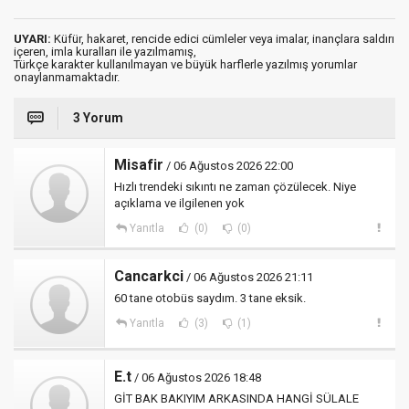
UYARI:
Küfür, hakaret, rencide edici cümleler veya imalar, inançlara saldırı
içeren, imla kuralları ile yazılmamış,
Türkçe karakter kullanılmayan ve büyük harflerle yazılmış yorumlar
onaylanmamaktadır.
3 Yorum
Misafir
/ 06 Ağustos 2026 22:00
Hızlı trendeki sıkıntı ne zaman çözülecek. Niye
açıklama ve ilgilenen yok
Yanıtla
(0)
(0)
Cancarkci
/ 06 Ağustos 2026 21:11
60 tane otobüs saydım. 3 tane eksik.
Yanıtla
(3)
(1)
E.t
/ 06 Ağustos 2026 18:48
GİT BAK BAKIYIM ARKASINDA HANGİ SÜLALE