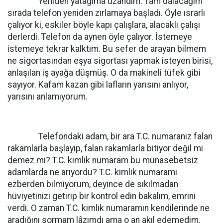
Yeniden yatağıma uzandım. Tam dalacağım
sırada telefon yeniden zırlamaya başladı. Öyle ısrarlı
çalıyor ki, eskiler böyle kapı çalışlara, alacaklı çalışı
derlerdi. Telefon da aynen öyle çalıyor. İstemeye
istemeye tekrar kalktım. Bu sefer de arayan bilmem
ne sigortasından eşya sigortası yapmak isteyen birisi,
anlaşılan iş ayağa düşmüş. O da makineli tüfek gibi
sayıyor. Kafam kazan gibi lafların yarısını anlıyor,
yarısını anlamıyorum.
Telefondaki adam, bir ara T.C. numaranız falan
rakamlarla başlayıp, falan rakamlarla bitiyor değil mi
demez mi? T.C. kimlik numaram bu münasebetsiz
adamlarda ne arıyordu? T.C. kimlik numaramı
ezberden bilmiyorum, deyince de sıkılmadan
hüviyetinizi getirip bir kontrol edin bakalım, emrini
verdi. O zaman T.C. kimlik numaramın kendilerinde ne
aradığını sormam lâzımdı ama o an akıl edemedim.