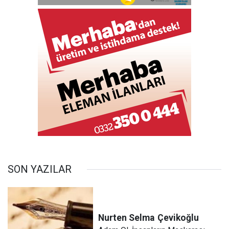
SON YAZILAR
Nurten Selma
Çevikoğlu