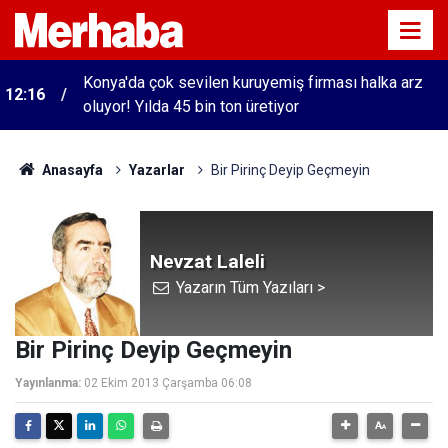
Konya'da çok sevilen kuruyemiş firması halka arz
12:16
oluyor! Yılda 45 bin ton üretiyor
Anasayfa
Yazarlar
Bir Pirinç Deyip Geçmeyin
Nevzat Laleli
Yazarın Tüm Yazıları >
Bir Pirinç Deyip Geçmeyin
Yayınlanma:
02 Ekim 2013 Çarşamba 06:08