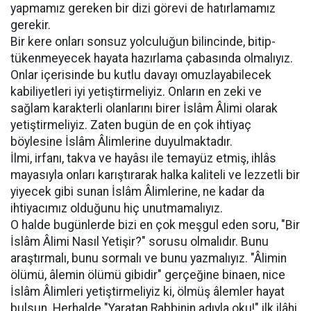
yapmamız gereken bir dizi görevi de hatırlamamız
gerekir.
Bir kere onları sonsuz yolculuğun bilincinde, bitip-
tükenmeyecek hayata hazırlama çabasında olmalıyız.
Onlar içerisinde bu kutlu davayı omuzlayabilecek
kabiliyetleri iyi yetiştirmeliyiz. Onların en zeki ve
sağlam karakterli olanlarını birer İslâm Âlimi olarak
yetiştirmeliyiz. Zaten bugün de en çok ihtiyaç
böylesine İslâm Âlimlerine duyulmaktadır.
İlmi, irfanı, takva ve hayâsı ile temayüz etmiş, ihlâs
mayasıyla onları karıştırarak halka kaliteli ve lezzetli bir
yiyecek gibi sunan İslâm Âlimlerine, ne kadar da
ihtiyacımız olduğunu hiç unutmamalıyız.
O halde bugünlerde bizi en çok meşgul eden soru, "Bir
İslâm Âlimi Nasıl Yetişir?" sorusu olmalıdır. Bunu
araştırmalı, bunu sormalı ve bunu yazmalıyız. "Âlimin
ölümü, âlemin ölümü gibidir" gerçeğine binaen, nice
İslâm Âlimleri yetiştirmeliyiz ki, ölmüş âlemler hayat
bulsun. Herhalde "Yaratan Rabbinin adıyla oku!" ilk ilâhi