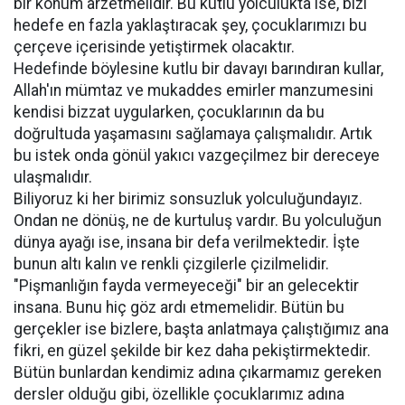
bir konum arzetmelidir. Bu kutlu yolculukta ise, bizi
hedefe en fazla yaklaştıracak şey, çocuklarımızı bu
çerçeve içerisinde yetiştirmek olacaktır.
Hedefinde böylesine kutlu bir davayı barındıran kullar,
Allah'ın mümtaz ve mukaddes emirler manzumesini
kendisi bizzat uygularken, çocuklarının da bu
doğrultuda yaşamasını sağlamaya çalışmalıdır. Artık
bu istek onda gönül yakıcı vazgeçilmez bir dereceye
ulaşmalıdır.
Biliyoruz ki her birimiz sonsuzluk yolculuğundayız.
Ondan ne dönüş, ne de kurtuluş vardır. Bu yolculuğun
dünya ayağı ise, insana bir defa verilmektedir. İşte
bunun altı kalın ve renkli çizgilerle çizilmelidir.
"Pişmanlığın fayda vermeyeceği" bir an gelecektir
insana. Bunu hiç göz ardı etmemelidir. Bütün bu
gerçekler ise bizlere, başta anlatmaya çalıştığımız ana
fikri, en güzel şekilde bir kez daha pekiştirmektedir.
Bütün bunlardan kendimiz adına çıkarmamız gereken
dersler olduğu gibi, özellikle çocuklarımız adına