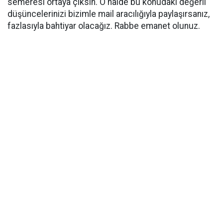
semeresi ortaya çıksın. O halde bu konudaki değerli
düşüncelerinizi bizimle mail aracılığıyla paylaşırsanız,
fazlasıyla bahtiyar olacağız. Rabbe emanet olunuz.