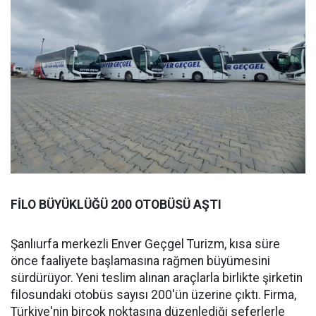
FİLO BÜYÜKLÜĞÜ 200 OTOBÜSÜ AŞTI
Şanlıurfa merkezli Enver Geçgel Turizm, kısa süre
önce faaliyete başlamasına rağmen büyümesini
sürdürüyor. Yeni teslim alınan araçlarla birlikte şirketin
filosundaki otobüs sayısı 200'ün üzerine çıktı. Firma,
Türkiye'nin birçok noktasına düzenlediği seferlerle