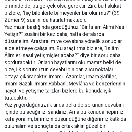
emrinde de, bu gerçek olsa gerektir. Zira bu hakikat
bizlere; "hiç bilenlerle bilmeyenler bir olur mu?" (39
Zümer 9) sualini de hatırlatmaktadır.
Yazımızın başlığında gördüğünüz "Bir İslam Âlimi Nasıl
Yetişir?" sualini bir kez daha, hatta defalarca
düşünelim. Araştıralım ve cevabına yönelik sonuçlar
elde etmeye çalışalım. Bu araştırma bizlere, "İslâm
Âlimleri nasıl yetişmişler acaba?" diye bir soru daha
sorduracaktır. Onların hayatlarını okumamız belki de
bize, ilk sorumuzun cevabı için can alıcı noktaları
ortaya çıkaracaktır. İmam-ı Âzamlar, İmam Şafiiler,
İmam Gazali, İmam Rabbanî, Mevlâna ve benzerlerinin
hayatı ve yetişme tarzları bizlere bu konuda ışık
tutacaktır.
Yazıyı gördüğünüz ilk anda belki de sorunun cevabını
içinde bulacağınızı sandınız. Ama bu konuda hepimiz
kafa yoralım, birimizin düşündüğüne diğerimiz katkıda
bulunalım ve sonuçta da ortak aklın güzel bir