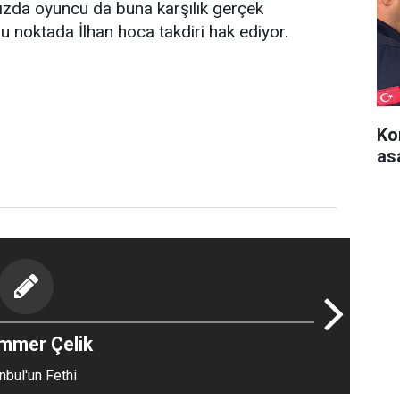
ınızda oyuncu da buna karşılık gerçek
u noktada İlhan hoca takdiri hak ediyor.
Ko
as
mmer Çelik
nbul'un Fethi