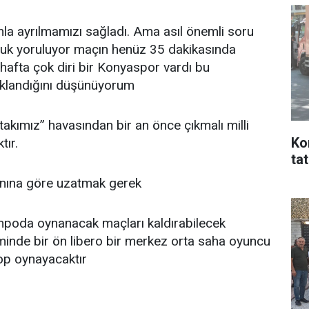
la ayrılmamızı sağladı. Ama asıl önemli soru
uk yoruluyor maçın henüz 35 dakikasında
3 hafta çok diri bir Konyaspor vardı bu
klandığını düşünüyorum
kımız” havasından bir an önce çıkmalı milli
Ko
tır.
ta
ganına göre uzatmak gerek
mpoda oynanacak maçları kaldırabilecek
inde bir ön libero bir merkez orta saha oyuncu
top oynayacaktır