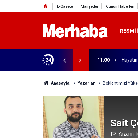
E-Gazete
Manşetler
Günün Haberleri
RESMI 
arsa riskte olabilirsiniz!
24
11:00
Hayatın
Anasayfa
Yazarlar
Beklentimizi Yük
Sait Ç
Yazarın T