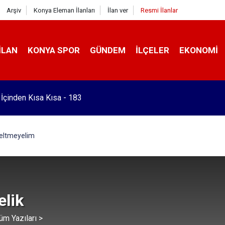
Arşiv
Konya Eleman İlanları
İlan ver
Resmi İlanlar
İLAN
KONYA SPOR
GÜNDEM
İLÇELER
EKONOMI
 İçinden Kısa Kısa - 183
seltmeyelim
elik
üm Yazıları >