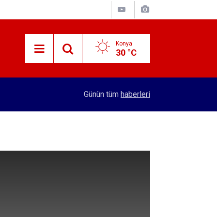
Konya
30 °C
10:40
Konya'da bakımı yapılmayan asansörler mühürle
Günün tüm
haberleri