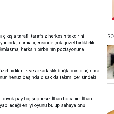
kışla taraflı tarafsız herkesin takdirini
SO
anında, camia içerisinde çok güzel birliktelik
dımlaşma, herksin birbirinin pozisyonuna
.
el birliktelik ve arkadaşlık bağlarının oluşması
un henüz başında olsak da takım içerisindeki
 büyük pay hiç şüphesiz İlhan hocanın. İlhan
ayabileceği en iyi oyunu bulup sahaya onu