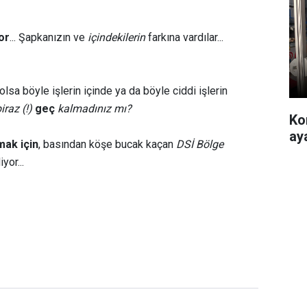
or
... Şapkanızın ve
içindekilerin
farkına vardılar...
sa böyle işlerin içinde ya da böyle ciddi işlerin
raz (!)
geç
kalmadınız mı?
Ko
ay
ak için
, basından köşe bucak kaçan
DSİ Bölge
iyor...