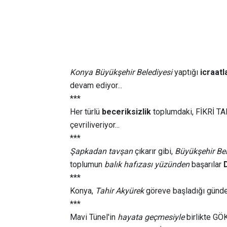
Konya Büyükşehir Belediyesi
yaptığı
icraatl
devam ediyor...
***
Her türlü
beceriksizlik
toplumdaki, FİKRİ T
çevriliveriyor...
***
Şapkadan tavşan
çıkarır gibi,
Büyükşehir Be
toplumun
balık hafızası yüzünden
başarılar
D
***
Konya,
Tahir Akyürek
göreve başladığı günde
***
Mavi Tünel'in
hayata geçmesiyle
birlikte GÖ