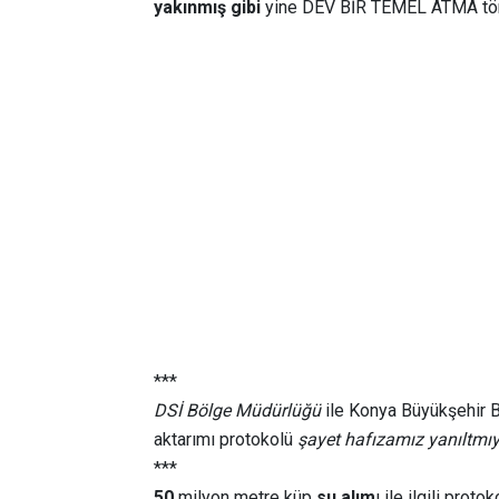
yakınmış gibi
yine DEV BİR TEMEL ATMA tö
***
DSİ Bölge Müdürlüğü
ile Konya Büyükşehir 
aktarımı protokolü
şayet hafızamız yanıltmı
***
50
milyon metre küp
su alım
ı ile ilgili protoko