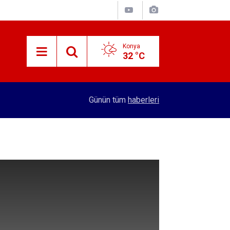
Konya
32 °C
15:29
Merkez Bankası rezervleri açıklandı
Günün tüm
haberleri