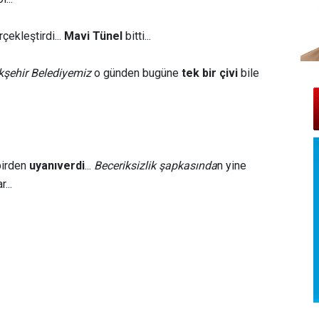
çekleştirdi...
Mavi Tünel
bitti...
şehir Belediyemiz
o günden bugüne
tek bir çivi
bile
birden
uyanıverdi
...
Beceriksizlik şapkasında
n yine
...