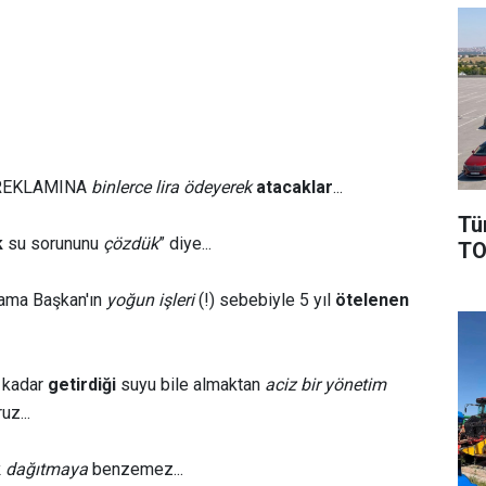
REKLAMINA
binlerce lira ödeyerek
atacaklar
...
Tü
k
su sorununu
çözdük
” diye...
TO
ama Başkan'ın
yoğun işleri
(!) sebebiyle 5 yıl
ötelenen
 kadar
getirdiği
suyu bile almaktan
aciz bir yönetim
uz...
k
dağıtmaya
benzemez...