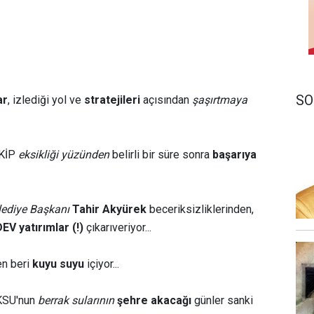
SO
ar
, izlediği yol ve
stratejileri
açısından
şaşırtmaya
AKİP
eksikliği yüzünden
belirli bir süre sonra
başarıya
lediye Başkanı
Tahir Akyürek
beceriksizliklerinden,
EV yatırımlar (!)
çıkarıveriyor...
n beri
kuyu suyu
içiyor...
KSU'nun
berrak sularının
şehre akacağı
günler sanki