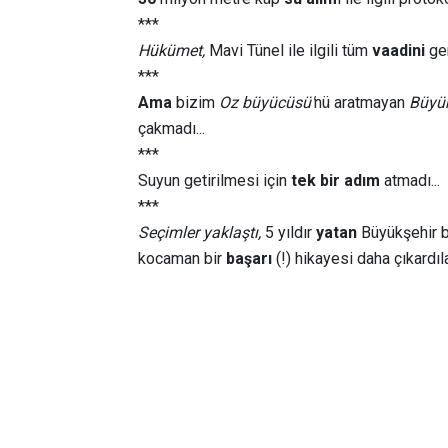
***
Hükümet,
Mavi Tünel ile ilgili tüm
vaadini
ger
***
Ama
bizim
Oz büyücüsü'
nü aratmayan
Büyük
çakmadı...
***
Suyun getirilmesi için
tek bir adım
atmadı...
***
Seçimler yaklaştı,
5 yıldır
yatan
Büyükşehir 
kocaman bir
başarı
(!) hikayesi daha çıkardılar