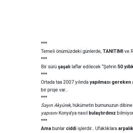
***
Temeli önümüzdeki günlerde,
TANITIMI
ve 
***
Bir sürü
şaşalı
laflar edilecek “Şehrin
50 yıllı
***
Ortada taa 2007 yılında
yapılması gereken
bir proje var...
***
Sayın Akyürek,
hükümetin burnunuzun dibine
yapısını
Konya'ya nasıl
bulaştırdınız
bilmiyor
***
Ama
bunlar
ciddi
işlerdir... Ufaklıklara
arpalı