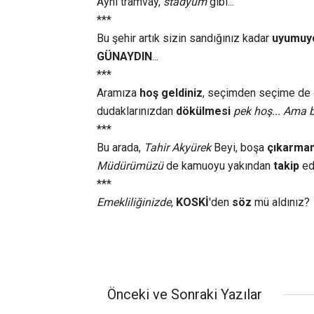
Aynı tramvay,
stadyum
gibi...
***
Bu şehir artık sizin sandığınız kadar
uyumuy
GÜNAYDIN
...
***
Aramıza
hoş geldiniz
, seçimden seçime de ol
dudaklarınızdan
dökülmesi
pek hoş... Ama bi
***
Bu arada,
Tahir Akyürek
Beyi, boşa
çıkarmam
Müdürümüzü
de kamuoyu yakından
takip
ed
***
Emekliliğinizde
,
KOSKİ
'den
söz
mü aldınız?
Önceki ve Sonraki Yazılar