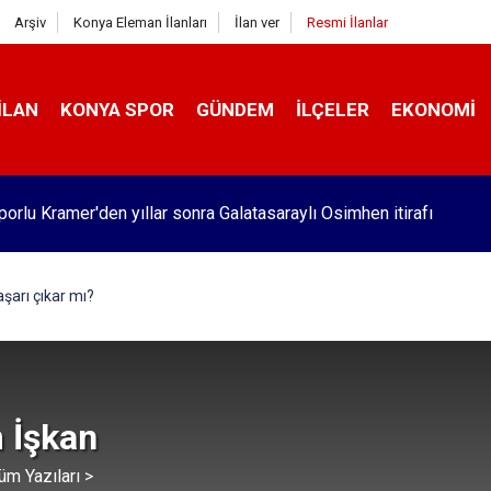
Arşiv
Konya Eleman İlanları
İlan ver
Resmi İlanlar
İLAN
KONYA SPOR
GÜNDEM
İLÇELER
EKONOMI
orlu Kramer'den yıllar sonra Galatasaraylı Osimhen itirafı
aşarı çıkar mı?
 İşkan
üm Yazıları >