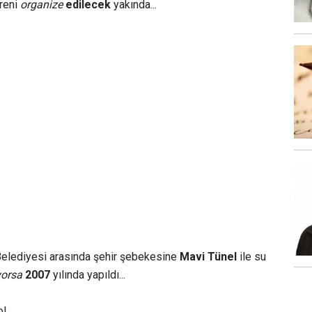
reni
organize
edilecek
yakında...
Belediyesi arasında şehir şebekesine
Mavi Tünel
ile su
yorsa
2007
yılında yapıldı...
l...