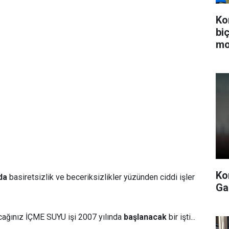
Ko
bi
mo
Ko
da
basiretsizlik ve beceriksizlikler yüzünden ciddi işler
Ga
cağınız İÇME SUYU işi 2007 yılında
başlanacak
bir işti...