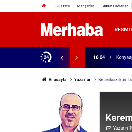
E-Gazete
Manşetler
Günün Haberleri
RESMI 
biçerdöver satın aldı! 313 beygir motoru var
24
16:04
Konyasp
Anasayfa
Yazarlar
Beceriksizlikten b
Kerem
Yazarın T