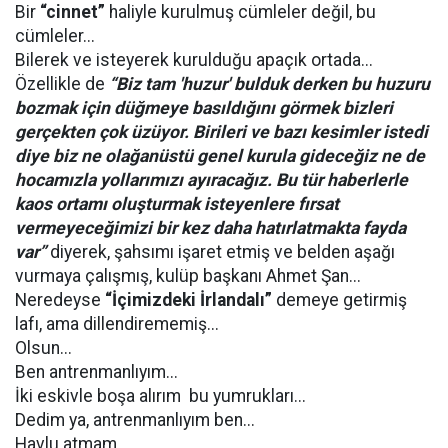
Bir
“cinnet”
haliyle kurulmuş cümleler değil, bu
cümleler...
Bilerek ve isteyerek kurulduğu apaçık ortada...
Özellikle de
“Biz tam 'huzur' bulduk derken bu huzuru
bozmak için düğmeye basıldığını görmek bizleri
gerçekten çok üzüyor. Birileri ve bazı kesimler istedi
diye biz ne olağanüstü genel kurula gideceğiz ne de
hocamızla yollarımızı ayıracağız. Bu tür haberlerle
kaos ortamı oluşturmak isteyenlere fırsat
vermeyeceğimizi bir kez daha hatırlatmakta fayda
var”
diyerek, şahsımı işaret etmiş ve belden aşağı
vurmaya çalışmış, kulüp başkanı Ahmet Şan...
Neredeyse
“İçimizdeki İrlandalı”
demeye getirmiş
lafı, ama dillendirememiş...
Olsun...
Ben antrenmanlıyım...
İki eskivle boşa alırım bu yumrukları...
Dedim ya, antrenmanlıyım ben...
Havlu atmam...