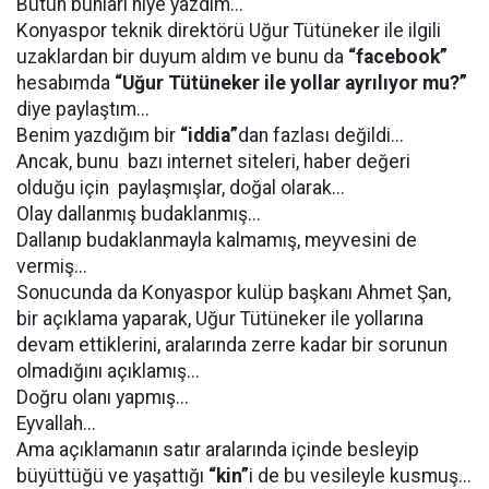
Bütün bunları niye yazdım...
Konyaspor teknik direktörü Uğur Tütüneker ile ilgili
uzaklardan bir duyum aldım ve bunu da
“facebook”
hesabımda
“Uğur Tütüneker ile yollar ayrılıyor mu?”
diye paylaştım...
Benim yazdığım bir
“iddia”
dan fazlası değildi...
Ancak, bunu bazı internet siteleri, haber değeri
olduğu için paylaşmışlar, doğal olarak...
Olay dallanmış budaklanmış...
Dallanıp budaklanmayla kalmamış, meyvesini de
vermiş...
Sonucunda da Konyaspor kulüp başkanı Ahmet Şan,
bir açıklama yaparak, Uğur Tütüneker ile yollarına
devam ettiklerini, aralarında zerre kadar bir sorunun
olmadığını açıklamış...
Doğru olanı yapmış...
Eyvallah...
Ama açıklamanın satır aralarında içinde besleyip
büyüttüğü ve yaşattığı
“kin”
i de bu vesileyle kusmuş...