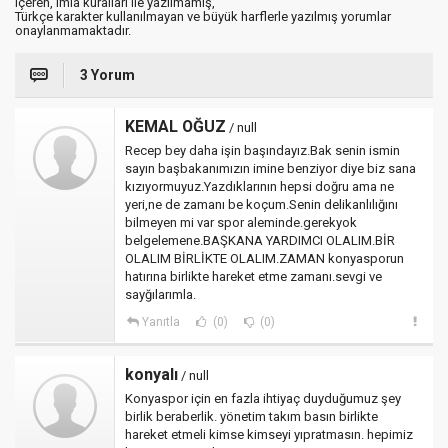
içeren, imla kuralları ile yazılmamış,
Türkçe karakter kullanılmayan ve büyük harflerle yazılmış yorumlar
onaylanmamaktadır.
3 Yorum
KEMAL OĞUZ
/ null
Recep bey daha işin başındayız.Bak senin ismin
sayın başbakanımızın imine benziyor diye biz sana
kızıyormuyuz.Yazdıklarının hepsi doğru ama ne
yeri,ne de zamanı be koçum.Senin delikanlılığını
bilmeyen mi var spor aleminde.gerekyok
belgelemene.BAŞKANA YARDIMCI OLALIM.BİR
OLALIM BİRLİKTE OLALIM.ZAMAN konyasporun
hatırına birlikte hareket etme zamanı.sevgi ve
sayğılarımla.
Yanıtla
(0)
(0)
konyalı
/ null
Konyaspor için en fazla ihtiyaç duyduğumuz şey
birlik beraberlik. yönetim takım basın birlikte
hareket etmeli kimse kimseyi yıpratmasın. hepimiz