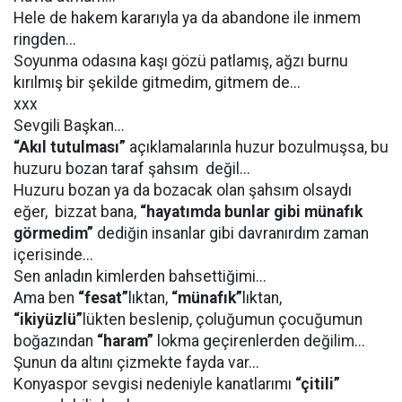
Hele de hakem kararıyla ya da abandone ile inmem
ringden...
Soyunma odasına kaşı gözü patlamış, ağzı burnu
kırılmış bir şekilde gitmedim, gitmem de...
xxx
Sevgili Başkan...
“Akıl tutulması”
açıklamalarınla huzur bozulmuşsa, bu
huzuru bozan taraf şahsım değil...
Huzuru bozan ya da bozacak olan şahsım olsaydı
eğer, bizzat bana,
“hayatımda bunlar gibi münafık
görmedim”
dediğin insanlar gibi davranırdım zaman
içerisinde...
Sen anladın kimlerden bahsettiğimi...
Ama ben
“fesat”
lıktan,
“münafık”
lıktan,
“ikiyüzlü”
lükten beslenip, çoluğumun çocuğumun
boğazından
“haram”
lokma geçirenlerden değilim...
Şunun da altını çizmekte fayda var...
Konyaspor sevgisi nedeniyle kanatlarımı
“çitili”