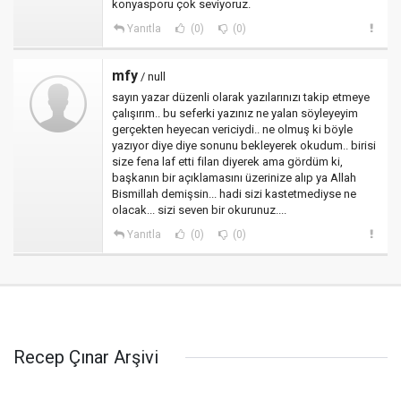
konyasporu çok seviyoruz.
Yanıtla
(0)
(0)
mfy
/ null
sayın yazar düzenli olarak yazılarınızı takip etmeye
çalışırım.. bu seferki yazınız ne yalan söyleyeyim
gerçekten heyecan vericiydi.. ne olmuş ki böyle
yazıyor diye diye sonunu bekleyerek okudum.. birisi
size fena laf etti filan diyerek ama gördüm ki,
başkanın bir açıklamasını üzerinize alıp ya Allah
Bismillah demişsin... hadi sizi kastetmediyse ne
olacak... sizi seven bir okurunuz....
Yanıtla
(0)
(0)
Recep Çınar Arşivi