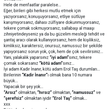
Hele de menfaatlar paralelse...
Eğer, birileri gibi herkesi mutlu etmek için
yazıyorsanız, konuşuyorsanız, etliye sütlüye
karışmıyorsanız, dahası zülfiyare dokunmuyorsanız,
tekere çomak sokmuyorsanız, sallabaşı al maaşı
zihniyetindeyseniz ya da bu güzelim mesleği tehdit ve
şantaj aracı olarak kullanıyorsanız, hem de kişiliksiz,
kimliksiz, karaktersiz, onursuz, namussuz bir şekilde
yapıyorsanız sorun yok, çok, hem de çok sevilirsiniz...
Yani, yalakalık yaparsınız
“iyi adam”
sınız, tekere
çomak sokarsanız
“kötü adam”
sınız...
İyi adam Kadir İnanır, kötü adam Erol Taş durumları...
Birilerinin
“Kadir İnanır”
ı olmak bana 10 numara
büyük...
Yapacak bir şey yok...
“Arsız”
olmaktan,
“hırsız”
olmaktan,
“namussuz”
ve
“şerefsiz”
olmaktan iyidir
“Erol Taş”
olmak...
xxx