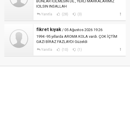
BUNLAR ICILMESIN DE., YERLI MARKALARIMIZ
ICILSIN INSALLAH
Yanıtla
(28)
(3)
fikret kıyak
/ 05 Ağustos 2026 19:26
1994 -95 yıllarda AROMA KOLA vardı. ÇOK İÇTİM
GAZI BİRAZ FAZLAYDI Güzeldi
Yanıtla
(10)
(1)