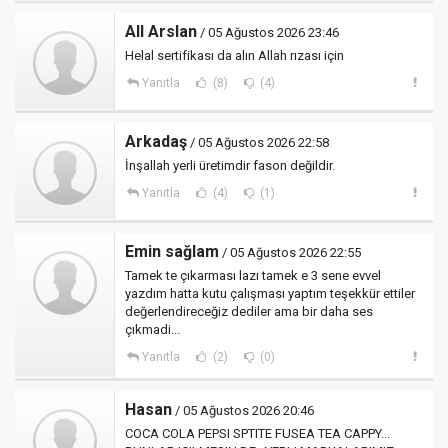
All Arslan
/ 05 Ağustos 2026 23:46
Helal sertifikası da alın Allah rızası için
Yanıtla
(8)
(4)
Arkadaş
/ 05 Ağustos 2026 22:58
İnşallah yerli üretimdir fason değildir.
Yanıtla
(4)
(1)
Emin sağlam
/ 05 Ağustos 2026 22:55
Tamek te çıkarması lazı tamek e 3 sene evvel
yazdım hatta kutu çalışması yaptım teşekkür ettiler
değerlendireceğiz dediler ama bir daha ses
çıkmadi...
Yanıtla
(2)
(0)
Hasan
/ 05 Ağustos 2026 20:46
COCA COLA PEPSI SPTITE FUSEA TEA CAPPY...