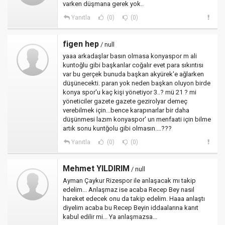
varken düşmana gerek yok..
Yanıtla
(0)
(0)
figen hep
/ null
yaaa arkadaşlar basın olmasa konyaspor m ali
kuntoğlu gibi başkanlar coğalır evet para sıkıntısı
var bu gerçek bunuda başkan akyürek'e ağlarken
düşünecekti. paran yok neden başkan oluyon birde
konya spor'u kaç kişi yönetiyor 3..? mü 21 ? mi
yöneticiler gazete gazete gezirolyar demeç
verebilmek için...bence karapınarlar bir daha
düşünmesi lazım konyaspor' un menfaati için bilme
artık sonu kuntğolu gibi olmasın....???
Yanıtla
(0)
(0)
Mehmet YILDIRIM
/ null
Ayman Çaykur Rizespor ile anlaşacak mı takip
edelim... Anlaşmaz ise acaba Recep Bey nasıl
hareket edecek onu da takip edelim. Haaa anlaştı
diyelim acaba bu Recep Beyin iddaalarına kanıt
kabul edilir mi... Ya anlaşmazsa...