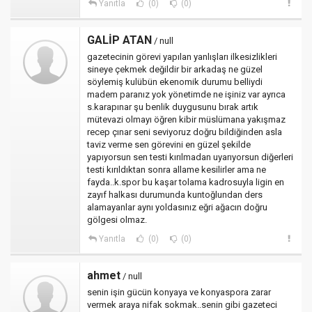
Yanıtla
(0)
(0)
GALİP ATAN
/ null
gazetecinin görevi yapılan yanlışları ilkesizlikleri
sineye çekmek değildir bir arkadaş ne güzel
söylemiş kulübün ekenomik durumu belliydi
madem paranız yok yönetimde ne işiniz var ayrıca
s.karapınar şu benlik duygusunu bırak artık
mütevazi olmayı öğren kibir müslümana yakışmaz
recep çınar seni seviyoruz doğru bildiğinden asla
taviz verme sen görevini en güzel şekilde
yapıyorsun sen testi kırılmadan uyarıyorsun diğerleri
testi kırıldıktan sonra allame kesilirler ama ne
fayda..k.spor bu kaşar tolama kadrosuyla ligin en
zayıf halkası durumunda kuntoğlundan ders
alamayanlar aynı yoldasınız eğri ağacın doğru
gölgesi olmaz.
Yanıtla
(0)
(0)
ahmet
/ null
senin işin gücün konyaya ve konyaspora zarar
vermek araya nifak sokmak..senin gibi gazeteci