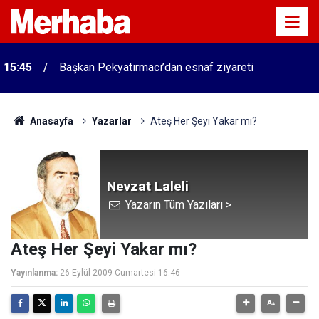
15:45
Başkan Pekyatırmacı’dan esnaf ziyareti
Anasayfa
Yazarlar
Ateş Her Şeyi Yakar mı?
Nevzat Laleli
Yazarın Tüm Yazıları >
Ateş Her Şeyi Yakar mı?
Yayınlanma:
26 Eylül 2009 Cumartesi 16:46