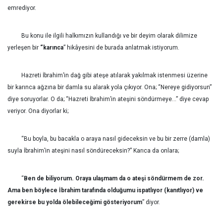
emrediyor.
Bu konu ile ilgili halkımızın kullandığı ve bir deyim olarak dilimize
yerleşen bir
“karınca
” hikâyesini de burada anlatmak istiyorum.
Hazreti İbrahim’in dağ gibi ateşe atılarak yakılmak istenmesi üzerine
bir karınca ağzına bir damla su alarak yola çıkıyor. Ona; “Nereye gidiyorsun”
diye soruyorlar. O da; “Hazreti İbrahim’in ateşini söndürmeye…” diye cevap
veriyor. Ona diyorlar ki;
“Bu boyla, bu bacakla o araya nasıl gideceksin ve bu bir zerre (damla)
suyla İbrahim’in ateşini nasıl söndüreceksin?” Karıca da onlara;
“
Ben de biliyorum. Oraya ulaşmam da o ateşi söndürmem de zor.
Ama ben böylece İbrahim tarafında olduğumu ispatlıyor (kanıtlıyor) ve
gerekirse bu yolda ölebileceğimi gösteriyorum
” diyor.