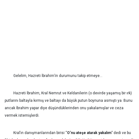
Gelelim, Hazreti İbrahim’in durumunu takip etmeye…
Hazreti İbrahim, Kral Nemrut ve Keldanilerin (o devirde yaşamış bir ırk)
putlarını baltayla kırmış ve baltayı da büyük putun boynuna asmıştı ya. Bunu
ancak İbrahim yapar diye düşündüklerinden onu yakalamışlar ve ceza
vermek istemişlerdi.
Kral’ın danışmanlarından birisi “
O’nu ateşe atarak yakalım
” dedi ve bu