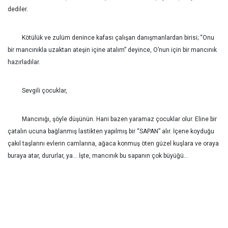
dediler.
Kötülük ve zulüm denince kafası çalışan danışmanlardan birisi; “Onu
bir mancınıkla uzaktan ateşin içine atalım” deyince, O’nun için bir mancınık
hazırladılar.
Sevgili çocuklar,
Mancınığı, şöyle düşünün. Hani bazen yaramaz çocuklar olur. Eline bir
çatalın ucuna bağlanmış lastikten yapılmış bir “SAPAN” alır. İçene koyduğu
çakıl taşlarını evlerin camlarına, ağaca konmuş öten güzel kuşlara ve oraya
buraya atar, dururlar, ya... İşte, mancınık bu sapanın çok büyüğü…