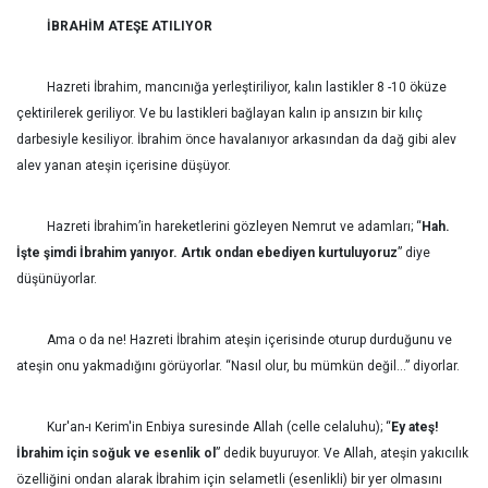
İBRAHİM ATEŞE ATILIYOR
Hazreti İbrahim, mancınığa yerleştiriliyor, kalın lastikler 8 -10 öküze
çektirilerek geriliyor. Ve bu lastikleri bağlayan kalın ip ansızın bir kılıç
darbesiyle kesiliyor. İbrahim önce havalanıyor arkasından da dağ gibi alev
alev yanan ateşin içerisine düşüyor.
Hazreti İbrahim’in hareketlerini gözleyen Nemrut ve adamları; “
Hah.
İşte şimdi İbrahim yanıyor. Artık ondan ebediyen kurtuluyoruz
” diye
düşünüyorlar.
Ama o da ne! Hazreti İbrahim ateşin içerisinde oturup durduğunu ve
ateşin onu yakmadığını görüyorlar. “Nasıl olur, bu mümkün değil…” diyorlar.
Kur'an-ı Kerim'in Enbiya suresinde Allah (celle celaluhu); “
Ey ateş!
İbrahim için soğuk ve esenlik ol
” dedik buyuruyor. Ve Allah, ateşin yakıcılık
özelliğini ondan alarak İbrahim için selametli (esenlikli) bir yer olmasını