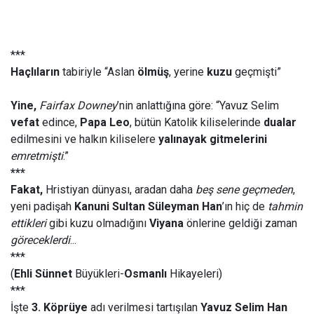
***
Haçlıların
tabiriyle “Aslan
ölmüş
, yerine
kuzu
geçmişti”
Yine,
Fairfax Downey
’nin anlattığına göre: “Yavuz Selim
vefat
edince,
Papa Leo
, bütün Katolik kiliselerinde
dualar
edilmesini ve halkın kiliselere
yalınayak gitmelerini
emretmişti
.”
***
Fakat,
Hristiyan dünyası, aradan daha
beş sene geçmeden
,
yeni padişah
Kanuni Sultan Süleyman Han
’ın hiç de
tahmin
ettikleri
gibi kuzu olmadığını
Viyana
önlerine geldiği zaman
göreceklerdi
...
***
(
Ehli Sünnet
Büyükleri-
Osmanlı
Hikayeleri)
***
İşte
3. Köprüye
adı verilmesi tartışılan
Yavuz Selim Han