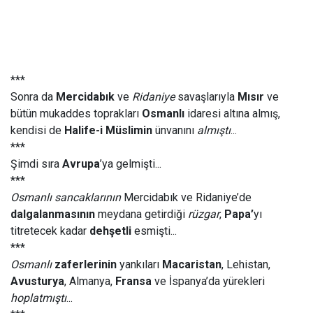
***
Sonra da
Mercidabık
ve
Ridaniye
savaşlarıyla
Mısır
ve
bütün mukaddes toprakları
Osmanlı
idaresi altına almış,
kendisi de
Halife-i Müslimin
ünvanını
almıştı
...
***
Şimdi sıra
Avrupa
’ya gelmişti...
***
Osmanlı sancaklarının
Mercidabık ve Ridaniye’de
dalgalanmasının
meydana getirdiği
rüzgar
,
Papa’
yı
titretecek kadar
dehşetli
esmişti...
***
Osmanlı
zaferlerinin
yankıları
Macaristan
, Lehistan,
Avusturya
, Almanya,
Fransa
ve İspanya’da yürekleri
hoplatmıştı
...