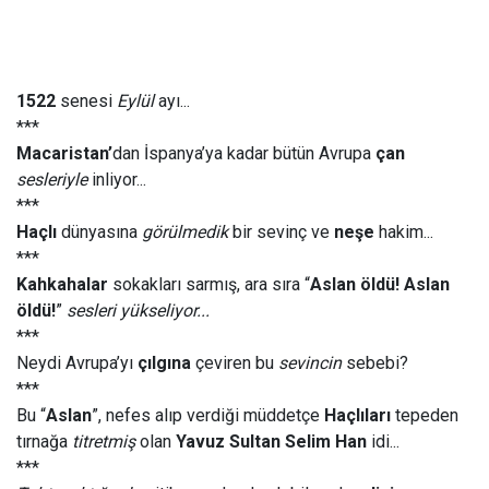
1522
senesi
Eylül
ayı...
***
Macaristan’
dan İspanya’ya kadar bütün Avrupa
çan
sesleriyle
inliyor...
***
Haçlı
dünyasına
görülmedik
bir sevinç ve
neşe
hakim...
***
Kahkahalar
sokakları sarmış, ara sıra “
Aslan öldü! Aslan
öldü!
”
sesleri yükseliyor...
***
Neydi Avrupa’yı
çılgına
çeviren bu
sevincin
sebebi?
***
Bu “
Aslan
”, nefes alıp verdiği müddetçe
Haçlıları
tepeden
tırnağa
titretmiş
olan
Yavuz Sultan Selim Han
idi...
***