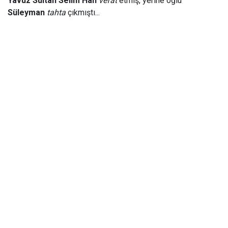
Yavuz Sultan Selim Han
vefat
etmiş, yerine oğlu
Süleyman
tahta
çıkmıştı...