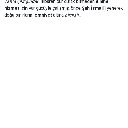
Tahta çıktığından
itibaren dur durak bilmeden
dinine
hizmet için
var gücüyle çalışmış, önce
Şah İsmail
’i yenerek
doğu sınırlarını
emniyet
altına
almıştı
...