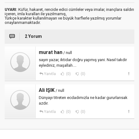
UYARI:
Küfür, hakaret, rencide edici cümleler veya imalar, inançlara saldırı
içeren, imla kuralları ile yazılmamış,
Türkçe karakter kullanılmayan ve büyük harflerle yazılmış yorumlar
onaylanmamaktadır.
2 Yorum
murat han
/ null
sayın yazar, iktidar doğru yapmış yani. Nasıl takdir
eylediniz, maşallah....
Yanıtla
(0)
(0)
Ali IŞIK
/ null
Dünyayı titreten ecdadımızla ne kadar gururlansak
azdır.
Yanıtla
(0)
(0)