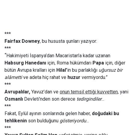
***
Fairfax Downey
, bu hususta şunları yazıyor:
***
“
Hakimiyeti İspanya’dan Macaristan’a kadar uzanan
Habsurg Hanedanı
için, Roma hükümdarı
Papa
için, diğer
bütün Avrupa kralları için
Hilal’
in bu parlaklığı
uğursuz bir
alâmetti
ve adeta hiç rahat ve
huzur
vermiyordu.”
***
Avrupalılar,
Yavuz’dan ve
onun temsil ettiği kuvvetten
, yani
Osmanlı
Devleti’nden son derece
tedirgindiler
...
***
Fakat, Eylül ayının sonlarında gelen haber,
doğudaki bu
tehlikenin
son bulduğunu
gösteriyordu
...
***