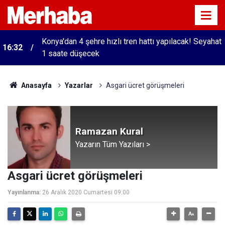
Konya'dan 4 şehre hızlı tren hattı yapılacak! Seyahat
16:32
1 saate düşecek
Anasayfa
Yazarlar
Asgari ücret görüşmeleri
Ramazan Kural
Yazarın Tüm Yazıları >
Asgari ücret görüşmeleri
Yayınlanma:
26 Aralık 2020 Cumartesi 09:00