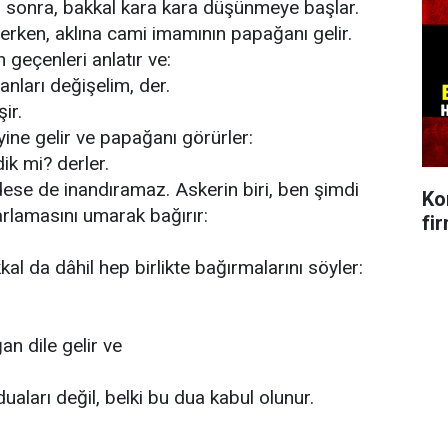
n sonra, bakkal kara kara düşünmeye başlar.
rken, aklına cami imamının papağanı gelir.
eçenleri anlatır ve:
ları değişelim, der.
ir.
yine gelir ve papağanı görürler:
k mi? derler.
se de inandıramaz. Askerin biri, ben şimdi
Ko
rlamasını umarak bağırır:
fi
 da dâhil hep birlikte bağırmalarını söyler:
n dile gelir ve
duaları değil, belki bu dua kabul olunur.