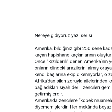
Nereye gidiyoruz yazı serisi
Amerika, bildiğiniz gibi 250 sene kada
kaçan hapishane kaçkınlarının oluşturd
Önce “Kızılderili” denen Amerika’nın y
onların elindeki arazilerini almış oray
kendi başlarına ekip dikemiyorlar, o 
Afrika’dan silah zoruyla ailelerinden ko
bağladıkları siyah derili zencileri gem
getirmişlerdir.
Amerika’da zencilere “köpek muamele
diyememişlerdir. Her mekânda beyazlar