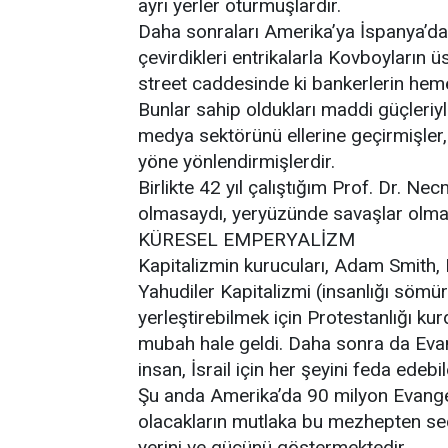
ayrı yerler oturmuşlardır.
Daha sonraları Amerika’ya İspanya’d
çevirdikleri entrikalarla Kovboyların
street caddesinde ki bankerlerin heme
Bunlar sahip oldukları maddi güçleriy
medya sektörünü ellerine geçirmişler, 
yöne yönlendirmişlerdir.
Birlikte 42 yıl çalıştığım Prof. Dr. N
olmasaydı, yeryüzünde savaşlar olmazdı
KÜRESEL EMPERYALİZM
Kapitalizmin kurucuları, Adam Smith, 
Yahudiler Kapitalizmi (insanlığı sömü
yerleştirebilmek için Protestanlığı ku
mubah hale geldi. Daha sonra da Evang
insan, İsrail için her şeyini feda edebil
Şu anda Amerika’da 90 milyon Evange
olacakların mutlaka bu mezhepten seç
yerini ve gücünü göstermektedir.