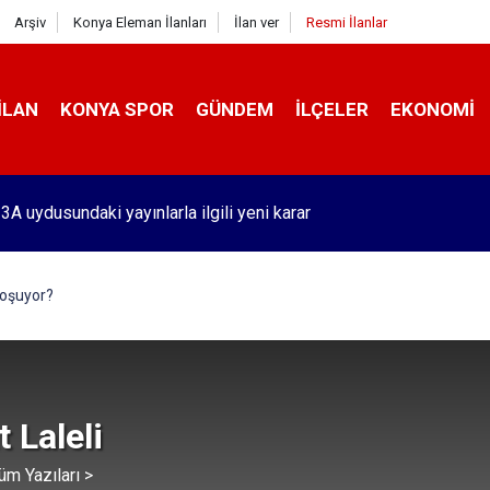
Arşiv
Konya Eleman İlanları
İlan ver
Resmi İlanlar
İLAN
KONYA SPOR
GÜNDEM
İLÇELER
EKONOMI
'de benzin fiyatlarında tarihi olay! Bu 51 şehirde yeni dönem başl
oşuyor?
 Laleli
üm Yazıları >