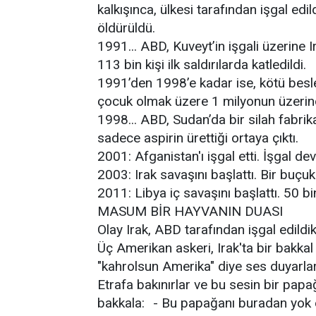
kalkışınca, ülkesi tarafından işgal edil
öldürüldü.
1991... ABD, Kuveyt’in işgali üzerine I
113 bin kişi ilk saldırılarda katledildi.
1991’den 1998’e kadar ise, kötü besle
çocuk olmak üzere 1 milyonun üzerinde
1998... ABD, Sudan’da bir silah fabrik
sadece aspirin ürettiği ortaya çıktı.
2001: Afganistan'ı işgal etti. İşgal de
2003: Irak savaşını başlattı. Bir buçuk
2011: Libya iç savaşını başlattı. 50 bi
MASUM BİR HAYVANIN DUASI
Olay Irak, ABD tarafından işgal edildi
Üç Amerikan askeri, Irak'ta bir bakkal
"kahrolsun Amerika" diye ses duyarlar
Etrafa bakınırlar ve bu sesin bir papa
bakkala: - Bu papağanı buradan yok e