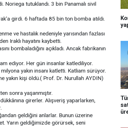
di. Noriega tutuklandı. 3 bin Panamalı sivil
Ko
rak’a girdi. 6 haftada 85 bin ton bomba atıldı.
ya
nme ve hastalık nedeniyle yarısından fazlası
n Iraklı hayatını kaybetti.
asını bombaladığını açıkladı. Ancak fabrikanın
vam ediyor. Her gün insanlar katlediliyor.
 milyona yakın insanı katletti. Katliam sürüyor.
ne yakın kişi öldü.( Prof. Dr. Nurullah AYDIN)
kten sonra yaşanmıştır.
Tü
 dükkânına girerler. Alışveriş yaparlarken,
sa
.
üre
ğandan geldiğini anlarlar. Bunun üzerine
t. Yarın geldiğimizde görürsek, seni