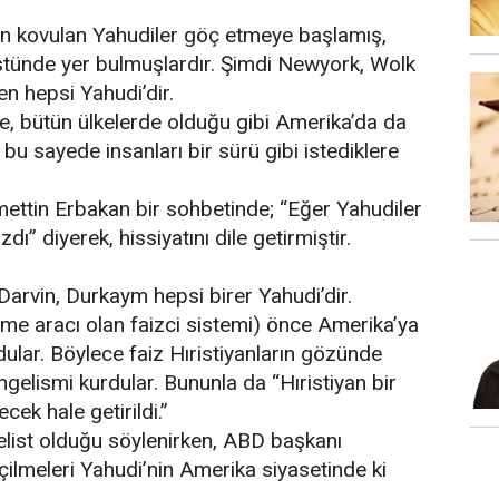
an kovulan Yahudiler göç etmeye başlamış,
 üstünde yer bulmuşlardır. Şimdi Newyork, Wolk
n hepsi Yahudi’dir.
le, bütün ülkelerde olduğu gibi Amerika’da da
bu sayede insanları bir sürü gibi istediklere
ecmettin Erbakan bir sohbetinde; “Eğer Yahudiler
” diyerek, hissiyatını dile getirmiştir.
Darvin, Durkaym hepsi birer Yahudi’dir.
rme aracı olan faizci sistemi) önce Amerika’ya
rdular. Böylece faiz Hıristiyanların gözünde
elismi kurdular. Bununla da “Hıristiyan bir
ecek hale getirildi.”
list olduğu söylenirken, ABD başkanı
ilmeleri Yahudi’nin Amerika siyasetinde ki