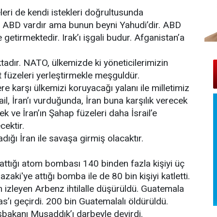
eri de kendi istekleri doğrultusunda
e ABD vardır ama bunun beyni Yahudi’dir. ABD
getirmektedir. Irak’ı işgali budur. Afganistan’a
dır. NATO, ülkemizde ki yöneticilerimizin
t füzeleri yerleştirmekle meşguldür.
re karşı ülkemizi koruyacağı yalanı ile milletimiz
ail, İran’ı vurduğunda, İran buna karşılık verecek
k ve İran’ın Şahap füzeleri daha İsrail’e
ektir.
ığı İran ile savaşa girmiş olacaktır.
attığı atom bombası 140 binden fazla kişiyi üç
ki'ye attığı bomba ile de 80 bin kişiyi katletti.
m izleyen Arbenz ihtilalle düşürüldü. Guatemala
as’ı geçirdi. 200 bin Guatemalalı öldürüldü.
şbakanı Musaddık’ı darbeyle devirdi.