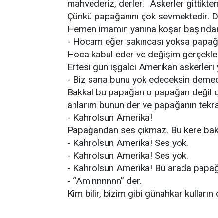
mahvederiz, derler. Askerler gittikte
Çünkü papağanını çok sevmektedir. De
Hemen imamın yanına koşar başından g
- Hocam eğer sakıncası yoksa papağan
Hoca kabul eder ve değişim gerçekleş
Ertesi gün işgalci Amerikan askerleri 
- Biz sana bunu yok edeceksin demedi
Bakkal bu papağan o papağan değil de
anlarım bunun der ve papağanın tekra
- Kahrolsun Amerika!
Papağandan ses çıkmaz. Bu kere bakkal
- Kahrolsun Amerika! Ses yok.
- Kahrolsun Amerika! Ses yok.
- Kahrolsun Amerika! Bu arada papağa
- “Aminnnnnn” der.
Kim bilir, bizim gibi günahkar kulların 