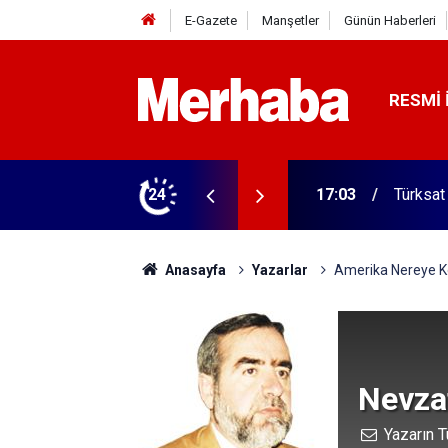
E-Gazete
Manşetler
Günün Haberleri
RESMI 
24
16:57
Türkiye
Anasayfa
Yazarlar
Amerika Nereye K
Nevzat
Yazarın T