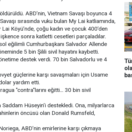
öldürüldü. ABD’nin, Vietnam Savaşı boyunca 4
m Savaşı sırasında vuku bulan My Lai katliamında,
y Lai Köyü’nde, çoğu kadın ve çocuk 400’den
ü işkence sonra katletti cesetleri parçaladılar.
le sol eğilimli Cumhurbaşkanı Salvador Allende
eminde 5 bin Şilili sivil hayatını kaybetti.
yönetime destek verdi. 70 bin Salvadorlu ve 4
Tür
ol
Sovyet güçlerine karşı savaşmaları için Usame
ba
dolar yardım etti.
ua "contra"larını eğitti... 30 bin sivil
da Saddam Hüseyin’i destekledi. Ona, milyarlarca
şahinlerin öncüsü olan Donald Rumsfeld,
Noriega, ABD’nin emirlerine karşı çıkmaya