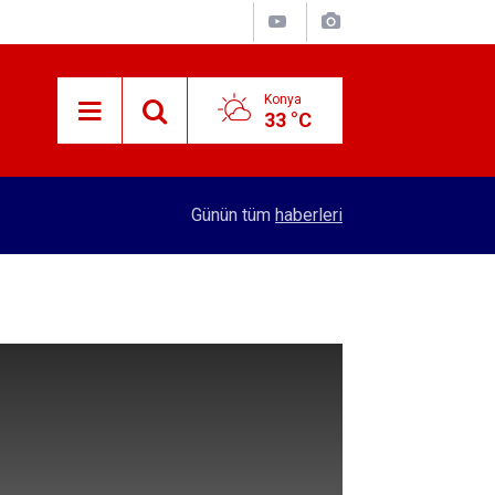
Konya
33 °C
adı
16:32
Konya'dan 4 şehre hızlı tren hattı yapılacak! Se
Günün tüm
haberleri