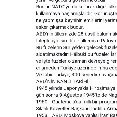
Bunlar NATO’yu da kurarak diğer ülkel
kullanmaya başlamışlardır. Görünüşt
ne yapmışsa beyninin emirlerini yerine 
asker çıkarmak budur.
ABD’nin ülkemizde 28 üssü bulunmakta
talepleriyle şimdi de ülkemize Patriyo
Bu füzelerin Suriye’den gelecek füzele
aldatılmaktadır. Hâlbuki bu füzeler İsr
ve işte füzeler o zaman devreye girere
erişmeden Türkiye üzerinde imha edec
Ve tabii Türkiye, 300 senedir savaşmad
ABD’NİN KANLI TARİHİ
1945 yılında Japonya’da Hiroşima'ya 
gün sonra 9 Ağustos 1945'te de Nagaza
1950... Guatemala’da milli bir progra
Silahlı Kuvvetler Başkanı Castillo Arm
1953... ABD, Moskova yanlısı İran Ba