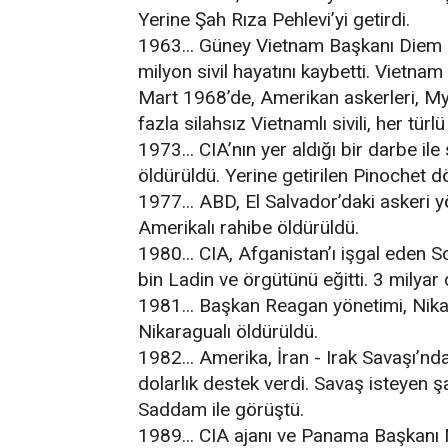
Yerine Şah Rıza Pehlevi’yi getirdi.
1963... Güney Vietnam Başkanı Diem 
milyon sivil hayatını kaybetti. Vietna
Mart 1968’de, Amerikan askerleri, M
fazla silahsız Vietnamlı sivili, her türl
1973... CIA’nın yer aldığı bir darbe i
öldürüldü. Yerine getirilen Pinochet dön
1977... ABD, El Salvador’daki askeri 
Amerikalı rahibe öldürüldü.
1980... CIA, Afganistan’ı işgal eden 
bin Ladin ve örgütünü eğitti. 3 milyar 
1981... Başkan Reagan yönetimi, Nikarag
Nikaragualı öldürüldü.
1982... Amerika, İran - Irak Savaşı’n
dolarlık destek verdi. Savaş isteyen 
Saddam ile görüştü.
1989... CIA ajanı ve Panama Başkanı 