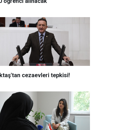
0 öğrenci alınacak
ktaş'tan cezaevleri tepkisi!