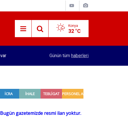
Konya
32 °C
15:29
Merkez Bankası rezervleri açıklandı
Günün tüm
haberleri