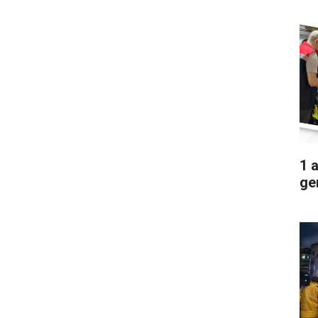
1 
ger