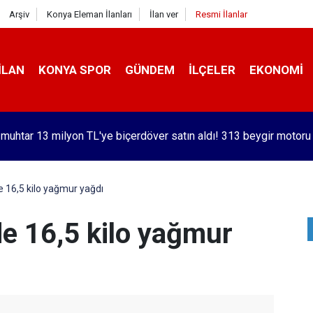
Arşiv
Konya Eleman İlanları
İlan ver
Resmi İlanlar
İLAN
KONYA SPOR
GÜNDEM
İLÇELER
EKONOMI
orlu Kramer'den yıllar sonra Galatasaraylı Osimhen itirafı
e 16,5 kilo yağmur yağdı
de 16,5 kilo yağmur