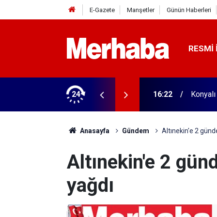
E-Gazete
Manşetler
Günün Haberleri
RESMI 
biçerdöver satın aldı! 313 beygir motoru var
24
16:04
Konyasp
Anasayfa
Gündem
Altınekin'e 2 günd
Altınekin'e 2 gün
yağdı