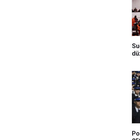
Su
dü
Po