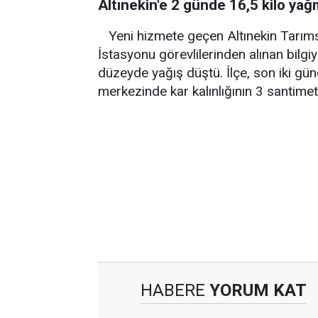
Altınekin'e 2 günde 16,5 kilo yağmu
Yeni hizmete geçen Altınekin Tarıms
İstasyonu görevlilerinden alınan bilgi
düzeyde yağış düştü. İlçe, son iki gü
merkezinde kar kalınlığının 3 santimetre
HABERE
YORUM KAT