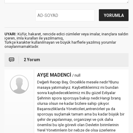
UYARI:
Küfür, hakaret, rencide edici cümleler veya imalar, inançlara saldırı
içeren, imla kuralları ile yazılmamış,
Türkçe karakter kullanılmayan ve büyük harflerle yazılmış yorumlar
onaylanmamaktadır.
2 Yorum
AYŞE MADENCİ
/ null
Değerli Recep Bey, Öncelikle mesele nedir?Bunu
masaya yatırmalıyız. Kaybettiklerimiz mi bundan
sonra kaybedeceklerimiz mi.Bu güzel Evliyalar
Şehrinin spora sporcuya bakışı nedir.Hangi branş
olursa olsun ne kadar bizlere sahip çıkıyor.
Başarısızlıklarda Yöneticileri,antrenörleri ya da
sporcuyu suçlamak tamam ama bu kadar büyük bir
şehir de yapılanmayı, organizeyi ve çok daha
önemlisi bu işle görevli olan Devletin birimlerinin
Yerel Yönetimlerin bir nebze de olsa üzerlerine