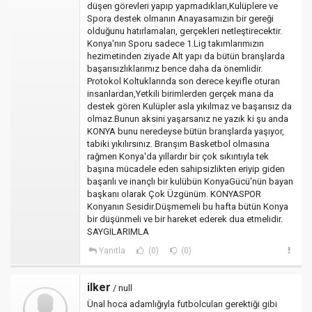
düşen görevleri yapıp yapmadıkları,Kulüplere ve
Spora destek olmanın Anayasamızın bir gereği
olduğunu hatırlamaları, gerçekleri netleştirecektir.
Konya'nın Sporu sadece 1.Lig takımlarımızın
hezimetinden ziyade Alt yapı da bütün branşlarda
başarısızlıklarımız bence daha da önemlidir.
Protokol Koltuklarında son derece keyifle oturan
insanlardan,Yetkili birimlerden gerçek mana da
destek gören Kulüpler asla yıkılmaz ve başarısız da
olmaz.Bunun aksini yaşarsanız ne yazık ki şu anda
KONYA bunu neredeyse bütün branşlarda yaşıyor,
tabiki yıkılırsınız. Branşım Basketbol olmasına
rağmen Konya'da yıllardır bir çok sıkıntıyla tek
başına mücadele eden sahipsizlikten eriyip giden
başarılı ve inançlı bir kulübün KonyaGücü'nün bayan
başkanı olarak Çok Üzgünüm. KONYASPOR
Konyanın Sesidir.Düşmemeli bu hafta bütün Konya
bir düşünmeli ve bir hareket ederek dua etmelidir.
SAYGILARIMLA
Yanıtla
(0)
(0)
ilker
/ null
Ünal hoca adamlığıyla futbolcuları gerektiği gibi