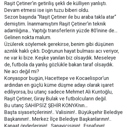
Raşit Çetiner’in getiriliş şekli de külliyen yanlıştı.
Devam etmesi ise işin tuzu biberi oldu.
Sezon başında “Raşit Çetiner ile bu araba takla atar”
demiştim. İnanmamıştım Raşit Çetiner’in teknik
adamlığına… Yaptığı transferlerin yüzde 80’inine de…
Gelinen nokta malum.
Üzülerek söylemek gerekirse, benim gibi düşünen
azınlık haklı çıktı. Doğrunun hayat bulması acı veriyor,
ne var ki bize. Keşke yanılan biz olsaydık. Meseleye
de, futbola da yanlış gözlükle bakan taraf olsaydık.
Ne acı değil mi?
Konyaspor bugün, Hacettepe ve Kocaelispor’un
ardından en güçlü küme düşme adayı olarak işaret
ediliyorsa, bu utanç sadece Mehmet Ali Kuntoğlu,
Raşit Çetiner, Giray Bulak ve futbolcuların değil.
Bu utanç SAHİPSİZ ŞEHİR KONYA’nın…
Başta siyasetçilerinin!.. Valisinin!.. Büyükşehir Belediye
Başkanının!.. Merkez İlçe Belediye Başkanlarının!..
Kanaat önderlerinin!.. Sanayicisinin!.. Esnafının!..