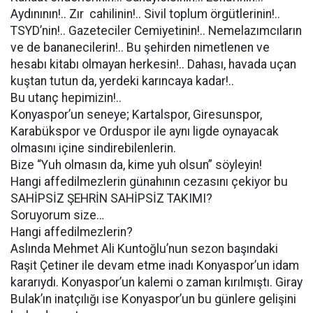
Aydınının!.. Zır cahilinin!.. Sivil toplum örgütlerinin!..
TSYD’nin!.. Gazeteciler Cemiyetinin!.. Nemelazımcıların
ve de bananecilerin!.. Bu şehirden nimetlenen ve
hesabı kitabı olmayan herkesin!.. Dahası, havada uçan
kuştan tutun da, yerdeki karıncaya kadar!..
Bu utanç hepimizin!..
Konyaspor’un seneye; Kartalspor, Giresunspor,
Karabükspor ve Orduspor ile aynı ligde oynayacak
olmasını içine sindirebilenlerin.
Bize “Yuh olmasın da, kime yuh olsun” söyleyin!
Hangi affedilmezlerin günahının cezasını çekiyor bu
SAHİPSİZ ŞEHRİN SAHİPSİZ TAKIMI?
Soruyorum size…
Hangi affedilmezlerin?
Aslında Mehmet Ali Kuntoğlu’nun sezon başındaki
Raşit Çetiner ile devam etme inadı Konyaspor’un idam
kararıydı. Konyaspor’un kalemi o zaman kırılmıştı. Giray
Bulak’ın inatçılığı ise Konyaspor’un bu günlere gelişini