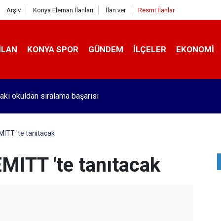
Arşiv
Konya Eleman İlanları
İlan ver
Resmi İlanlar
İLAN
KONYA SPOR
GÜNDEM
İLÇELER
EKONOMI
aki okuldan sıralama başarısı
MITT 'te tanıtacak
MITT 'te tanıtacak