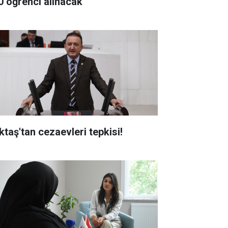
0 öğrenci alınacak
ktaş'tan cezaevleri tepkisi!