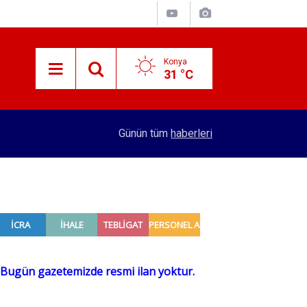
Konya
31 °C
12:03
KTO Başkanı Öztürk’ten Mekpan Panel’e ziyaret
Günün tüm
haberleri