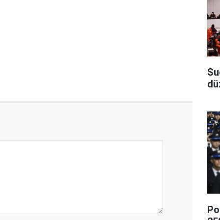
Su
dü
Po