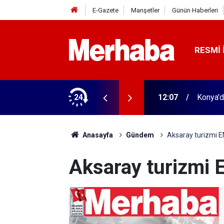
E-Gazete
Manşetler
Günün Haberleri
RESMI 
erasyon
24
12:07
Konya'd
Anasayfa
Gündem
Aksaray turizmi E
Aksaray turizmi E