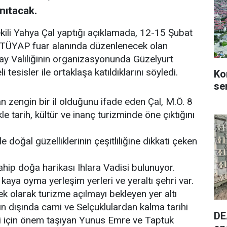
nıtacak.
ili Yahya Çal yaptığı açıklamada, 12-15 Şubat
zü TÜYAP fuar alanında düzenlenecek olan
ay Valiliğinin organizasyonunda Güzelyurt
tesisler ile ortaklaşa katıldıklarını söyledi.
Ko
se
n zengin bir il olduğunu ifade eden Çal, M.Ö. 8
kle tarih, kültür ve inanç turizminde öne çıktığını
le doğal güzelliklerinin çeşitliliğine dikkati çeken
ahip doğa harikası Ihlara Vadisi bulunuyor.
kaya oyma yerleşim yerleri ve yeraltı şehri var.
 ek olarak turizme açılmayı bekleyen yer altı
ın dışında cami ve Selçuklulardan kalma tarihi
DE
mi için önem taşıyan Yunus Emre ve Taptuk