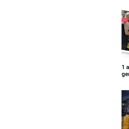
1 
ger