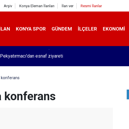
Arşiv
Konya Eleman İlanları
İlan ver
Resmi İlanlar
İLAN
KONYA SPOR
GÜNDEM
İLÇELER
EKONOMI
Pekyatırmacı’dan esnaf ziyareti
 konferans
 konferans