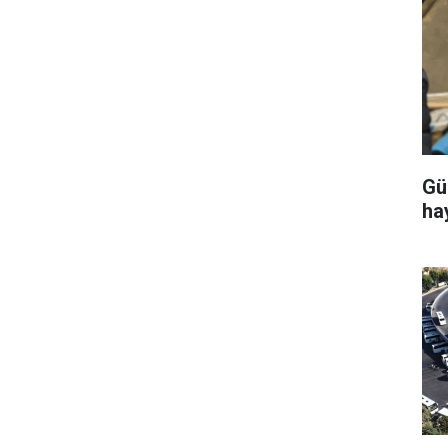
Gü
ha