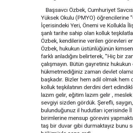
Başsavcı Özbek, Cumhuriyet Savcısı
Yüksek Okulu (PMYO) öğrencilerine ''
İçerisindeki Yeri, Önemi ve Kollukla İ
şanlı tarihe sahip olan kolluk teşkilat
Özbek, kendilerine verilen görevleri e
Özbek, hukukun üstünlüğünün kimseni
farklı anladığını belirterek, ''Hiç bi
çalışmayın. Bütün gayretiniz hukukun 
hükmetmediğiniz zaman devlet olamaz
başkadır. Bizler hem adil olmak hem 
kolluk teşkilatının derdini dert edindikl
lazım gelir, eğitim lazım gelir , meslek
sevgiyi sizden gördük. Şerefli, saygın,
bulunduğunuz il hudutları içerisinde 
birimlerine mensup görevini yapmakta
taş bir duvar gibi durmaktayız bunu s