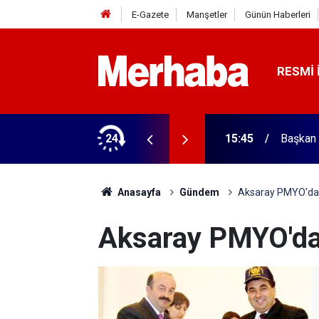
E-Gazete
Manşetler
Günün Haberleri
RESMI 
ğitim Kampüsü'ne ziyaret
24
15:45
Başkan 
Anasayfa
Gündem
Aksaray PMYO'da
Aksaray PMYO'da