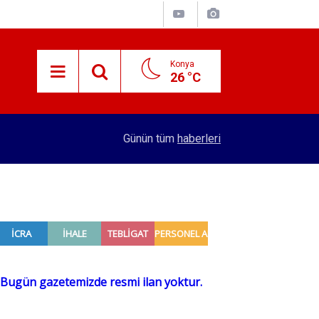
Konya
26 °C
15:38
Konyalı patron 70 bin TL maaşla personel arıyor!
Günün tüm
haberleri