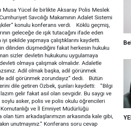
 Musa Yücel ile birlikte Aksaray Polis Meslek
Cumhuriyet Savcılığı Makamının Adalet Sistemi
lişkiler'' konulu konferans verdi. Köklü geçmiş,
larının geleceğe de ışık tutacağını ifade eden
n iyi şekilde yapmaya çalıştıklarını kaydetti.
Be
n dilinden düşmediğini fakat herkesin hukuku
r zaman sizler devletin hukukunu uygulamaya
devleti olmaya çalışmak olmalıdır. Adaletle
sınız. Adil olmak başka, adil görünmek
de adil görünmek zorundayız'' dedi. Bütün
erini dile getiren Özbek, şunları kaydetti: ''Bilgi
 lazım gelir fakat asıl olan sevgidir. Bu saygı ve
 soylu asker, polis ve polis okulu öğrencileri
İl Komutanlığı ve İl Emniyet Müdürlüğü
 olan tüm arkadaşlarımızın arkasında kale gibi,
YE
akın unutmayınız.'' Konferans soru cevap