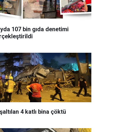
ayda 107 bin gıda denetimi
çekleştirildi
altılan 4 katlı bina çöktü